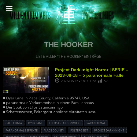
THE HOOKER
LISTE ALLER "THE HOOKER" EINTRÄGE
Project Darkknight Horror | SERIE –
2023-08-18 – 5 paranormale Fälle
2023-08-22 - 18:09 Uhr
57
■ Dyer Lane in Place County, California 95747, USA
■ paranormale Vorkommnisse in einem Familienhaus
■ Der Spuk von Ellos Estanconmigo
■ Schattenwesen, Poltergeist-ähnliche Aktivitäten uvm.
CALIFORNIA
DYER LANE
ELLOS ESTANCONMIGO
PARANORMAL
PARANORMALE EFFEKTE
PLACE COUNTY
POLTERGEIST
PROJECT DARKKNIGHT