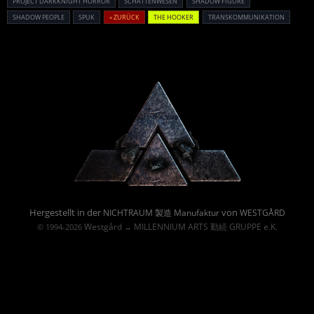
PROJECT DARKKNIGHT HORROR
SCHATTENWESEN
SHADOW FIGURE
SHADOW PEOPLE
SPUK
« ZURÜCK
THE HOOKER
TRANSKOMMUNIKATION
Powered By :
Hergestellt in der
von
NICHTRAUM 製造 Manufaktur
WESTGÅRD
Westgård
MILLENNIUM ARTS 勤続 GRUPPE e.K.
© 1994-2026
→