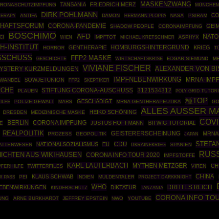
MASKENZWANG
TANSANIA
FRIEDRICH MERZ
RONASCHUTZIMPFUNG
MÜNCHE
DIRK POHLMANN
CO
HERAPY
ANTIFA
DÄMON
HERMANN PLOPPA
NASA
PSIRAM
CHAFTSFORUM
CORONA-PANDEMIE
GEI
SHADOW PEOPLE
CORONAIMPFUNG
BOSCHIMO
AFD
NATO
CI
IMPFTOT
ASPHYX
WIEN
MICHAEL KRETSCHMER
H-INSTITUT
HOMBURGSHINTERGRUND
GENTHERAPIE
KRIEG
HORROR
T
SCHUSS
FFP2 MASKE
GESCHICHTE
WIRTSCHAFTSKRISE
EDGAR SIEMUND
M
VIVIANE FISCHER
ALEXANDER VON B
YSTERY KURZMELDUNGEN
IMPFNEBENWIRKUNG
SOWJETUNION
MRNA-IMPF
AWANDEL
FFP2
SKEPTIKER
RCHE
STIFTUNG CORONA-AUSCHUSS
3121534312
PLAUEN
POLY GRID TUTOR
種TOP
GESCHÄDIGT
POLIZEIGEWALT
MARS
MRNA-GENTHERAPEUTIKA
GÖ
ILFE
ALLES AUSSER M
HEIKO SCHÖNING
DRESDEN
MEDIZINISCHE MASKE
COVI
BERLIN
CORONA IMPFUNG
JUSTUS HOFFMANN
BITWIG TUTORIAL
E
REALPOLITIK
GEISTERERSCHEINUNG
MRNA
PROZESS
GEOPOLITIK
JAPAN
STEFA
CDU
NATIONALSOZIALISMUS
EU
ATTENWESEN
UKRAINEKRIEG
SPANIEN
RUS
ICHTEN AUS WIKIHAUSEN
CORONA INFO TOUR 2020
IMPFSTOFFE
KARL LAUTERBACH
MYTHEN METZGER
CH
TWITTERFILES
VIREN
PFERHILFE
CHINA
KLAUS SCHWAB
PEI
INDIEN
MULDENTALER
PROJECT DARKKNIGHT
W PASS
WHO
DRITTES REICH
NEBENWIRKUNGEN
DIKTATUR
KINDERSCHUTZ
TANZANIA
CORONA INFO TO
UNG
ARNE BURKHARDT
JEFFREY EPSTEIN
NWO
YOUTUBE