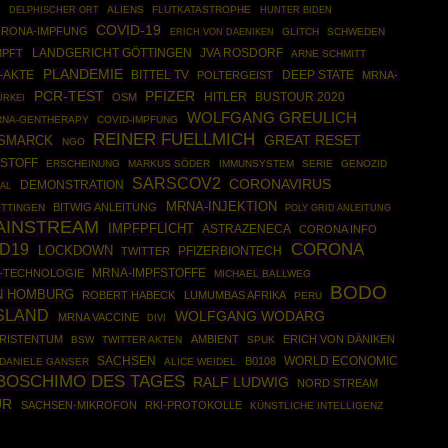
N
ALIENS
FLUTKATASTROPHE
DELPHISCHER ORT
HUNTER BIDEN
COVID-19
RONA-IMPFUNG
GLITCH
SCHWEDEN
ERICH VON DAENIKEN
JVA ROSDORF
MPFT
LANDGERICHT GÖTTINGEN
ARNE SCHMITT
PLANDEMIE
-AKTE
BITTEL TV
DEEP STATE
POLTERGEIST
MRNA-
PCR-TEST
PFIZER
HITLER
BUSTOUR 2020
OSM
ÜRKEI
WOLFGANG GREULICH
RNA-GENTHERAPY
COVID-IMPFUNG
REINER FUELLMICH
GREAT RESET
ISMARCK
NGO
STOFF
ERSCHEINUNG
MARKUS SÖDER
IMMUNSYSTEM
SERIE
GENOZID
SARSCOV2
CORONAVIRUS
DEMONSTRATION
IAL
MRNA-INJEKTION
BITWIG ANLEITUNG
TTINGEN
POLY GRID ANLEITUNG
AINSTREAM
IMPFPFLICHT
ASTRAZENECA
CORONA INFO
CORONA
D19
LOCKDOWN
PFIZERBIONTECH
TWITTER
MRNA-IMPFSTOFFE
-TECHNOLOGIE
MICHAEL BALLWEG
BODO
N HOMBURG
ROBERT HABECK
LUMUMBAS AFRIKA
PERU
SLAND
WOLFGANG WODARG
MRNA VACCINE
DIVI
RISTENTUM
AMBIENT
ERICH VON DÄNIKEN
BSW
TWITTER AKTEN
SPUK
SACHSEN
WORLD ECONOMIC
B0108
DANIELE GANSER
ALICE WEIDEL
BOSCHIMO DES TAGES
RALF LUDWIG
NORD STREAM
UR
SACHSEN-MIKROFON
RKI-PROTOKOLLE
KÜNSTLICHE INTELLIGENZ