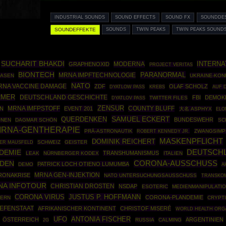
INDUSTRIAL SOUNDS
SOUND EFFECTS
SOUND FX
SOUNDDE
SOUNDEFFEKTE
SOUNDS
TWIN PEAKS
TWIN PEAKS SOUND
SUCHARIT BHAKDI
INTERNA
MODERNA
GRAPHENOXID
PROJECT VERITAS
BIONTECH
PARANORMAL
MRNA IMPFTECHNOLOGIE
LASEN
UKRAINE-KON
NATO
RNA VACCINE DAMAGE
ZDF
OLAF SCHOLZ
DYATLOW PASS
KREBS
AUF 
RMER
DEUTSCHLAND GESCHICHTE
FBI
DEMOK
TWITTER FILES
DYATLOV PASS
ZENSUR
MRNA IMFPSTOFF
COUNTY BLUFF
N
EVENT 201
大名 ASPHYX
ELO
SAMUEL ECKERT
QUERDENKEN
BUNDESWEHR
ONEN
DAGMAR SCHÖN
SC
RNA-GENTHERAPIE
PRÄ-ASTRONAUTIK
ROBERT KENNEDY JR.
ZWANGSIMP
MASKENPFLICHT
DOMINIK REICHERT
ER MAUSFELD
SCHWEIZ
GEISTER
DEMIE
DEUTSCH
TRANSHUMANISMUS
LEAK
NÜRNBERGER KODEX
ITALIEN
ADEN
CORONA-AUSSCHUSS
PATRICK LOCH OTIENO LUMUMBA
DEMO
A
MRNA GEN-INJEKTION
RONAKRISE
NATO UNTERSUCHUNGSAUSSCHUSS
TRANSKO
A INFOTOUR
CHRISTIAN DROSTEN
NSDAP
ESOTERIC
MEDIENMANIPULATI
CORONA VIRUS
JUSTUS P. HOFFMANN
CORONA-PLANDEMIE
YERN
CRYPT
IEFENSTAAT
AFRIKANISCHER KONTINENT
CHRISTOF MISERÉ
WORLD HEALTH ORG
UFO
ANTONIA FISCHER
ÖSTERREICH
ARGENTINIEN
RUSSIA
CALMING
2G