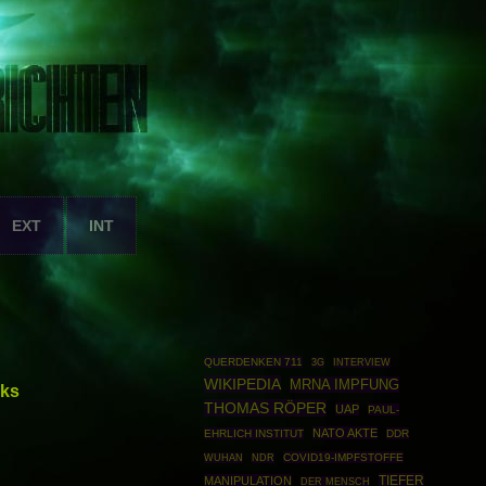
EXT
INT
QUERDENKEN 711
3G
INTERVIEW
WIKIPEDIA
MRNA IMPFUNG
aks
THOMAS RÖPER
UAP
PAUL-
NATO AKTE
EHRLICH INSTITUT
DDR
COVID19-IMPFSTOFFE
WUHAN
NDR
TIEFER
MANIPULATION
DER MENSCH