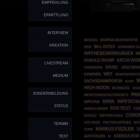
EMPFEHLUNG
ERMITTLUNG
INTERVIEW
MOSKAU
MODRNA-GENTHERAPIE
KREATION
BILL GATES
GRID
JOHANNES C
IMPFNEBENWIRKUNGEN
M
DONALD TRUMP
KATJA WÖ
LIVESTREAM
ISRAEL
JENS SPAH
THÜRINGEN
WEF
GRAPHEN
DEMONSTRATI
MEDIUM
M
SACHSENMIKROFON
KLIMA
HIGH NOON
IM DIALOG
RAIN
SONDERMELDUNG
PAN
INFEKTIONSSCHUTZGESETZ
IMPFSCH
MRNA
IMPFUNG
STATUS
PCR TEST
CO
WORLD ORDER
CORON
SCHULZ
TWITTER-FILES
VCV RACK
TWITTER-DATEIEN
BA
TERMIN
MARKUS FIEDLER
T
YORK
AGENDA 2030
TEST
AUSTRALIEN
KI