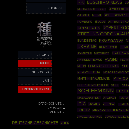
RKI
BOSCHIMO-NEWS
CO
TUTORIAL
MRNA GENE T
PARANORMALER ORT
WELTWIRTS
GEIST
ORWELL
HOMBURG
種DEUS
ANTHONY FAU
ROBERT KOC
IMPFSCHADEN
STIFTUNG CORONA-AUS
PROPAGANDA
BUNDESTAG
M
UKRAINE
BLACKROCK
KLIM
DATENA
SYMBOLS
METABIOTA
ARCHIV
MWGFD
ANTISEMITISMUS
FLUTH
HILFE
SPD
PUTIN
EUROPÄISCHE UNION
NETZWERK
REVIVAL TOUR
IMPFGESCHÄDIGT
IMPFTOD
MARTIN BRAUKMANN
LIVE
ÜBERSTERBLICHKEIT
MORD
SCH
UNTERSTÜTZEN!
SCHIFFMANN
GESCH
MASKENATTEST
X7Q5A96
FLUTO
←
ICIC
DATENSCHUTZ
AFRIKA
KANADA
DJATLO
←
VERSION
FORUM
MRNA-GENTHERAPIE 
←
IMPRINT
ANGELA MERKEL
BUNDESREGIER
DEUTSCHE GESCHICHTE
ALIEN