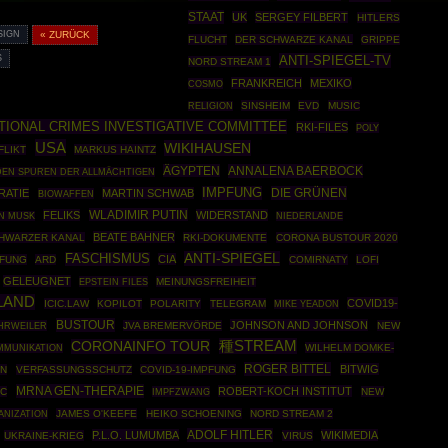
STAAT
UK
SERGEY FILBERT
HITLERS
SIGN
« ZURÜCK
FLUCHT
DER SCHWARZE KANAL
GRIPPE
ANTI-SPIEGEL-TV
S
NORD STREAM 1
FRANKREICH
MEXIKO
COSMO
SINSHEIM
EVD
MUSIC
RELIGION
TIONAL CRIMES INVESTIGATIVE COMMITTEE
RKI-FILES
POLY
USA
WIKIHAUSEN
FLIKT
MARKUS HAINTZ
ÄGYPTEN
ANNALENA BAERBOCK
DEN SPUREN DER ALLMÄCHTIGEN
IMPFUNG
DIE GRÜNEN
RATIE
MARTIN SCHWAB
BIOWAFFEN
WLADIMIR PUTIN
FELIKS
WIDERSTAND
N MUSK
NIEDERLANDE
BEATE BAHNER
HWARZER KANAL
RKI-DOKUMENTE
CORONA BUSTOUR 2020
ANTI-SPIEGEL
FASCHISMUS
CIA
FUNG
ARD
COMIRNATY
LOFI
GELEUGNET
EPSTEIN FILES
MEINUNGSFREIHEIT
LAND
COVID19-
ICIC.LAW
KOPILOT
POLARITY
TELEGRAM
MIKE YEADON
BUSTOUR
JOHNSON AND JOHNSON
HRWEILER
JVA BREMERVÖRDE
NEW
種STREAM
CORONAINFO TOUR
WILHELM DOMKE-
MMUNIKATION
ROGER BITTEL
BITWIG
ON
VERFASSUNGSSCHUTZ
COVID-19-IMPFUNG
MRNA GEN-THERAPIE
ROBERT-KOCH INSTITUT
IC
IMPFZWANG
NEW
ANIZATION
JAMES O'KEEFE
HEIKO SCHOENING
NORD STREAM 2
ADOLF HITLER
P.L.O. LUMUMBA
WIKIMEDIA
UKRAINE-KRIEG
VIRUS