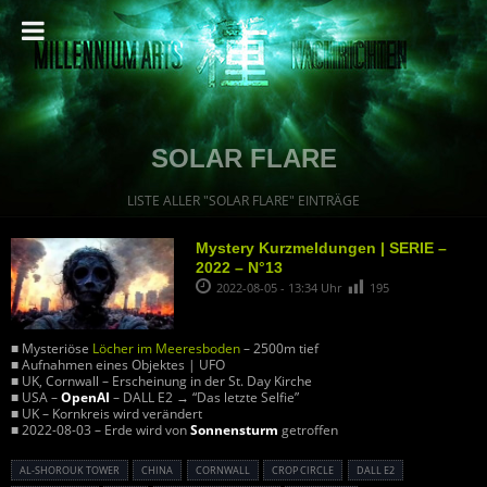
SOLAR FLARE
LISTE ALLER "SOLAR FLARE" EINTRÄGE
Mystery Kurzmeldungen | SERIE –
2022 – N°13
2022-08-05 - 13:34 Uhr
195
■ Mysteriöse
Löcher im Meeresboden
– 2500m tief
■ Aufnahmen eines Objektes | UFO
■ UK, Cornwall – Erscheinung in der St. Day Kirche
■ USA –
OpenAI
– DALL E2 → “Das letzte Selfie”
■ UK – Kornkreis wird verändert
■ 2022-08-03 – Erde wird von
Sonnensturm
getroffen
AL-SHOROUK TOWER
CHINA
CORNWALL
CROP CIRCLE
DALL E2