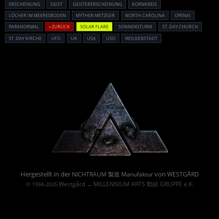
ERSCHEINUNG
GEIST
GEISTERERSCHEINUNG
KORNKREIS
LÖCHER IM MEERESBODEN
MYTHEN METZGER
NORTH-CAROLINA
OPENAI
PARANORMAL
« ZURÜCK
SOLAR FLARE
SONNENSTURM
ST. DAY CHURCH
ST. DAY KIRCHE
UFO
UK
USA
USO
WOLKENSTADT
Powered By :
Hergestellt in der
von
NICHTRAUM 製造 Manufaktur
WESTGÅRD
Westgård
MILLENNIUM ARTS 勤続 GRUPPE e.K.
© 1994-2026
→