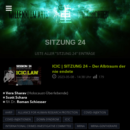
SITZUNG 24
LISTE ALLER "SITZUNG 24" EINTRÄGE
ICIC | SITZUNG 24 – Der Albtraum der
nie endete
2023-05-08 - 14:38 Uhr
179
■
Vera Sharav
(Holocaust-Überlebende)
■
Scott Schara
■ RA Dr.
Roman Schiesser
AHRP
ALLIANCE FOR HUMAN RESEARCH PROTECTION
COVID-INJEKTION
COVID-INJEKTIONEN
DOWN-SYNDROM
ICIC
INTERNATIONAL CRIMES INVESTIGATIVE COMMITTEE
MRNA
MRNA-GENTHERAPIE