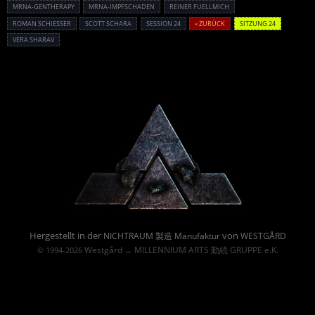
MRNA-GENTHERAPY
MRNA-IMPFSCHADEN
REINER FUELLMICH
ROMAN SCHIESSER
SCOTT SCHARA
SESSION 24
« ZURÜCK
SITZUNG 24
VERA SHARAV
Powered By :
Hergestellt in der
von
NICHTRAUM 製造 Manufaktur
WESTGÅRD
Westgård
MILLENNIUM ARTS 勤続 GRUPPE e.K.
© 1994-2026
→