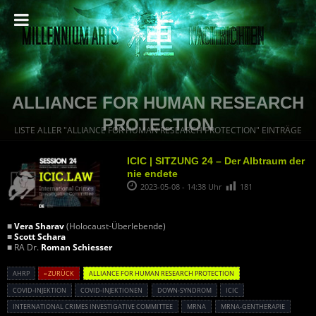
ALLIANCE FOR HUMAN RESEARCH
PROTECTION
LISTE ALLER "ALLIANCE FOR HUMAN RESEARCH PROTECTION" EINTRÄGE
ICIC | SITZUNG 24 – Der Albtraum der
nie endete
2023-05-08 - 14:38 Uhr
181
■
Vera Sharav
(Holocaust-Überlebende)
■
Scott Schara
■ RA Dr.
Roman Schiesser
AHRP
« ZURÜCK
ALLIANCE FOR HUMAN RESEARCH PROTECTION
COVID-INJEKTION
COVID-INJEKTIONEN
DOWN-SYNDROM
ICIC
INTERNATIONAL CRIMES INVESTIGATIVE COMMITTEE
MRNA
MRNA-GENTHERAPIE