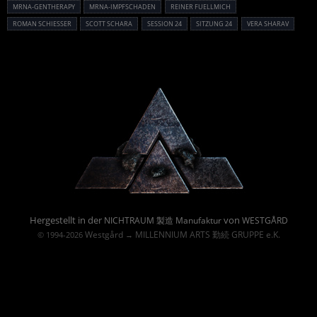
MRNA-GENTHERAPY
MRNA-IMPFSCHADEN
REINER FUELLMICH
ROMAN SCHIESSER
SCOTT SCHARA
SESSION 24
SITZUNG 24
VERA SHARAV
Powered By :
Hergestellt in der
von
NICHTRAUM 製造 Manufaktur
WESTGÅRD
Westgård
MILLENNIUM ARTS 勤続 GRUPPE e.K.
© 1994-2026
→