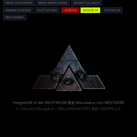
MRNA-GENTHERAPY
MRNA-IMPFSCHADEN
REINER FUELLMICH
ROMAN SCHIESSER
SCOTT SCHARA
« ZURÜCK
SESSION 24
SITZUNG 24
VERA SHARAV
Powered By :
Hergestellt in der
von
NICHTRAUM 製造 Manufaktur
WESTGÅRD
Westgård
MILLENNIUM ARTS 勤続 GRUPPE e.K.
© 1994-2026
→