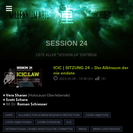
SESSION 24
LISTE ALLER "SESSION 24" EINTRÄGE
ICIC | SITZUNG 24 – Der Albtraum der
nie endete
2023-05-08 - 14:38 Uhr
181
■
Vera Sharav
(Holocaust-Überlebende)
■
Scott Schara
■ RA Dr.
Roman Schiesser
AHRP
ALLIANCE FOR HUMAN RESEARCH PROTECTION
COVID-INJEKTION
COVID-INJEKTIONEN
DOWN-SYNDROM
ICIC
INTERNATIONAL CRIMES INVESTIGATIVE COMMITTEE
MRNA
MRNA-GENTHERAPIE