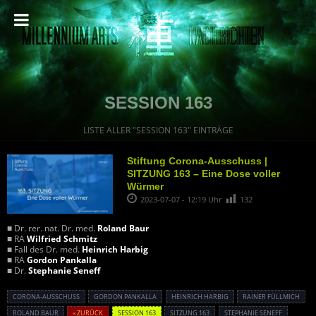
SESSION 163
LISTE ALLER "SESSION 163" EINTRÄGE
Stiftung Corona-Ausschuss |
SITZUNG 163 – Eine Dose voller
Würmer
2023-07-07 - 12:19 Uhr
132
■ Dr. rer. nat. Dr. med.
Roland Baur
■ RA
Wilfried Schmitz
■ Fall des Dr. med.
Heinrich Harbig
■ RA
Gordon Pankalla
■ Dr.
Stephanie Seneff
CORONA-AUSSCHUSS
GORDON PANKALLA
HEINRICH HARBIG
RAINER FÜLLMICH
ROLAND BAUR
« ZURÜCK
SESSION 163
SITZUNG 163
STEPHANIE SENEFF