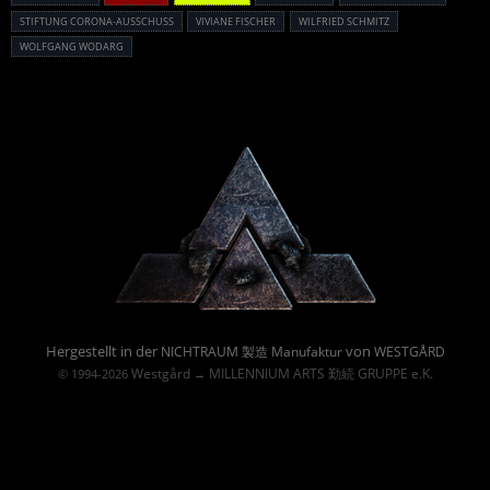
STIFTUNG CORONA-AUSSCHUSS
VIVIANE FISCHER
WILFRIED SCHMITZ
WOLFGANG WODARG
Powered By :
Hergestellt in der
von
NICHTRAUM 製造 Manufaktur
WESTGÅRD
Westgård
MILLENNIUM ARTS 勤続 GRUPPE e.K.
© 1994-2026
→