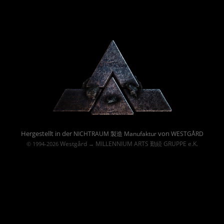
Powered By :
Hergestellt in der
von
NICHTRAUM 製造 Manufaktur
WESTGÅRD
Westgård
MILLENNIUM ARTS 勤続 GRUPPE e.K.
© 1994-2026
→