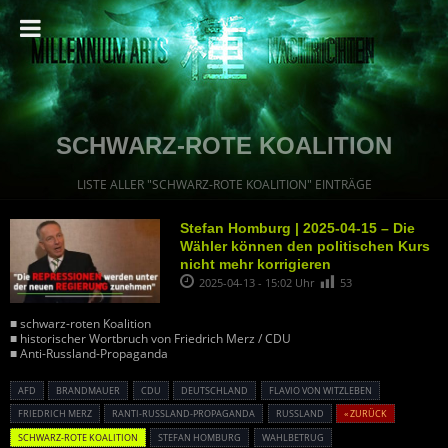
SCHWARZ-ROTE KOALITION
LISTE ALLER "SCHWARZ-ROTE KOALITION" EINTRÄGE
Stefan Homburg | 2025-04-15 – Die
Wähler können den politischen Kurs
nicht mehr korrigieren
2025-04-13 - 15:02 Uhr
53
■ schwarz-roten Koalition
■ historischer Wortbruch von Friedrich Merz / CDU
■ Anti-Russland-Propaganda
AFD
BRANDMAUER
CDU
DEUTSCHLAND
FLAVIO VON WITZLEBEN
FRIEDRICH MERZ
RANTI-RUSSLAND-PROPAGANDA
RUSSLAND
« ZURÜCK
SCHWARZ-ROTE KOALITION
STEFAN HOMBURG
WAHLBETRUG