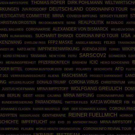
THOMAS RÖPER
DIRK POHLMANN
WELTWIRTSCH
VID19-IMPFSTOFFE
DEUTSCHLAND
IRKUNGEN
CORONAINFO TOUR
JVA ROSDORF
TH
NVESTIGATIVE COMMITTEE
MRNA
S
COVID19-IMPFUNG
SERGEY FILBERT
REALPOLITIK
CHRISTIAN DROSTEN
IM DIALOG
RKI-DOKUMENTE
SERIE
ANTI
ALEXANDER VON BISMARCK
CORONAKRISE
HAEL BALLWEG
WILHELM DOMK
USA
CORONA INFO TOUR
SUCHARIT BHAKDI
OWN
KLIMAWANDEL
J
KENZWANG
FFP2 MASKE
FELIKS
ANGELA MERKEL
DYATLOW PASS
TRANSKOMM
WIKIP
IMPFNEBENWIRKUNG
AGENDA 2030
NATO AKTE
NNEDY JR.
TÜRKEI
SARSCOV2
R
TANSANIA
NORD STREAM 1
NEW YORK
PERU
SCHWEDEN
DJA
ICIC
PFIZERBIONTECH
KI
MEINUNGSFREIHEIT
SINSHEIM
HEIKO SCHOENING
AFD
OGER BITTEL
CORONA BUSTOUR 2020
DEMO
POLARITY
GESCHICHTE
FLUTO
FASCHISMUS
T 201
LAND
VERFASSUNGSSCHUTZ
ALIENS
PROJECT DARKKNIGHT
CORONA VIRUS
UNG
DONALD TRUMP
CHRISTENTUM
HITLERS FLUCHT
VIR
WOLFGANG GREULICH
DOMI
MRNA IMFPSTOFF
JUSTUS HOFFMANN
MRNA IMPFUNG
BERLIN
WAB
GEIST
CALMING
CORONAIMPFUNG
NWO
KREBS
PARANORMAL
KATJA WÖRMER
FBI
K
BUNDESREGIERUNG
TWITTER FILES
CORONA-PAN
JOHANNES CLASEN
RAINER MAUSFELD
DDR
DER SCHWARZE KANAL
REINER FUELLMICH
ÄGYPTEN
GENTHERAPIE
HORROR
NIEDERLANDE
SCHICHTE
IMPFPFLICHT
MRNA-IMPFSTOFF
EVD
ANTHONY FAUCI
DIVI
2G
CORONA INFO REVIVAL TOUR
-19-IMPFUNG
PLAUEN
WORLD HEALTH ORGANIZATION