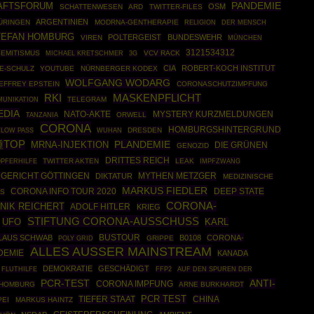
PANDEMIE
AFTSFORUM
OSM
SCHATTENWESEN
ARD
TWITTER-FILES
ARGENTINIEN
ÜRINGEN
MODRNA-GENTHERAPIE
RELIGION
DER MENSCH
TEFAN HOMBURG
POLTERGEIST
BUNDESWEHR
VIREN
MÜNCHEN
3121534312
SEMITISMUS
VCV RACK
MICHAEL KRETSCHMER
3G
CIA
ROBERT-KOCH INSTITUT
E-SCHULZ
YOUTUBE
NÜRNBERGER KODEX
WOLFGANG WODARG
EFFREY EPSTEIN
CORONASCHUTZIMPFUNG
RKI
MASKENPFLICHT
TELEGRAM
UNIKATION
EDIA
NATO-AKTE
MYSTERY KURZMELDUNGEN
ORWELL
TANZANIA
CORONA
HOMBURGSHINTERGRUND
DRESDEN
TLOW PASS
WUHAN
種TOP
MRNA-INJEKTION
PLANDEMIE
DIE GRÜNEN
GENOZID
DRITTES REICH
TWITTER AKTEN
LEAK
IMPFZWANG
PFERHILFE
MYTHEN METZGER
GERICHT GÖTTINGEN
DIKTATUR
MEDIZINISCHE
MARKUS FIEDLER
CORONA INFO TOUR 2020
DEEP STATE
US
CORONA-
NIK REICHERT
ADOLF HITLER
KRIEG
STIFTUNG CORONA-AUSSCHUSS
UFO
KARL
BUSTOUR
LAUS SCHWAB
B0108
CORONA-
POLY GRID
GRIPPE
ALLES AUSSER MAINSTREAM
DEMIE
KANADA
DEMOKRATIE
GESCHÄDIGT
FFP2
FLUTHILFE
AUF DEN SPUREN DER
PCR-TEST
ANTI-
CORONA IMPFUNG
HOMBURG
ARNE BURKHARDT
PCR TEST
TIEFER STAAT
CHINA
PEI
MARKUS HAINTZ