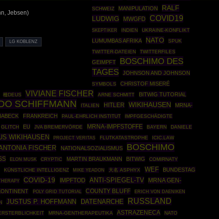
RALF
MANIPULATION
SCHWEIZ
nn, Jebsen)
COVID19
LUDWIG
MWGFD
SKEPTIKER
INDIEN
UKRAINE-KONFLIKT
NATO
LUMUMBAS AFRIKA
SPUK
LG KOBLENZ
TWITTER-DATEIEN
TWITTERFILES
BOSCHIMO DES
GEIMPFT
TAGES
JOHNSON AND JOHNSON
CHRISTOF MISERÉ
SYMBOLS
VIVIANE FISCHER
BITWIG TUTORIAL
種DEUS
ARNE SCHMITT
DO SCHIFFMANN
WIKIHAUSEN
HITLER
MRNA-
ITALIEN
HABECK
FRANKREICH
PAUL-EHRLICH INSTITUT
IMPFGESCHÄDIGTE
MRNA-IMPFSTOFFE
EU
GLITCH
JVA BREMERVÖRDE
BAYERN
DANIELE
US WIKIHAUSEN
FLUTKATASTROPHE
ICIC.LAW
PROJECT VERITAS
BOSCHIMO
ANTONIA FISCHER
NATIONALSOZIALISMUS
SS
MARTIN BRAUKMANN
BITWIG
CRYPTIC
COMIRNATY
ELON MUSK
WEF
BUNDESTAG
KÜNSTLICHE INTELLIGENZ
大名 ASPHYX
MIKE YEADON
COVID-19
ANTI-SPIEGEL-TV
IMPFTOD
MRNA GEN-
THERAPY
COUNTY BLUFF
KONTINENT
POLY GRID TUTORIAL
ERICH VON DAENIKEN
RUSSLAND
JUSTUS P. HOFFMANN
DATENARCHE
N
ASTRAZENECA
ERSTERBLICHKEIT
MRNA-GENTHERAPEUTIKA
NATO