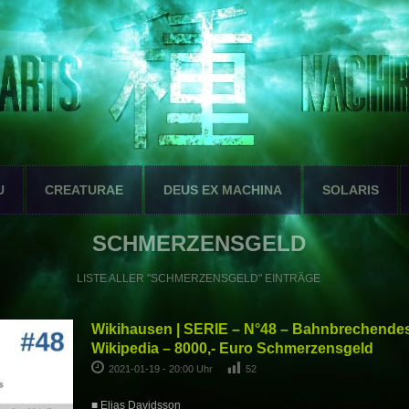
U
CREATURAE
DEUS EX MACHINA
SOLARIS
SCHMERZENSGELD
LISTE ALLER "SCHMERZENSGELD" EINTRÄGE
Wikihausen | SERIE – N°48 – Bahnbrechendes 
Wikipedia – 8000,- Euro Schmerzensgeld
2021-01-19 - 20:00 Uhr
52
■ Elias Davidsson