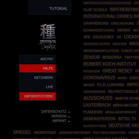
UNTERSUCHUNGSAUSSCHUSS
CO
TUTORIAL
IMPFNEBENW
OLAF SCHOLZ
INTERNATIONAL CRIMES I
GRAPHENOXID
ERSCHEINUNG
MEXIKO
SCHWARZER KANAL
MIC
LOCKD
SPD
GELEUGNET
UK
MAS
HERMANN PLOPPA
GEISTER
MEDIENMANIPULATION
ROBERT KE
ZENSUR
MODERNA
TWITTE
ARCHIV
ROBERT KOCH-INSTITUT
HILFE
GREAT RESET
R
INTERVIEW
CORONAVIRUS
NETZWERK
EVEN
MORD
IMPF
P.L.O. LUMUMBA
MASKE
LIVE
RKI-PROTOKOLLE
UKRAINEKRIEG
UNTERSTÜTZEN!
AUSSCHUSS
MARTIN SCH
LAUTERBACH
MRNA VACCINE
←
DATENSCHUTZ
PLANDEMIE
MRNA-GENTHERAPY
←
VERSION
DEMONSTRATION
BITTEL TV
←
IMPRINT
DEUTSCHE GE
ALLMÄCHTIGEN
SPIEGEL
WIDERSTAND
DEMONSTRATIONEN
POLY GRID ANLEITUNG
COVID