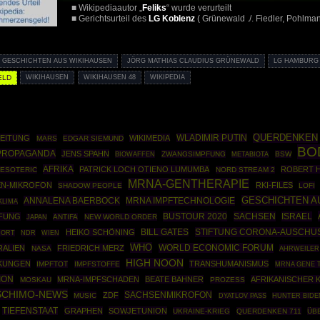
■ Wikipediaautor „
Feliks
“ wurde verurteilt
■ Gerichtsurteil des
LG Koblenz
( Grünewald ./. Fiedler, Pohlma
GESCHICHTEN AUS WIKIHAUSEN
JÖRG MATHIAS CLAUDIUS GRÜNEWALD
LG HAMBURG
ELD
WIKIHAUSEN
WIKIHAUSEN 48
WIKIPEDIA
WLADIMIR PUTIN
QUERDENKEN
LEITUNG
WIKIMEDIA
MARS
EDGAR SIEMUND
BO
PROPAGANDA
JENS SPAHN
BIOWAFFEN
ZWANGSIMPFUNG
BSW
METABIOTA
AFRIKA
PATRICK LOCH OTIENO LUMUMBA
ROBERT 
ESOTERIC
NORD STREAM 2
MRNA-GENTHERAPIE
EN-MIKROFON
RKI-FILES
SHADOW PEOPLE
LOFI
GESCHICHTEN A
ANNALENA BAERBOCK
MRNA IMPFTECHNOLOGIE
KLIMA
BUSTOUR 2020
SACHSEN
ISRAEL
FUNG
ANTIFA
NEW WORLD ORDER
JAPAN
STIFTUNG CORONA-AUSCHU
HEIKO SCHÖNING
BILL GATES
 ORT
NDR
WIEN
WHO
WORLD ECONOMIC FORUM
RALIEN
FRIEDRICH MERZ
NASA
AHRWEILER
HIGH NOON
KUNGEN
TRANSHUMANISMUS
IMPFTOT
IMPFSTOFFE
MRNA GENE 
ION
MRNA-IMPFSCHADEN
BEATE BAHNER
AFRIKANISCHER 
MOSKAU
PROZESS
SCHIMO-NEWS
SACHSENMIKROFON
ZDF
MUSIC
DYATLOV PASS
HUNTER BIDE
TIEFENSTAAT
GRAPHEN
SOWJETUNION
UKRAINE-KRIEG
QUERDENKEN 711
ÜB