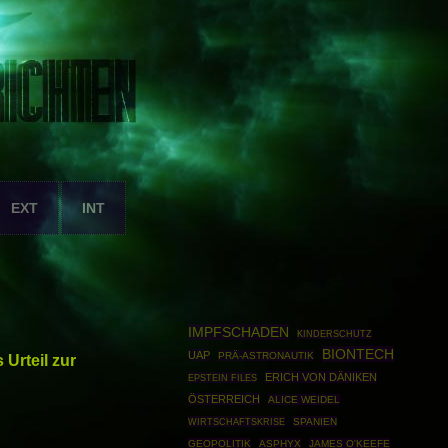
EXT
INT
IMPFSCHADEN
KINDERSCHUTZ
BIONTECH
UAP
PRÄ-ASTRONAUTIK
Urteil zur
ERICH VON DÄNIKEN
EPSTEIN FILES
ÖSTERREICH
ALICE WEIDEL
WIRTSCHAFTSKRISE
SPANIEN
GEOPOLITIK
ASPHYX
JAMES O'KEEFE