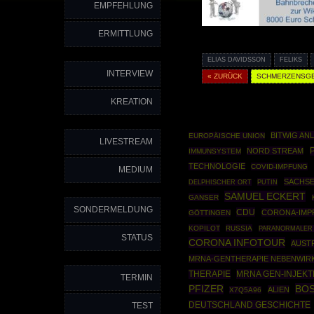
EMPFEHLUNG
ERMITTLUNG
ELIAS DAVIDSSON
FELIKS
INTERVIEW
« ZURÜCK
SCHMERZENSG
KREATION
BITWIG AN
EUROPÄISCHE UNION
LIVESTREAM
NORD STREAM
IMMUNSYSTEM
TECHNOLOGIE
COVID-IMPFUNG
MEDIUM
SACHS
PUTIN
DELPHISCHER ORT
SAMUEL ECKERT
GANSER
SONDERMELDUNG
CDU
CORONA-IMP
GÖTTINGEN
KOPILOT
RUSSIA
PARANORMALER
STATUS
CORONA INFOTOUR
AUST
MRNA-GENTHERAPIE NEBENWIR
THERAPIE
MRNA GEN-INJEKT
TERMIN
BO
PFIZER
ALIEN
X7Q5A96
DEUTSCHLAND GESCHICHTE
TEST