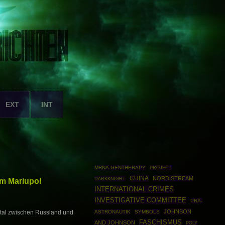
EXT
INT
MRNA-GENTHERAPY
PROJECT
CHINA
NORD STREAM
DARKKNIGHT
m Mariupol
INTERNATIONAL CRIMES
INVESTIGATIVE COMMITTEE
PRÄ-
JOHNSON
ASTRONAUTIK
SYMBOLS
tal zwischen Russland und
FASCHISMUS
AND JOHNSON
POLY