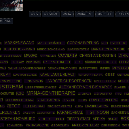
ASOV
ASOVSTAL
ASOW
ASOWSTAL
MARIUPOL
RUSSLA
UKRAINE
MASKENZWANG
CORONA IMPFUNG
EVENT 201
IMPFGESCHÄDIGTE
NGO
SK
G
JUSTUS HOFFMANN
MRNA-TECHNOLOGIE
HEIKO SCHOENING
IMMUNSYSTEM
COVID-19
DIRK
MWGFD
CHRISTIAN DROSTEN
NTISEMITISMUS
AHRWEILER
MANN
RKI-PROTOKOLLE
FELIK
ICIC.LAW
VCV RACK
SERIE
NÜRNBERGER KODEX
MRNA GEN
WAB
WILHELM DOMKE-SCHULZ
DEMONSTRATIONEN
IMPFSTOFFE
INDIEN
TRUMP
KARL LAUTERBACH
GEIST
DAGMAR SCHÖN
HERMANN PLOPPA
ANTHON
ONA-IMPFUNG
JENS SPAHN
LANDGERICHT GÖTTINGEN
NORD 
KINDERSCHUTZ
INSTREAM
ALEXANDER VON BISMARCK
ÜBERSTERBLICHKEIT
PLAUEN
MRNA-GENTHERAPIE
ICIC
OKRATIE
X7Q5A96
大名 ASPHYX
FFP2
TW
ER
BEATE BAHNER
COVID19-IMPFUNG
POLY GRID TUTORIAL
CRYPTIC
KREBS
DYATL
種TOP
AND
TIEFENSTAAT
MANIPULATION
BUNDESREG
PROJECT VERITAS
KLIMA
PARANORMAL
HIGH NOON
ERDENKEN
SACHSEN-
BAYERN
GESCHICHTE
BOS
STEFAN HOMBURG
TIEFER STAAT
AFRIKA
SERGEY FILBERT
NSDAP
CK
MRNA VACCINE
FRIEDRICH MERZ
SCHWEDEN
GEOPOLITIK
TWIT
DER MENSCH