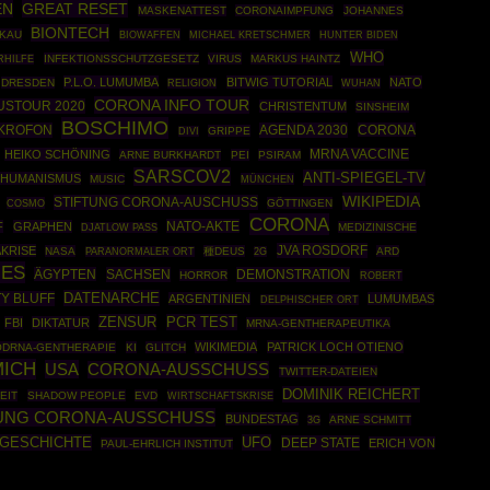
EN
GREAT RESET
MASKENATTEST
CORONAIMPFUNG
JOHANNES
BIONTECH
KAU
BIOWAFFEN
MICHAEL KRETSCHMER
HUNTER BIDEN
WHO
INFEKTIONSSCHUTZGESETZ
VIRUS
MARKUS HAINTZ
RHILFE
P.L.O. LUMUMBA
BITWIG TUTORIAL
NATO
DRESDEN
RELIGION
WUHAN
CORONA INFO TOUR
USTOUR 2020
CHRISTENTUM
SINSHEIM
BOSCHIMO
KROFON
AGENDA 2030
CORONA
GRIPPE
DIVI
HEIKO SCHÖNING
MRNA VACCINE
ARNE BURKHARDT
PEI
PSIRAM
SARSCOV2
ANTI-SPIEGEL-TV
HUMANISMUS
MUSIC
MÜNCHEN
WIKIPEDIA
STIFTUNG CORONA-AUSCHUSS
COSMO
GÖTTINGEN
CORONA
NATO-AKTE
F
GRAPHEN
MEDIZINISCHE
DJATLOW PASS
JVA ROSDORF
KRISE
NASA
種DEUS
ARD
PARANORMALER ORT
2G
GES
ÄGYPTEN
SACHSEN
DEMONSTRATION
HORROR
ROBERT
DATENARCHE
Y BLUFF
ARGENTINIEN
LUMUMBAS
DELPHISCHER ORT
ZENSUR
PCR TEST
FBI
DIKTATUR
MRNA-GENTHERAPEUTIKA
WIKIMEDIA
PATRICK LOCH OTIENO
DRNA-GENTHERAPIE
KI
GLITCH
MICH
USA
CORONA-AUSSCHUSS
TWITTER-DATEIEN
DOMINIK REICHERT
EIT
SHADOW PEOPLE
EVD
WIRTSCHAFTSKRISE
UNG CORONA-AUSSCHUSS
BUNDESTAG
ARNE SCHMITT
3G
GESCHICHTE
UFO
DEEP STATE
ERICH VON
PAUL-EHRLICH INSTITUT