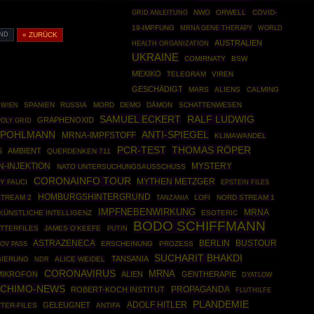
GRID ANLEITUNG
NWO
ORWELL
COVID-
19-IMPFUNG
MRNA GENE THERAPY
WORLD
ND
« ZURÜCK
AUSTRALIEN
HEALTH ORGANIZATION
UKRAINE
COMIRNATY
BSW
MEXIKO
TELEGRAM
VIREN
GESCHÄDIGT
MARS
ALIENS
CALMING
SPANIEN
RUSSIA
MORD
DEMO
DÄMON
SCHATTENWESEN
WIEN
SAMUEL ECKERT
RALF LUDWIG
GRAPHENOXID
POLY GRID
 POHLMANN
ANTI-SPIEGEL
MRNA-IMPFSTOFF
KLIMAWANDEL
THOMAS RÖPER
PCR-TEST
S
AMBIENT
QUERDENKEN 711
-INJEKTION
MYSTERY
NATO UNTERSUCHUNGSAUSSCHUSS
CORONAINFO TOUR
MYTHEN METZGER
Y FAUCI
EPSTEIN FILES
HOMBURGSHINTERGRUND
STREAM 2
LOFI
NORD STREAM 1
TANZANIA
IMPFNEBENWIRKUNG
MRNA
KÜNSTLICHE INTELLIGENZ
ESOTERIC
BODO SCHIFFMANN
ITTERFILES
JAMES O'KEEFE
PUTIN
ASTRAZENECA
BERLIN
BUSTOUR
ERSCHEINUNG
PROZESS
OV PASS
SUCHARIT BHAKDI
TANSANIA
IERUNG
ALICE WEIDEL
NDR
CORONAVIRUS
MRNA
MIKROFON
ALIEN
GENTHERAPIE
DYATLOW
CHIMO-NEWS
PROPAGANDA
ROBERT-KOCH INSTITUT
FLUTHILFE
PLANDEMIE
ADOLF HITLER
GELEUGNET
TER-FILES
ANTIFA