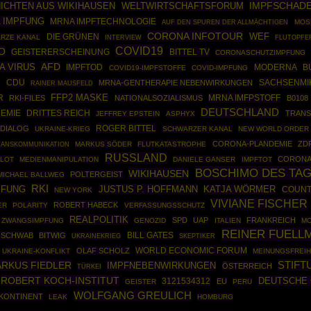
IMPFSCHAD
ICHTEN AUS WIKIHAUSEN
WELTWIRTSCHAFTSFORUM
 IMPFUNG
MRNA IMPFTECHNOLOGIE
MOS
AUF DEN SPUREN DER ALLMÄCHTIGEN
CORONA INFOTOUR
DIE GRÜNEN
WEF
RZE KANAL
INTERVIEW
FLUTOPFE
COVID19
O
BITTEL TV
GEISTERERSCHEINUNG
CORONASCHUTZIMPFUNG
A VIRUS
AFD
IMPFTOD
MODERNA
B
COVID19-IMPFSTOFFE
COVID-IMPFUNG
CDU
SACHSENMI
MRNA-GENTHERAPIE NEBENWIRKUNGEN
RAINER MAUSFELD
E
R
FFP2 MASKE
MRNA IMFPSTOFF
RKI-FILES
NATIONALSOZIALISMUS
B0108
DEUTSCHLAND
EMIE
DRITTES REICH
TRANS
JEFFREY EPSTEIN
ASPHYX
ROGER BITTEL
 DIALOG
UKRAINE-KRIEG
SCHWARZER KANAL
NEW WORLD ORDER
CORONA-PLANDEMIE
ZD
MARKUS SÖDER
FLUTKATASTROPHE
RANSKOMMUNIKATION
RUSSLAND
CORONA
ILOT
MEDIENMANIPULATION
DANIELE GANSER
IMPFTOT
BOSCHIMO DES TA
WIKIHAUSEN
POLTERGEIST
MICHAEL BALLWEG
RKI
JUSTUS P. HOFFMANN
PFUNG
KATJA WÖRMER
COUNT
NEW YORK
VIVIANE FISCHER
ROBERT HABECK
ER
POLARITY
VERFASSUNGSSCHUTZ
REALPOLITIK
SPD
UAP
FRANKREICH
ZWANGSIMPFUNG
GENOZID
ITALIEN
MO
REINER FUELL
 SCHWAB
BITWIG
BILL GATES
UKRAINEKRIEG
SKEPTIKER
WORLD ECONOMIC FORUM
OLAF SCHOLZ
UKRAINE-KONFLIKT
MEINUNGSFREIH
STIFT
RKUS FIEDLER
IMPFNEBENWIRKUNGEN
ÖSTERREICH
TÜRKEI
ROBERT KOCH-INSTITUT
DEUTSCHE 
3121534312
EU
GEISTER
PERU
WOLFGANG GREULICH
 KONTINENT
LEAK
HOMBURG