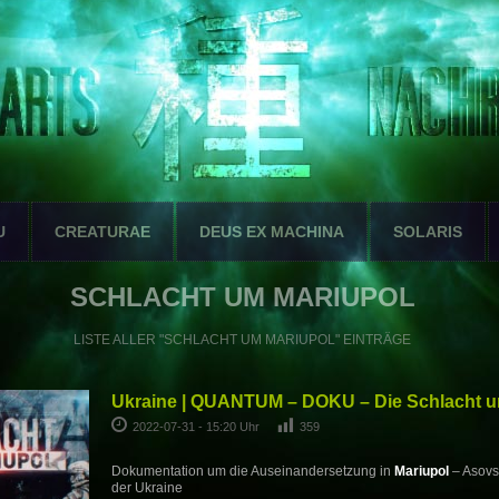
U
CREATURAE
DEUS EX MACHINA
SOLARIS
SCHLACHT UM MARIUPOL
LISTE ALLER "SCHLACHT UM MARIUPOL" EINTRÄGE
Ukraine | QUANTUM – DOKU – Die Schlacht u
2022-07-31 - 15:20 Uhr
359
Dokumentation um die Auseinandersetzung in
Mariupol
– Asovs
der Ukraine