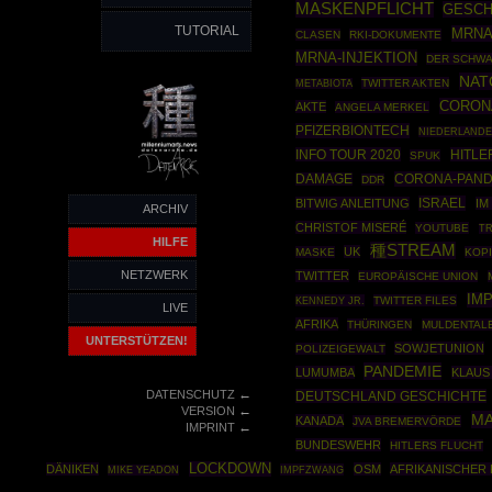
MASKENPFLICHT
GESCH
TUTORIAL
MRNA
CLASEN
RKI-DOKUMENTE
MRNA-INJEKTION
DER SCHWA
NAT
TWITTER AKTEN
METABIOTA
CORON
AKTE
ANGELA MERKEL
PFIZERBIONTECH
NIEDERLAND
INFO TOUR 2020
HITLE
SPUK
CORONA-PAND
DAMAGE
DDR
ISRAEL
BITWIG ANLEITUNG
IM
ARCHIV
CHRISTOF MISERÉ
YOUTUBE
T
HILFE
種STREAM
UK
MASKE
KOP
NETZWERK
TWITTER
EUROPÄISCHE UNION
IM
KENNEDY JR.
TWITTER FILES
LIVE
AFRIKA
THÜRINGEN
MULDENTAL
UNTERSTÜTZEN!
SOWJETUNION
POLIZEIGEWALT
PANDEMIE
LUMUMBA
KLAUS
←
DATENSCHUTZ
DEUTSCHLAND GESCHICHTE
←
VERSION
MA
KANADA
JVA BREMERVÖRDE
←
IMPRINT
BUNDESWEHR
HITLERS FLUCHT
LOCKDOWN
DÄNIKEN
OSM
AFRIKANISCHER
IMPFZWANG
MIKE YEADON