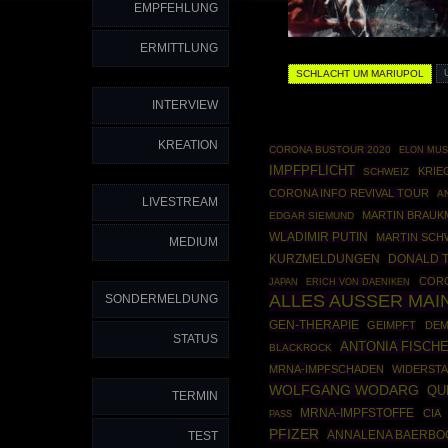
EMPFEHLUNG
ERMITTLUNG
SCHLACHT UM MARIUPOL
INTERVIEW
KREATION
CORONA BUSTOUR 2020
ELON MU
IMPFPFLICHT
KRIE
SCHWEIZ
CORONA INFO REVIVAL TOUR
A
LIVESTREAM
MARTIN BRAUK
EDGAR SIEMUND
WLADIMIR PUTIN
MARTIN SCH
MEDIUM
DONALD 
KURZMELDUNGEN
COR
JAPAN
ERICH VON DAENIKEN
ALLES AUSSER MA
SONDERMELDUNG
GEN-THERAPIE
GEIMPFT
DEM
STATUS
ANTONIA FISCH
BLACKROCK
MRNA-IMPFSCHADEN
WIDERST
WOLFGANG WODARG
QU
TERMIN
MRNA-IMPFSTOFFE
CIA
PASS
PFIZER
ANNALENA BAERBO
TEST