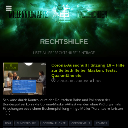
RECHTSHILFE
LISTE ALLER "RECHTSHILFE" EINTRÄGE
Corona-Ausschuß | Sitzung 16 – Hilfe
種
STREAM
zur Selbsthilfe bei Masken, Tests,
Quarantäne etc.
2020-09-18 - 2:40 Uhr
203
Schikane durch Kontrolleure der Deutschen Bahn und Polizisten der
Bundespolizei korrekte Corona-Masken-Attest werden ohne Prüfungen als
Fälschungen bezeichnet Buchempfehlung – Ingo Müller “Furchtbare Juristen
–
[…]
BGH
BUNDESPOLIZEI
CORONALEUGNER
CORONAVIRUS
COVID19