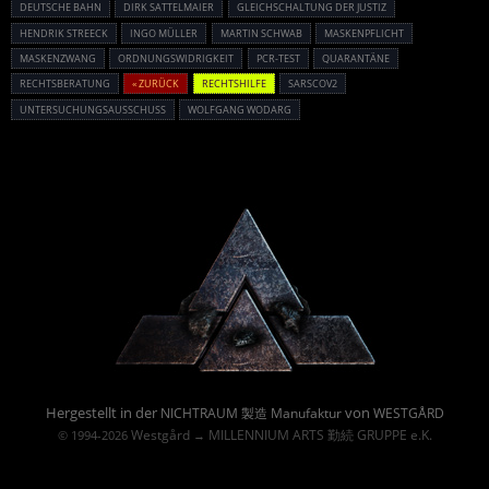
DEUTSCHE BAHN
DIRK SATTELMAIER
GLEICHSCHALTUNG DER JUSTIZ
HENDRIK STREECK
INGO MÜLLER
MARTIN SCHWAB
MASKENPFLICHT
MASKENZWANG
ORDNUNGSWIDRIGKEIT
PCR-TEST
QUARANTÄNE
RECHTSBERATUNG
« ZURÜCK
RECHTSHILFE
SARSCOV2
UNTERSUCHUNGSAUSSCHUSS
WOLFGANG WODARG
Powered By :
Hergestellt in der
von
NICHTRAUM 製造 Manufaktur
WESTGÅRD
Westgård
MILLENNIUM ARTS 勤続 GRUPPE e.K.
© 1994-2026
→