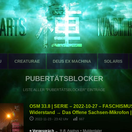
U
CREATURAE
DEUS EX MACHINA
SOLARIS
PUBERTÄTSBLOCKER
LISTE ALLER "PUBERTÄTSBLOCKER" EINTRÄGE
OSM 33.8 | SERIE – 2022-10-27 – FASCHISMU
Widerstand → Das Offene Sachsen-Mikrofon |
2022-11-23 - 23:42 Uhr
667
■
Vorgespräch
← 大名 Asphyx + Muldentaler