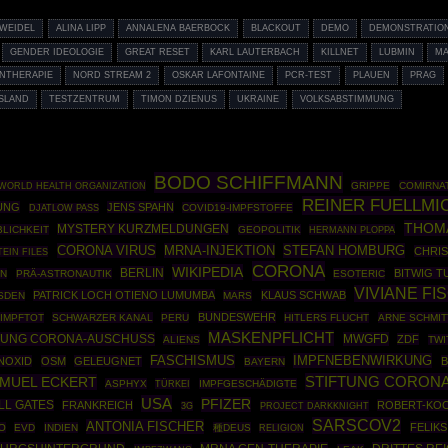
 WEIDEL
ALINA LIPP
ANNALENA BAERBOCK
BLACKOUT
DEMO
DEMONSTRATIO
GENDER IDEOLOGIE
GREAT RESET
KARL LAUTERBACH
KILLNET
LUBMIN
M
NTHERAPIE
NORD STREAM 2
OSKAR LAFONTAINE
PCR-TEST
PLAUEN
PRAG
SLAND
TESTZENTRUM
TIMON DZIENUS
UKRAINE
VOLKSABSTIMMUNG
BODO SCHIFFMANN
WORLD HEALTH ORGANIZATION
GRIPPE
COMIRNA
REINER FUELLMI
UNG
JENS SPAHN
COVID19-IMPFSTOFFE
DJATLOW PASS
THOM
MYSTERY KURZMELDUNGEN
LICHKEIT
GEOPOLITIK
HERMANN PLOPPA
CORONA VIRUS
MRNA-INJEKTION
STEFAN HOMBURG
CHRIS
TEIN FILES
CORONA
WIKIPEDIA
BERLIN
BITWIG T
ON
PRÄ-ASTRONAUTIK
ESOTERIC
VIVIANE FI
PATRICK LOCH OTIENO LUMUMBA
KLAUS SCHWAB
SDEN
MARS
BUNDESWEHR
IMPFTOT
SCHWARZER KANAL
PERU
HITLERS FLUCHT
ARNE SCHMIT
MASKENPFLICHT
TUNG CORONA-AUSCHUSS
MWGFD
ZDF
ALIENS
TWI
IMPFNEBENWIRKUNG
FASCHISMUS
NOXID
OSM
GELEUGNET
B
BAYERN
STIFTUNG CORONA
MUEL ECKERT
ASPHYX
TÜRKEI
IMPFGESCHÄDIGTE
USA
PFIZER
LL GATES
FRANKREICH
ROBERT-KOC
PROJECT DARKKNIGHT
3G
SARSCOV2
ANTONIA FISCHER
FELIKS
O
EVD
INDIEN
種DEUS
RELIGION