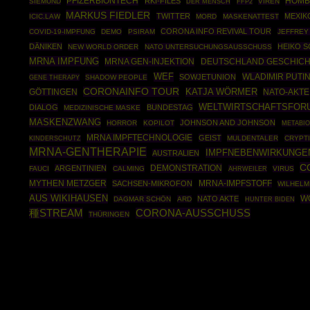
PFIZERBIONTECH
HOMB
RKI-FILES
SIEMUND
FFP2
VIREN
DER MENSCH
MARKUS FIEDLER
TWITTER
MEXIK
ICIC.LAW
MORD
MASKENATTEST
CORONA INFO REVIVAL TOUR
COVID-19-IMPFUNG
DEMO
PSIRAM
JEFFREY
DÄNIKEN
HEIKO 
NEW WORLD ORDER
NATO UNTERSUCHUNGSAUSSCHUSS
MRNA IMPFUNG
MRNA GEN-INJEKTION
DEUTSCHLAND GESCHICH
WEF
WLADIMIR PUTI
SOWJETUNION
GENE THERAPY
SHADOW PEOPLE
CORONAINFO TOUR
KATJA WÖRMER
NATO-AKTE
GÖTTINGEN
WELTWIRTSCHAFTSFOR
DIALOG
BUNDESTAG
MEDIZINISCHE MASKE
MASKENZWANG
JOHNSON AND JOHNSON
HORROR
KOPILOT
METABIO
MRNA IMPFTECHNOLOGIE
GEIST
MULDENTALER
CRYPT
KINDERSCHUTZ
MRNA-GENTHERAPIE
IMPFNEBENWIRKUNGE
AUSTRALIEN
C
DEMONSTRATION
ARGENTINIEN
FAUCI
CALMING
AHRWEILER
VIRUS
MYTHEN METZGER
SACHSEN-MIKROFON
MRNA-IMPFSTOFF
WILHELM
AUS WIKIHAUSEN
W
NATO AKTE
DAGMAR SCHÖN
ARD
HUNTER BIDEN
種STREAM
CORONA-AUSSCHUSS
THÜRINGEN