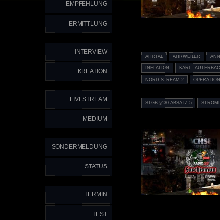
EMPFEHLUNG
ERMITTLUNG
INTERVIEW
AHRTAL
AHRWEILER
ANN
INFLATION
KARL LAUTERBA
KREATION
NORD STREAM 2
OPERATION
LIVESTREAM
STGB §130 ABSATZ 5
STROMP
MEDIUM
SONDERMELDUNG
STATUS
TERMIN
TEST