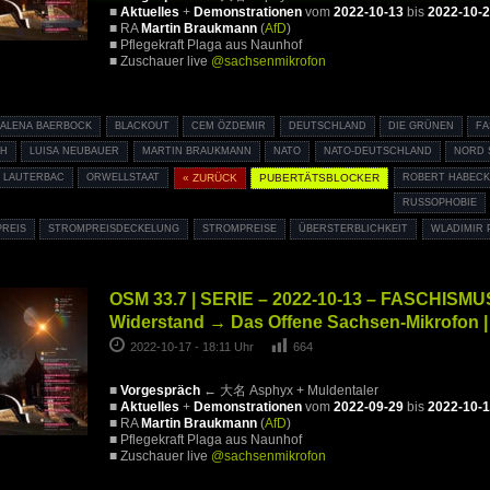
■
Aktuelles
+
Demonstrationen
vom
2022-10-13
bis
2022-10-
■ RA
Martin Braukmann
(
AfD
)
■ Pflegekraft Plaga aus Naunhof
■ Zuschauer live
@sachsenmikrofon
ALENA BAERBOCK
BLACKOUT
CEM ÖZDEMIR
DEUTSCHLAND
DIE GRÜNEN
FA
CH
LUISA NEUBAUER
MARTIN BRAUKMANN
NATO
NATO-DEUTSCHLAND
NORD 
 LAUTERBAC
ORWELLSTAAT
« ZURÜCK
PUBERTÄTSBLOCKER
ROBERT HABECK
RUSSOPHOBIE
REIS
STROMPREISDECKELUNG
STROMPREISE
ÜBERSTERBLICHKEIT
WLADIMIR 
OSM 33.7 | SERIE – 2022-10-13 – FASCHISMU
Widerstand → Das Offene Sachsen-Mikrofon |
2022-10-17 - 18:11 Uhr
664
■
Vorgespräch
← 大名 Asphyx + Muldentaler
■
Aktuelles
+
Demonstrationen
vom
2022-09-29
bis
2022-10-
■ RA
Martin Braukmann
(
AfD
)
■ Pflegekraft Plaga aus Naunhof
■ Zuschauer live
@sachsenmikrofon