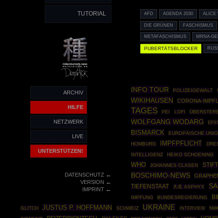
TUTORIAL
AFD
AGENDA 2030
ALICE
DIE GRÜNEN
FASCHISMUS
METAFASCHISMUS
MRNA-GE
PUBERTÄTSBLOCKER
RUS
INFO TOUR
POLIZEIGEWALT
ARCHIV
WIKIHAUSEN
CORONA-IMPF
HILFE
TAGES
PEI
LOFI
ÜBERSTERB
WOLFGANG WODARG
NETZWERK
EPS
BISMARCK
EUROPÄISCHE UNI
LIVE
IMPFPFLICHT
HOMBURG
DRE
UNTERSTÜTZEN!
INTELLIGENZ
HEIKO SCHOENING
WHO
STIF
JOHANNES CLASEN
←
BOSCHIMO-NEWS
DATENSCHUTZ
GRAPHE
←
VERSION
SA
TIEFENSTAAT
大名 ASPHYX
←
IMPRINT
BI
IMPFUNG
BUNDESREGIERUNG
UKRAINE
JUSTUS P. HOFFMANN
GLITCH
SCHWEIZ
NW
INTERVIEW