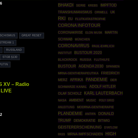
26
BHAKDI
IMPFTOD
SERIE
KREBS
TRANSHUMANISMUS
UK
ORWELL
RKI
EU
FLUTKATASTROPHE
CORONA INFOTOUR
CORONAKRISE
MARTIN
ELON MUSK
SCHISMUS
GREAT RESET
SCHWAB
MÜNCHEN
STREAM 1
CORONAVIRUS
PAUL-EHRLICH
RUSSLAND
BUSTOUR 2020
INSTITUT
STGB §130
BLACKROCK
RUSSIA
FLUTHILFE
PUTIN
BUSTOUR
AGENDA 2030
SPANIEN
FRIEDRICH
MRNA-GENTHERAPEUTIKA
PANDEMIE
AFRIKA
MERZ
DER
S XV – Radio
ADOLF HITLER
SCHWARZE KANAL
 LIVE
KARL LAUTERBACH
OLAF SCHOLZ
AMBIENT
NASA
MUSIC
POLY GRID
ANLEITUNG
MODRNA-GENTHERAPIE
PLANDEMIE
DONALD
ANTIFA
12
TRUMP
DEMOKRATIE
BITWIG
GEISTERERSCHEINUNG
DYATLOW
HIGH
MRNA-IMPFSCHADEN
PASS