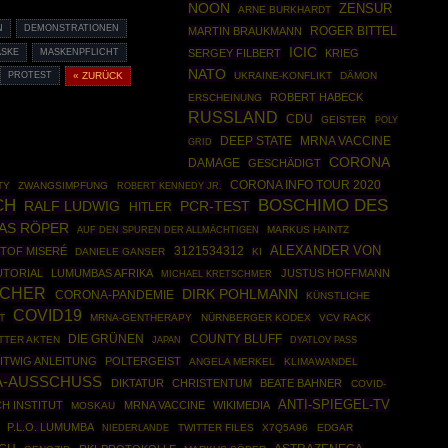
NOON
ZENSUR
ARNE BURKHARDT
N
DEMONSTRATIONEN
ROGER BITTEL
MARTIN BRAUKMANN
ICIC
ASKE
MASKENPFLICHT
SERGEY FILBERT
KRIEG
NATO
PROTEST
« ZURÜCK
UKRAINE-KONFLIKT
DÄMON
ROBERT HABECK
ERSCHEINUNG
RUSSLAND
CDU
GEISTER
POLY
DEEP STATE
MRNA VACCINE
GRID
CORONA
DAMAGE
GESCHÄDIGT
CORONA INFO TOUR 2020
TY
ZWANGSIMPFUNG
ROBERT KENNEDY JR.
BOSCHIMO DES
CH
RALF LUDWIG
PCR-TEST
HITLER
AS RÖPER
MARKUS HAINTZ
AUF DEN SPUREN DER ALLMÄCHTIGEN
ALEXANDER VON
3121534312
TOF MISERÉ
DANIELE GANSER
KI
UTORIAL
LUMUMBAS AFRIKA
JUSTUS HOFFMANN
MICHAEL KRETSCHMER
SCHER
DIRK POHLMANN
CORONA-PANDEMIE
KÜNSTLICHE
COVID19
T
MRNA-GENTHERAPY
NÜRNBERGER KODEX
VCV RACK
DIE GRÜNEN
COUNTY BLUFF
TTER AKTEN
JAPAN
DYATLOV PASS
ITWIG ANLEITUNG
POLTERGEIST
ANGELA MERKEL
KLIMAWANDEL
-AUSSCHUSS
DIKTATUR
CHRISTENTUM
BEATE BAHNER
COVID-
ANTI-SPIEGEL-TV
H INSTITUT
MRNA VACCINE
WIKIMEDIA
MOSKAU
P.L.O. LUMUMBA
TWITTER FILES
X7Q5A96
EDGAR
NIEDERLANDE