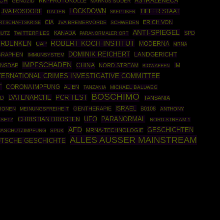
ICH
ASTRAZENECA
RKI-PROTOKOLLE
GENOZID
MARKUS SÖDER
JVA ROSDORF
LOCKDOWN
TIEFER STAAT
ITALIEN
SKEPTIKER
CIA
ERICH VON
RTSCHAFTSKRISE
JVA BREMERVÖRDE
SCHWEDEN
ANTI-SPIEGEL
KANADA
SPD
UTZ
TWITTERFILES
PARANORMALER ORT
ROBERT KOCH-INSTITUT
ERDENKEN
MODERNA
UAP
MRNA
DOMINIK REICHERT
GRAPHEN
LANDGERICHT
IMMUNSYSTEM
IMPFSCHADEN
CHINA
NSDAP
NORD STREAM
IM
BIOWAFFEN
TERNATIONAL CRIMES INVESTIGATIVE COMMITTEE
T
CORONA IMPFUNG
ALIEN
MICHAEL BALLWEG
TANZANIA
BOSCHIMO
DATENARCHE
PCR TEST
ND
TANSANIA
ISRAEL
GENTHERAPIE
B0108
IONEN
MEINUNGSFREIHEIT
ANTHONY
UFO
PARANORMAL
CHRISTIAN DROSTEN
ESETZ
NORD STREAM 1
AFD
GESCHICHTEN
MRNA-TECHNOLOGIE
ASCHUTZIMPFUNG
SPUK
ALLES AUSSER MAINSTREAM
TSCHE GESCHICHTE