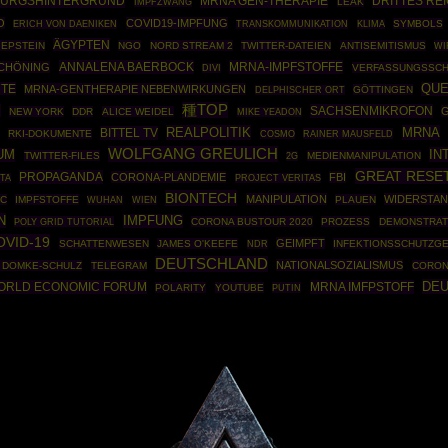
URGSHINTERGRUND
MRNA GEN-THERAPIE
DRITTES RE
IMPFZWANG
LEAK
O
COVID19-IMPFUNG
SYMBOLS
ERICH VON DAENIKEN
TRANSKOMMUNIKATION
KLIMA
ÄGYPTEN
 EPSTEIN
NGO
NORD STREAM 2
TWITTER-DATEIEN
ANTISEMITISMUS
WI
ANNALENA BAERBOCK
MRNA-IMPFSTOFFE
SCHÖNING
VERFASSUNGSSCH
DIVI
TE
QU
MRNA-GENTHERAPIE NEBENWIRKUNGEN
GÖTTINGEN
DELPHISCHER ORT
種TOP
N
SACHSENMIKROFON
NEW YORK
DDR
ALICE WEIDEL
MIKE YEADON
REALPOLITIK
MRNA
BITTEL TV
RKI-DOKUMENTE
COSMO
RAINER MAUSFELD
WOLFGANG GREULICH
IN
UM
TWITTER-FILES
MEDIENMANIPULATION
2G
GREAT RESE
PROPAGANDA
CORONA-PLANDEMIE
FBI
TA
PROJECT VERITAS
BIONTECH
MANIPULATION
WIDERSTA
IC
IMPFSTOFFE
PLAUEN
WUHAN
WIEN
N
IMPFUNG
POLY GRID TUTORIAL
CORONA BUSTOUR 2020
PROZESS
DEMONSTRAT
OVID-19
GEIMPFT
SCHATTENWESEN
JAMES O'KEEFE
INFEKTIONSSCHUTZG
NDR
DEUTSCHLAND
NATIONALSOZIALISMUS
 DOMKE-SCHULZ
TELEGRAM
CORON
DEU
ORLD ECONOMIC FORUM
MRNA IMFPSTOFF
POLARITY
YOUTUBE
PUTIN