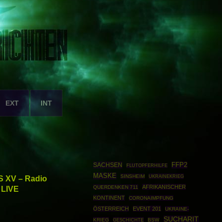
EXT
INT
SACHSEN
FFP2
FLUTOPFERHILFE
MASKE
SINSHEIM
UKRAINEKRIEG
S XV – Radio
AFRIKANISCHER
 LIVE
QUERDENKEN 711
KONTINENT
CORONAIMPFUNG
ÖSTERREICH
EVENT 201
UKRAINE-
SUCHARIT
KRIEG
GESCHICHTE
BSW