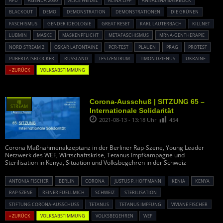
AFD
AGENDA 2030
ALICE WEIDEL
ALINA LIPP
ANNALENA BAERBOCK
BLACKOUT
DEMO
DEMONSTRATION
DEMONSTRATIONEN
DIE GRÜNEN
FASCHISMUS
GENDER IDEOLOGIE
GREAT RESET
KARL LAUTERBACH
KILLNET
LUBMIN
MASKE
MASKENPFLICHT
METAFASCHISMUS
MRNA-GENTHERAPIE
NORD STREAM 2
OSKAR LAFONTAINE
PCR-TEST
PLAUEN
PRAG
PROTEST
PUBERTÄTSBLOCKER
RUSSLAND
TESTZENTRUM
TIMON DZIENUS
UKRAINE
« ZURÜCK
VOLKSABSTIMMUNG
Corona-Ausschuß | SITZUNG 65 –
種
STREAM
Internationale Solidarität
2021-08-13 - 13:18 Uhr
454
Corona Maßnahmenakzeptanz in der Berliner Rap-Szene, Young Leader
Netzwerk des WEF, Wirtschaftskrise, Tetanus Impfkampagne und
Sterilisation in Kenya, Situation und Volksbegehren in der Schweiz
ANTONIA FISCHER
BERLIN
CORONA
JUSTUS P. HOFFMANN
KENIA
KENYA
RAP-SZENE
REINER FUELLMICH
SCHWEIZ
STERILISATION
STIFTUNG CORONA-AUSSCHUSS
TETANUS
TETANUS IMPFUNG
VIVIANE FISCHER
« ZURÜCK
VOLKSABSTIMMUNG
VOLKSBEGEHREN
WEF