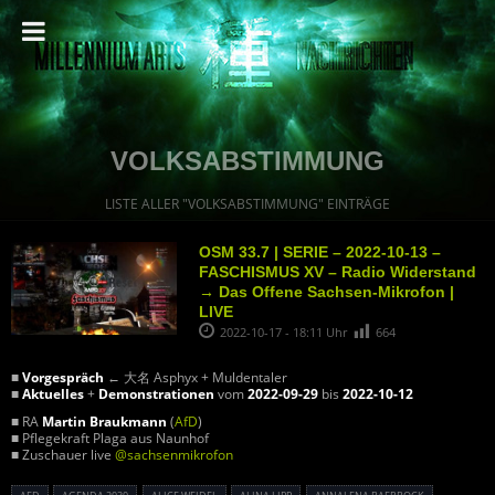
VOLKSABSTIMMUNG
LISTE ALLER "VOLKSABSTIMMUNG" EINTRÄGE
OSM 33.7 | SERIE – 2022-10-13 –
FASCHISMUS XV – Radio Widerstand
→ Das Offene Sachsen-Mikrofon |
LIVE
2022-10-17 - 18:11 Uhr
664
■
Vorgespräch
← 大名 Asphyx + Muldentaler
■
Aktuelles
+
Demonstrationen
vom
2022-09-29
bis
2022-10-12
■ RA
Martin Braukmann
(
AfD
)
■ Pflegekraft Plaga aus Naunhof
■ Zuschauer live
@sachsenmikrofon