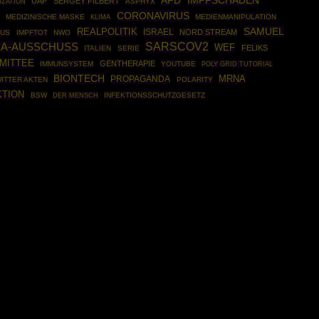
IMPFSCHADEN
AFD
UAP
SERGEY FILBERT
IZATION
ASPHYX
CORONAVIRUS
MEDIZINISCHE MASKE
MEDIENMANIPULATION
KLIMA
SAMUEL
REALPOLITIK
ISRAEL
NORD STREAM
US
IMPFTOT
NWO
SARSCOV2
A-AUSSCHUSS
WEF
FELIKS
ITALIEN
SERIE
MMITTEE
GENTHERAPIE
IMMUNSYSTEM
YOUTUBE
POLY GRID TUTORIAL
BIONTECH
MRNA
PROPAGANDA
ITTER AKTEN
POLARITY
KTION
BSW
INFEKTIONSSCHUTZGESETZ
DER MENSCH