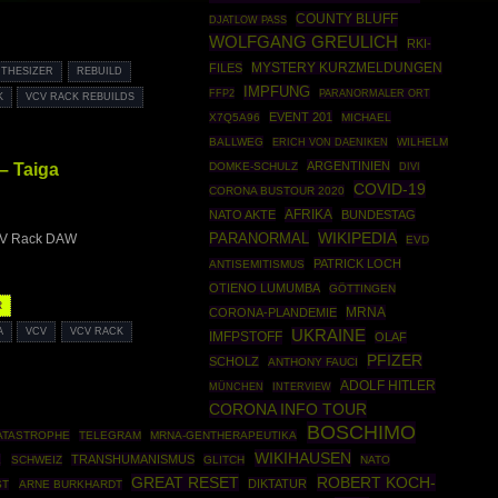
COUNTY BLUFF
DJATLOW PASS
WOLFGANG GREULICH
RKI-
FILES
MYSTERY KURZMELDUNGEN
NTHESIZER
REBUILD
IMPFUNG
FFP2
PARANORMALER ORT
K
VCV RACK REBUILDS
EVENT 201
X7Q5A96
MICHAEL
BALLWEG
WILHELM
ERICH VON DAENIKEN
– Taiga
ARGENTINIEN
DOMKE-SCHULZ
DIVI
COVID-19
CORONA BUSTOUR 2020
AFRIKA
NATO AKTE
BUNDESTAG
WIKIPEDIA
PARANORMAL
VCV Rack DAW
EVD
PATRICK LOCH
ANTISEMITISMUS
OTIENO LUMUMBA
GÖTTINGEN
R
MRNA
CORONA-PLANDEMIE
A
VCV
VCV RACK
UKRAINE
IMFPSTOFF
OLAF
PFIZER
SCHOLZ
ANTHONY FAUCI
ADOLF HITLER
MÜNCHEN
INTERVIEW
CORONA INFO TOUR
BOSCHIMO
ATASTROPHE
TELEGRAM
MRNA-GENTHERAPEUTIKA
WIKIHAUSEN
TRANSHUMANISMUS
E
SCHWEIZ
GLITCH
NATO
GREAT RESET
ROBERT KOCH-
DIKTATUR
ST
ARNE BURKHARDT