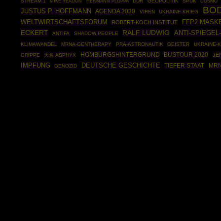
STREAM 1
HERMANN PLOPPA
DDR
GEOPOLITIK
SPUK
COSMO
MIKE YEADON
BO
JUSTUS P. HOFFMANN
AGENDA 2030
VIREN
UKRAINE-KRIEG
WELTWIRTSCHAFTSFORUM
FFP2 MASK
ROBERT-KOCH INSTITUT
ECKERT
RALF LUDWIG
ANTI-SPIEGEL
ANTIFA
SHADOW PEOPLE
KLIMAWANDEL
MRNA-GENTHERAPY
PRÄ-ASTRONAUTIK
GEISTER
UKRAINE-K
HOMBURGSHINTERGRUND
BUSTOUR 2020
JE
GRIPPE
大名 ASPHYX
IMPFUNG
DEUTSCHE GESCHICHTE
TIEFER STAAT
MRN
GENOZID