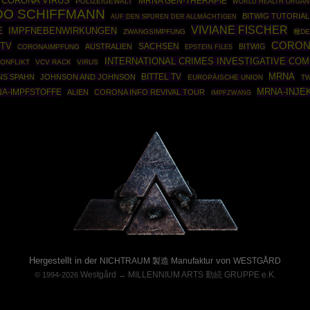
CORONA VIRUS
MRNA GEN-THERAPIE
POLIZEIGEWALT
WORLD HEALTH ORGAN
DO SCHIFFMANN
BITWIG TUTORIAL
AUF DEN SPUREN DER ALLMÄCHTIGEN
VIVIANE FISCHER
IMPFNEBENWIRKUNGEN
E
ZWANGSIMPFUNG
種DE
CORON
-TV
SACHSEN
AUSTRALIEN
BITWIG
CORONAIMPFUNG
EPSTEIN FILES
INTERNATIONAL CRIMES INVESTIGATIVE CO
ONFLIKT
VCV RACK
VIRUS
MRNA
BITTEL TV
NS SPAHN
JOHNSON AND JOHNSON
EUROPÄISCHE UNION
TW
MRNA-INJE
A-IMPFSTOFFE
ALIEN
CORONA INFO REVIVAL TOUR
IMPFZWANG
Powered By :
Hergestellt in der
von
NICHTRAUM 製造 Manufaktur
WESTGÅRD
Westgård
MILLENNIUM ARTS 勤続 GRUPPE e.K.
© 1994-2026
→