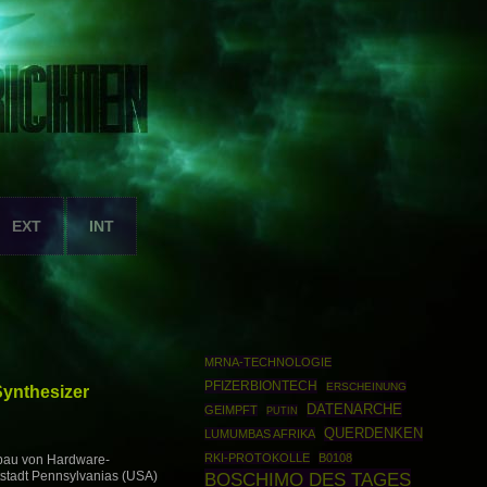
EXT
INT
MRNA-TECHNOLOGIE
PFIZERBIONTECH
ERSCHEINUNG
ynthesizer
DATENARCHE
GEIMPFT
PUTIN
QUERDENKEN
LUMUMBAS AFRIKA
RKI-PROTOKOLLE
B0108
hbau von Hardware-
BOSCHIMO DES TAGES
tstadt Pennsylvanias (USA)