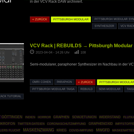
in der VCV Rack DAW archiviert.
« ZURÜCK
PITTSBURGH MODULAR
PITTSBURGH MODULAR SY
SYNTHESIZER
VCV RAC
VCV Rack | REBUILDS → Pittsburgh Modular 
2023-04-04 - 14:26 Uhr
108
Semi-modularer, paraphoner Synthesizer im Nachbau in der 
OMRI COHEN
PARAPHON
« ZURÜCK
PITTSBURGH MODULA
PITTSBURGH MODULAR TAIGA
REBUILD
SEMI-MODULAR
TAIG
RACK TUTORIAL
 GÖTTINGEN
GRAPHEN
SOWJETUNION
WIDERSTAND
INDIEN
HORROR
FLUTK
IKROFON
GRAPHENOXID
TWITTER-DATEIEN
CORONASCHUTZIMPFUNG
IMPFSTOFF
MASKENZWANG
MWGFD
KRIEG
TLERS FLUCHT
COVID-IMPFUNG
MASKENATTE