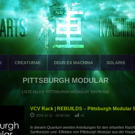
U
CREATURAE
DEUS EX MACHINA
SOLARIS
PITTSBURGH MODULAR
LISTE ALLER "PITTSBURGH MODULAR" EINTRÄGE
VCV Rack | REBUILDS – Pittsburgh Modular S
2024-12-11 - 23:49 Uhr
41
In diesem Quantum werden Anleitungen für den virtuellen Nac
Synthesizer und -Effekten von Pittsburgh Modular aus der Haup