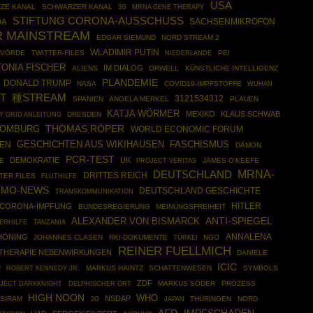
USA
ZE KANAL
SCHWARZER KANAL
MRNA GENE THERAPY
3G
STIFTUNG CORONA-AUSSCHUSS
SACHSENMIKROFON
DA
R MAINSTREAM
EDGAR SIEMUND
NORD STREAM 2
WLADIMIR PUTIN
RVÖRDE
TWITTER-FILES
PEI
NIEDERLANDE
ONIA FISCHER
IM DIALOG
ALIENS
ORWELL
KÜNSTLICHE INTELLIGENZ
PLANDEMIE
DONALD TRUMP
NASA
COVID19-IMPFSTOFFE
WUHAN
T
種STREAM
3121534312
SPANIEN
ANGELA MERKEL
PLAUEN
KATJA WÖRMER
MEXIKO
KLAUS SCHWAB
Y GRID ANLEITUNG
DRESDEN
THOMAS RÖPER
HOMBURG
WORLD ECONOMIC FORUM
GESCHICHTEN AUS WIKIHAUSEN
NEN
FASCHISMUS
DÄMON
PCR-TEST
DEMOKRATIE
UK
E
JAMES O'KEEFE
PROJECT VERITAS
MRNA-
DEUTSCHLAND
DRITTES REICH
TER FILES
FLUTHILFE
IMO-NEWS
DEUTSCHLAND GESCHICHTE
TRANSKOMMUNIKATION
HITLER
CORONA-IMPFUNG
BUNDESREGIERUNG
MEINUNGSFREIHEIT
ALEXANDER VON BISMARCK
ANTI-SPIEGEL
ERHILFE
TANZANIA
ANNALENA
HÖNING
JOHANNES CLASEN
RKI-DOKUMENTE
TÜRKEI
NGO
REINER FUELLMICH
THERAPIE NEBENWIRKUNGEN
DANIELE
ICIC
O
ROBERT KENNEDY JR.
MARKUS HAINTZ
SCHATTENWESEN
SYMBOLS
ZDF
JECT DARKKNIGHT
MARKUS SÖDER
PROZESS
DELPHISCHER ORT
HIGH NOON
WHO
NSDAP
SIRAM
THÜRINGEN
NORD
2G
JAPAN