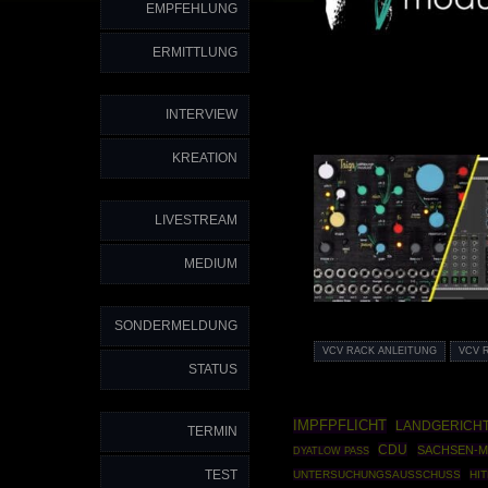
EMPFEHLUNG
ERMITTLUNG
INTERVIEW
KREATION
LIVESTREAM
MEDIUM
SONDERMELDUNG
VCV RACK ANLEITUNG
VCV 
STATUS
IMPFPFLICHT
LANDGERICHT
TERMIN
CDU
SACHSEN-M
DYATLOW PASS
TEST
UNTERSUCHUNGSAUSSCHUSS
HI