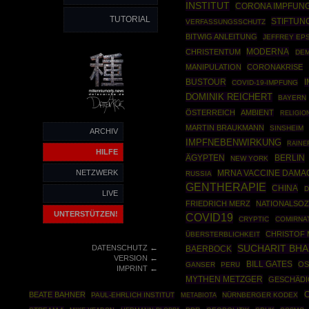
INSTITUT
CORONA IMPFUN
TUTORIAL
STIFTUN
VERFASSUNGSSCHUTZ
BITWIG ANLEITUNG
JEFFREY EP
MODERNA
CHRISTENTUM
DEM
MANIPULATION
CORONAKRISE
BUSTOUR
COVID-19-IMPFUNG
DOMINIK REICHERT
BAYERN
ÖSTERREICH
AMBIENT
RELIGIO
MARTIN BRAUKMANN
SINSHEIM
ARCHIV
IMPFNEBENWIRKUNG
RAINE
HILFE
ÄGYPTEN
BERLIN
NEW YORK
NETZWERK
MRNA VACCINE DAMA
RUSSIA
GENTHERAPIE
CHINA
D
LIVE
FRIEDRICH MERZ
NATIONALSOZ
UNTERSTÜTZEN!
COVID19
CRYPTIC
COMIRNA
CHRISTOF 
ÜBERSTERBLICHKEIT
←
DATENSCHUTZ
SUCHARIT BHA
BAERBOCK
←
VERSION
BILL GATES
O
GANSER
PERU
←
IMPRINT
MYTHEN METZGER
GESCHÄDI
C
BEATE BAHNER
PAUL-EHRLICH INSTITUT
NÜRNBERGER KODEX
METABIOTA