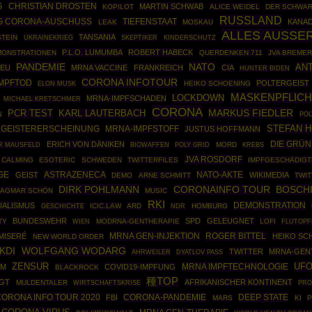
CHRISTIAN DROSTEN
G
MARTIN SCHWAB
KOPILOT
ALICE WEIDEL
DER SCHWAR
RUSSLAND
G CORONA-AUSCHUSS
TIEFENSTAAT
KANA
LEAK
MOSKAU
ALLES AUSSE
TANSANIA
STEIN
UKRAINEKRIEG
SKEPTIKER
KINDERSCHUTZ
P.L.O. LUMUMBA
ROBERT HABECK
ONSTRATIONEN
QUERDENKEN 711
JVA BREME
PANDEMIE
NATO
ANT
EU
MRNA VACCINE
FRANKREICH
CIA
HUNTER BIDEN
CORONA INFOTOUR
IMPFTOD
POLTERGEIST
HEIKO SCHOENING
ELON MUSK
MASKENPFLICH
LOCKDOWN
MRNA-IMPFSCHADEN
MICHAEL KRETSCHMER
CORONA
MARKUS FIEDLER
PCR TEST
KARL LAUTERBACH
POL
N
STEFAN 
GEISTERERSCHEINUNG
MRNA-IMPFSTOFF
JUSTUS HOFFMANN
DIE GRÜ
ERICH VON DÄNIKEN
R MAUSFELD
BIOWAFFEN
POLY GRID
MORD
KREBS
JVA ROSDORF
CALMING
ESOTERIC
SCHWEDEN
TWITTERFILES
IMPFGESCHÄDIGT
ASTRAZENECA
NATO-AKTE
GE
GEIST
WIKIMEDIA
DEMO
ARNE SCHMITT
TWIT
DIRK POHLMANN
BOSCH
CORONAINFO TOUR
AGMAR SCHÖN
MUSIC
RKI
DEMONSTRATION
IALISMUS
GESCHICHTE
ICIC.LAW
ARD
HOMBURG
NDR
BUNDESWEHR
SPD
GELEUGNET
TY
MODRNA-GENTHERAPIE
LOFI
WIEN
FLUTOPF
MRNA GEN-INJEKTION
ROGER BITTEL
MISERÉ
HEIKO SC
NEW WORLD ORDER
WOLFGANG WODARG
KDI
TWITTER
MRNA-GEN
AHRWEILER
DYATLOV PASS
ZENSUR
UF
MRNA IMPFTECHNOLOGIE
SM
COVID19-IMPFUNG
BLACKROCK
種TOP
GT
AFRIKANISCHER KONTINENT
MULDENTALER
WIRTSCHAFTSKRISE
PRO
ORONA INFO TOUR 2020
CORONA-PANDEMIE
DEEP STATE
FBI
MARS
KI
P