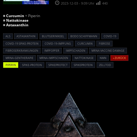
2023-12-03 - 9:09 Uhr
440
■
Curcumin
+ Piperin
■
Nattokinase
■
Astaxanthin
ALS
ASTAXANTHIN
BLUTGERINNSEL
BODO SCHIFFMANN
COVID-19
COVID-19 SPIKE-PROTEIN
COVID-19-IMPFUNG
CURCUMIN
FIBROSE
FIBROSERKRANKUNGEN
IMPFOPFER
IMPFSCHADEN
MRNA VACCINE DAMAGE
MRNA-GENTHERAPIE
MRNA-IMPFSCHADEN
NATTOKINASE
NMN
« ZURÜCK
PIPERIN
SPIKE-PROTEIN
SPIKEPROTECT
SPIKEPROTEIN
ZELLTOD
Powered By :