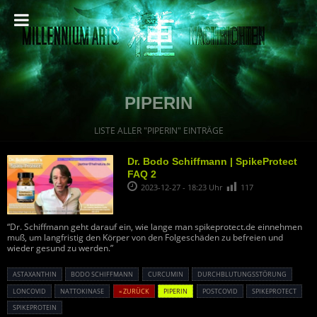
PIPERIN
LISTE ALLER "PIPERIN" EINTRÄGE
Dr. Bodo Schiffmann | SpikeProtect
FAQ 2
2023-12-27 - 18:23 Uhr
117
“Dr. Schiffmann geht darauf ein, wie lange man spikeprotect.de einnehmen
muß, um langfristig den Körper von den Folgeschäden zu befreien und
wieder gesund zu werden.”
ASTAXANTHIN
BODO SCHIFFMANN
CURCUMIN
DURCHBLUTUNGSSTÖRUNG
LONCOVID
NATTOKINASE
« ZURÜCK
PIPERIN
POSTCOVID
SPIKEPROTECT
SPIKEPROTEIN