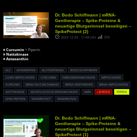
Dr. Bodo Schiffmann | mRNA-
Gentherapie – Spike-Proteine &
neuartige Blutgerinnsel beseitigen –
SpikeProtect (2)
2023-12-03 - 11:44 Uhr
379
■
Curcumin
+ Piperin
■
Nattokinase
■
Astaxanthin
ALS
ASTAXANTHIN
BLUTGERINNSEL
BODO SCHIFFMANN
COVID-IMPFSCHÄDEN
CURCUMIN
FIBROSERKRANKUNGEN
IMPFSCHADEN
KURKUMA
MRNA VACCINE DAMAGE
MRNA-GENTHERAPIE
MRNA-IMPFSCHADEN
NATTOKINASE
NEUROLOGISCHE ERKRANKUNGEN
NMN
« ZURÜCK
PIPERIN
SPIKE-PROTEIN
SPIKEPROTECT
SPIKEPROTEIN
Dr. Bodo Schiffmann | mRNA-
Gentherapie – Spike-Proteine &
neuartige Blutgerinnsel beseitigen –
SpikeProtect (1)