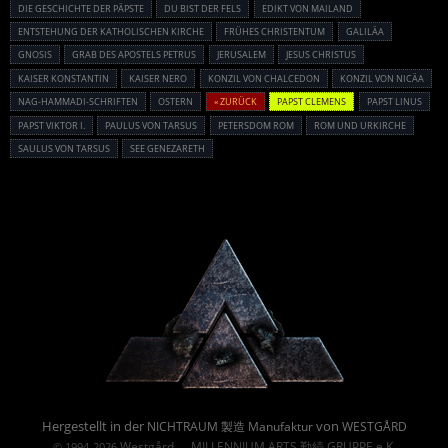
DIE GESCHICHTE DER PÄPSTE
DU BIST DER FELS
EDIKT VON MAILAND
ENTSTEHUNG DER KATHOLISCHEN KIRCHE
FRÜHES CHRISTENTUM
GALILÄA
GNOSIS
GRAB DES APOSTELS PETRUS
JERUSALEM
JESUS CHRISTUS
KAISER KONSTANTIN
KAISER NERO
KONZIL VON CHALCEDON
KONZIL VON NICÄA
NAG-HAMMADI-SCHRIFTEN
OSTERN
« ZURÜCK
PAPST CLEMENS
PAPST LINUS
PAPST VIKTOR I.
PAULUS VON TARSUS
PETERSDOM ROM
ROM UND URKIRCHE
SAULUS VON TARSUS
SEE GENEZARETH
Powered By :
Hergestellt in der
von
NICHTRAUM 製造 Manufaktur
WESTGÅRD
Westgård
MILLENNIUM ARTS 勤続 GRUPPE e.K.
© 1994-2026
→