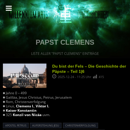
PAPST CLEMENS
LISTE ALLER "PAPST CLEMENS" EINTRÄGE
Du bist der Fels – Die Geschichte der
Päpste – Teil 1|6
2025-12-24 - 11:25 Uhr
415
■ Jahre 0 – 499
■ Galiläa, Jesus Christus, Petrus, Jerusalem
■ Rom, Christenverfolgung
■ Linus,
Clemens I.
,
Viktor I.
■
Kaiser Konstantin
■ 325
Konzil von Nicäa
uvm.
APOSTEL PETRUS
AUFERSTEHUNG JESU
CHRISTENVERFOLGUNG