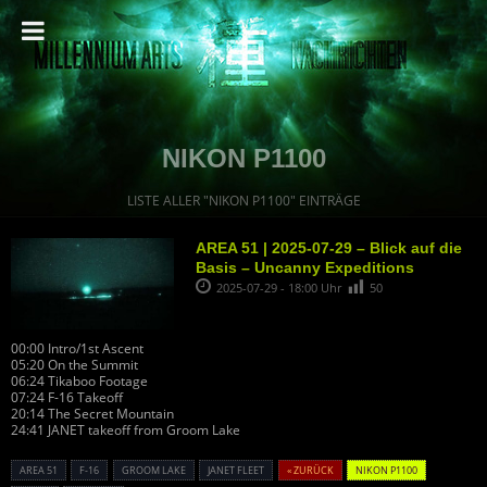
NIKON P1100
LISTE ALLER "NIKON P1100" EINTRÄGE
AREA 51 | 2025-07-29 – Blick auf die
Basis – Uncanny Expeditions
2025-07-29 - 18:00 Uhr
50
00:00 Intro/1st Ascent
05:20 On the Summit
06:24 Tikaboo Footage
07:24 F-16 Takeoff
20:14 The Secret Mountain
24:41 JANET takeoff from Groom Lake
AREA 51
F-16
GROOM LAKE
JANET FLEET
« ZURÜCK
NIKON P1100