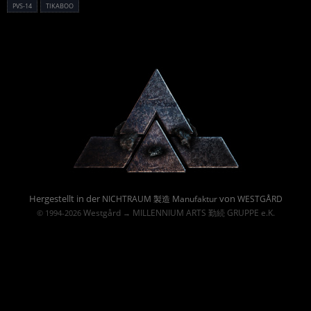
PVS-14
TIKABOO
Powered By :
Hergestellt in der
von
NICHTRAUM 製造 Manufaktur
WESTGÅRD
Westgård
MILLENNIUM ARTS 勤続 GRUPPE e.K.
© 1994-2026
→