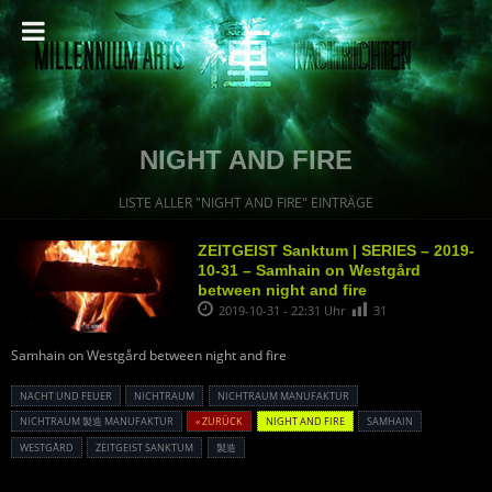
NIGHT AND FIRE
LISTE ALLER "NIGHT AND FIRE" EINTRÄGE
ZEITGEIST Sanktum | SERIES – 2019-
10-31 – Samhain on Westgård
between night and fire
2019-10-31 - 22:31 Uhr
31
Samhain on Westgård between night and fire
NACHT UND FEUER
NICHTRAUM
NICHTRAUM MANUFAKTUR
NICHTRAUM 製造 MANUFAKTUR
« ZURÜCK
NIGHT AND FIRE
SAMHAIN
WESTGÅRD
ZEITGEIST SANKTUM
製造