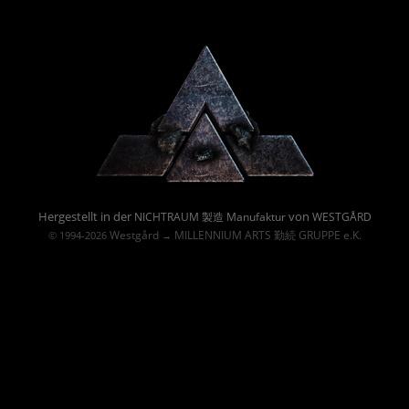
Powered By :
Hergestellt in der
von
NICHTRAUM 製造 Manufaktur
WESTGÅRD
Westgård
MILLENNIUM ARTS 勤続 GRUPPE e.K.
© 1994-2026
→