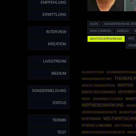
EMPFEHLUNG
ERMITTLUNG
ALIEN
AUSSERIRDISCHE ZIVIL
KING CHARLES
KOBOLD
INTERVIEW
NAHTOD-ERFAHRUNG
NTE
KREATION
VIS
LIVESTREAM
SCHWARZER KANA
ALLMÄCHTIGEN
MEDIUM
THOMAS 
PARANORMALER ORT
IMPFTOD
HEALTH ORGANIZATION
SONDERMELDUNG
ERICH VON DÄNIKEN
MYSTERY
MANIP
NASA
JOHANNES CLASEN
STATUS
IMPFNEBENWIRKUNG
GEOPO
VERFASSUNGSSCHUTZ
BIOWAFFE
WELTWIRTSCHA
HOFFMANN
TERMIN
OTIENO LUMUMBA
GÖTTINGEN
TEST
INFEKTIONSSCHUTZGESETZ
IMPF