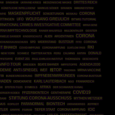
DRITTES REICH
LAW
SINSHEIM
UKRAINE-KRIEG
MEDIZINISCHE MASKE
KÜNSTLICHE INTELLIGENZ
MARKUS SÖDER
SPANIEN
IMMUNSYSTEM
MASKENPFLICHT
CORONA
SOWJETUNION
APIE
MOSKAU
WOLFGANG GREULICH
UFO
ÖTTINGEN
BITWIG TUTORIAL
ERNATIONAL CRIMES INVESTIGATIVE COMMITTEE
MRNA GENE
RNA IMPFTECHNOLOGIE
RAINER MAUSFELD
MULDENTALER
GEISTER
CORONA
ALIEN
ARGENTINIEN
ANIELE GANSER
KINDERSCHUTZ
BUSTOUR
SPD
WIDERSTAND
CORONA-
UCHUNGSAUSSCHUSS
FFP2
RKI
T BHAKDI
COVID-IMPFUNG
CORONAIMPFUNG
DJATLOW PASS
DONALD
NEW YORK
SCHWEIZ
TWITTER AKTEN
PERU
CALMING
ANTIFA
EVENT 201
MPFSTOFFE
PAUL-EHRLICH INSTITUT
THÜRINGEN
GESCHICHTE
INFO TOUR
AGENDA 2030
BEATE BAHNER
DRESDEN
IMPFSTOFFE
DEMIE
種TOP
ANTI-SPIEGEL
WEF
MRNA VACCINE
TANZANIA
IMPFNEBENWIRKUNGEN
FBI
BUNDESREGIERUNG
CORONA BUSTOUR
HADEN
KARL LAUTERBACH
DEMOKRATIE
FRANKREICH
NGO
AFRIKA
AK
EPSTEIN FILES
SYMBOLS
DER SCHWARZE KANAL
COVID19
PFIZERBIONTECH
GENTHERAPIE
BERGER KODEX
STIFTUNG CORONA-AUSSCHUSS
MYTHEN METZGER
5A96
BIONTECH
PARANORMAL
MUS
KOPILOT
UKRAINEKRIEG
JEFFREY
ICIC
ITLER
TIEFER STAAT
CORONA IMPFUNG
GRIPPE
PSIRAM