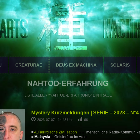
U
CREATURAE
DEUS EX MACHINA
SOLARIS
NAHTOD-ERFAHRUNG
LISTE ALLER "NAHTOD-ERFAHRUNG" EINTRÄGE
Mystery Kurzmeldungen | SERIE – 2023 – N°4
2023-07-07 - 14:48 Uhr
66
■
Außerirdische Zivilisation
←→ menschliche Radio-Kommunika
■
Malaysia
– Geisterfrau im Auto