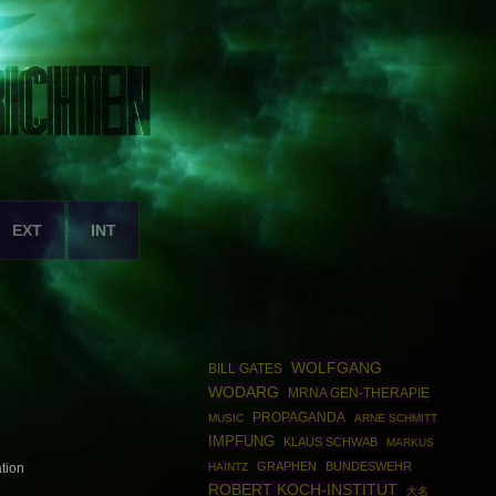
EXT
INT
WOLFGANG
BILL GATES
WODARG
MRNA GEN-THERAPIE
PROPAGANDA
MUSIC
ARNE SCHMITT
IMPFUNG
KLAUS SCHWAB
MARKUS
GRAPHEN
BUNDESWEHR
HAINTZ
tion
ROBERT KOCH-INSTITUT
大名