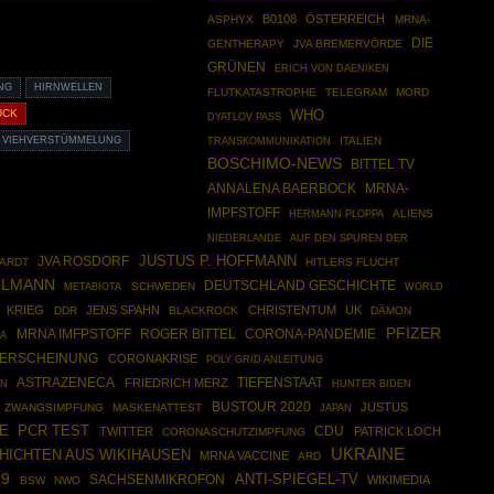
B0108
ÖSTERREICH
ASPHYX
MRNA-
DIE
GENTHERAPY
JVA BREMERVÖRDE
GRÜNEN
ERICH VON DAENIKEN
NG
HIRNWELLEN
FLUTKATASTROPHE
TELEGRAM
MORD
WHO
ÜCK
DYATLOV PASS
VIEHVERSTÜMMELUNG
ITALIEN
TRANSKOMMUNIKATION
BOSCHIMO-NEWS
BITTEL TV
ANNALENA BAERBOCK
MRNA-
IMPFSTOFF
HERMANN PLOPPA
ALIENS
NIEDERLANDE
AUF DEN SPUREN DER
JUSTUS P. HOFFMANN
JVA ROSDORF
ARDT
HITLERS FLUCHT
HLMANN
DEUTSCHLAND GESCHICHTE
SCHWEDEN
WORLD
METABIOTA
KRIEG
JENS SPAHN
CHRISTENTUM
UK
DDR
BLACKROCK
DÄMON
PFIZER
MRNA IMFPSTOFF
ROGER BITTEL
CORONA-PANDEMIE
MA
RERSCHEINUNG
CORONAKRISE
POLY GRID ANLEITUNG
ASTRAZENECA
FRIEDRICH MERZ
TIEFENSTAAT
ON
HUNTER BIDEN
BUSTOUR 2020
JUSTUS
ZWANGSIMPFUNG
MASKENATTEST
JAPAN
E
PCR TEST
CDU
TWITTER
PATRICK LOCH
CORONASCHUTZIMPFUNG
UKRAINE
HICHTEN AUS WIKIHAUSEN
MRNA VACCINE
ARD
19
ANTI-SPIEGEL-TV
SACHSENMIKROFON
WIKIMEDIA
BSW
NWO