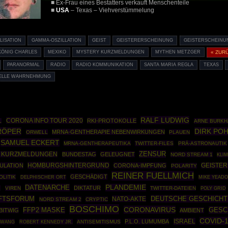
■ Ex-Frau eines Bestatters verkauft Menschenteile
■
USA
– Texas – Viehverstümmelung
ISATION
GAMMA-OSZILLATION
GEIST
GEISTERERSCHEINUNG
GEISTERSCHEINU
KÖNIG CHARLES
MEXIKO
MYSTERY KURZMELDUNGEN
MYTHEN METZGER
« ZUR
PARANORMAL
RADIO
RADIO KOMMUNIKATION
SANTA MARIA REGLA
TEXAS
UELLE WAHRNEHMUNG
RALF LUDWIG
CORONA INFO TOUR 2020
RKI-PROTOKOLLE
L
ARNE BURKH
RÖPER
DIRK PO
MRNA-GENTHERAPIE NEBENWIRKUNGEN
ORWELL
PLAUEN
SAMUEL ECKERT
MRNA-GENTHERAPEUTIKA
TWITTER-FILES
PRÄ-ASTRONAUTIK
ZENSUR
 KURZMELDUNGEN
BUNDESTAG
GELEUGNET
NORD STREAM 1
KLI
HOMBURGSHINTERGRUND
ULATION
CORONA-IMPFUNG
GEISTE
POLARITY
REINER FUELLMICH
GESCHÄDIGT
LITIK
DELPHISCHER ORT
MIKE YEAD
DATENARCHE
PLANDEMIE
DIKTATUR
N
VIREN
TWITTER-DATEIEN
POLY GRID
DEUTSCHE GESCHICHT
FTSFORUM
NATO-AKTE
NORD STREAM 2
CRYPTIC
BOSCHIMO
CORONAVIRUS
GESC
FFP2 MASKE
BITWIG
AMBIENT
COVID-
ISRAEL
P.L.O. LUMUMBA
ZWANG
ROBERT KENNEDY JR.
ANTISEMITISMUS