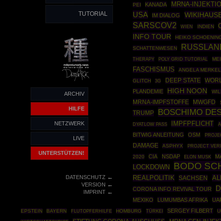
MRNA-INJEKTI
KANADA
PEI
TUTORIAL
USA
WIKIHAUS
IM DIALOG
SARSCOV2
INDIEN
WIEN
INFO TOUR
HEIKO SCHOENIN
RUSSLAN
SCHATTENWESEN
THERAPY
POLY GRID TUTORIAL
ME
FASCHISMUS
ANGELA MERKE
DEEP STATE
WORL
GLITCH
3G
HIGH NOON
PLANDEMIE
WIL
ARCHIV
MRNA-IMPFSTOFFE
MWGFD
HILFE
BOSCHIMO DES
TRUMP
IMPFPFLICHT
NETZWERK
A
DYATLOW PASS
BITWIG ANLEITUNG
OSM
PROJE
LIVE
DAMAGE
ASPHYX
PROJECT VER
UNTERSTÜTZEN!
CIA
NSDAP
M
2020
ELON MUSK
BODO SC
LOCKDOWN
←
DATENSCHUTZ
REALPOLITIK
AL
SACHSEN
←
VERSION
D
CORONA INFO REVIVAL TOUR
←
IMPRINT
MEXIKO
LUMUMBAS AFRIKA
UA
SERGEY FILBERT
EPSTEIN
BAYERN
HOMBURG
TÜRKEI
U
FLUTOPFERHILFE