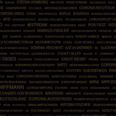
ON
STEFAN HOMBURG
RKI-FILES
NORD STREAM
RUSSIA
ICIC.
DER MENSCH
EN
CORONA INFOTOUR
GRAPHENOXID
NATIONALSOZIALISMUS
VCV RACK
CORONA VIRUS
CHINA
BERLIN
MODERNA
TWITTERFILES
MODRNA-GENTHER
AFD
LANDGERICHT G
G
SHADOW PEOPLE
MICHAEL BALLWEG
RKI-DOKUMENTE
D
種STREAM
PCR-TEST
INT
SKEPTIKER
DEMONSTRATIONEN
DEMO
DIVI
MARKUS FIEDLER
M
INUNGSFREIHEIT
GENOZID
IMPFGESCHÄDIGTE
PROZESS
ZDF
ROBERT HABECK
L
HORROR
KLIMAWANDEL
EUROPÄISCHE UNION
種DEUS
D
D ECONOMIC FORUM
WLADIMIR PUTIN
OLAF SCHOLZ
COSMO
NATO UNTERS
DOMINIK REICHERT
SUCHARI
KATJA WÖRMER
EU
HELM DOMKE-SCHULZ
COUNTY BLUFF
SERIE
TWITTER FILES
QUERDENKEN 711
KI
COMIRNATY
WUHAN
 TAGES
GREAT RESET
FELIKS
COVID-19-IMPFUNG
COVID19-I
INTERVIEW
NATO
CORONA
AFRIKANISCHER KONTINENT
HRWEILER
MEDIENMANIPULATION
PAN
ÄGYPTEN
QUERDENKEN
CT DARKKNIGHT
IMPFTOT
MICHAEL KRETSCHMER
CHRISTIAN DROSTEN
HEIKO SCHÖNING
TANSANIA
MARS
ALICE WEIDEL
ITAS
IMPFSC
MRNA
ARTIN BRAUKMANN
SACHSEN-MIKROFON
CHRISTOF MISERÉ
HIFFMANN
COVID19-IMPFUNG
ESOTERIC
PUTIN
ERSCHEINUNG
LE
KREBS
WIKIPEDIA
EXANDER VON BISMARCK
NATO AKTE
EDGAR SIEMUND
NÜRN
EUTSCHLAND
CORONA-AUSSCHUSS
ROBERT-KOCH INSTITUT
X7Q
ANTONIA FISCHER
P
MRNA-IMPFSCHADEN
TRANSHUMANIS
SPUK
FLUTHILFE
ADOLF H
POLTERGEIST
GEIST
KRAINE-KONFLIKT
POLIZEIGEWALT
MÜNCHEN
2G