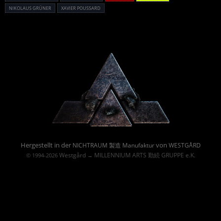
NIKOLAUS GRÜNER
XAVIER POUSSARD
Powered By :
Hergestellt in der
von
NICHTRAUM 製造 Manufaktur
WESTGÅRD
Westgård
MILLENNIUM ARTS 勤続 GRUPPE e.K.
© 1994-2026
→