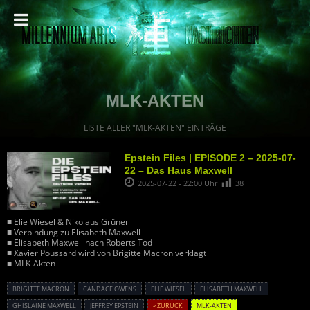
MLK-AKTEN
LISTE ALLER "MLK-AKTEN" EINTRÄGE
Epstein Files | EPISODE 2 – 2025-07-
22 – Das Haus Maxwell
2025-07-22 - 22:00 Uhr
38
■ Elie Wiesel & Nikolaus Grüner
■ Verbindung zu Elisabeth Maxwell
■ Elisabeth Maxwell nach Roberts Tod
■ Xavier Poussard wird von Brigitte Macron verklagt
■ MLK-Akten
BRIGITTE MACRON
CANDACE OWENS
ELIE WIESEL
ELISABETH MAXWELL
GHISLAINE MAXWELL
JEFFREY EPSTEIN
« ZURÜCK
MLK-AKTEN