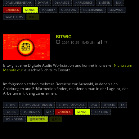
DAVE LINNENBANK
DYNAM
DYNAMICS
HARMONICS
LIMITER
MIX
« ZURÜCK
MIXING
POLARITY
SIDECHAIN
SIDECHAINING
SUMMING
WAVEFORMS
種TOP
BITWIG
2024-10-29 - 9:40 Uhr
47
Bitwig ist eine Digitale Audio Workstation und kommt in unserer
Nichtraum
Manufaktur
ausschließlich zum Einsatz.
Im folgenden stehen mehrere Bereiche zur Auswahl, in denen sich
Anleitungen und Erklärmedien finden, mit denen man in der Lage ist, das
Arbeiten mit Klang zu erlernen.
BITWIG
BITWIG ANLEITUNGEN
BITWIG TUTORIALS
DAW
EFFEKTE
FX
FX GRID
HARMONICS
MIX
« ZURÜCK
MIXING
POLY GRID
SOUNDESGN
種PERFORM
種TOP