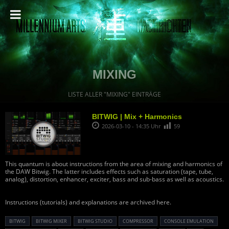
MIXING
LISTE ALLER "MIXING" EINTRÄGE
BITWIG | Mix + Harmonics
2026-03-10 - 14:35 Uhr
59
This quantum is about instructions from the area of ​​mixing and harmonics of
the DAW Bitwig. The latter includes effects such as saturation (tape, tube,
analog), distortion, enhancer, exciter, bass and sub-bass as well as acoustics.
Instructions (tutorials) and explanations are archived here.
BITWIG
BITWIG MIXER
BITWIG STUDIO
COMPRESSOR
CONSOLE EMULATION