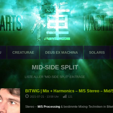
U
CREATURAE
DEUS EX MACHINA
SOLARIS
MID-SIDE SPLIT
LISTE ALLER "MID-SIDE SPLIT" EINTRÄGE
BITWIG | Mix + Harmonics – M/S Stereo – Mid/
2021-07-21 - 13:58 Uhr
121
Stereo –
M/S Processing
& bestimmte Mixing-Techniken in Bitw