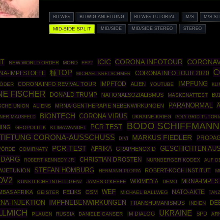
BITWIG
BITWIG ANLEITUNG
BITWIG TUTORIAL
M/S
M/S S
MID-SIDE SPLIT
MID/SIDE
MID/SIDE STEREO
STEREO
ICIC
CORONA INFOTOUR
CORONAV
HT
NEW WORLD ORDER
MORD
FFP2
C
種TOP
NA-IMPFSTOFFE
CORONA INFO TOUR 2020
MICHAEL KRETSCHMER
IMPFTOD
IMPFUNG
CORONA INFO REVIVAL TOUR
ALIEN
SÖDER
YOUTUBE
KLI
NE FISCHER
DONALD TRUMP
NATIONALSOZIALISMUS
B0
MASKENATTEST
PARANORMAL
MRNA-GENTHERAPIE NEBENWIRKUNGEN
SCHE UNION
ALIENS
BIONTECH
CORONA VIRUS
INER MAUSFELD
UKRAINE-KRIEG
POLY GRID TUTORI
BODO SCHIFFMANN
PCR TEST
NING
GEOPOLITIK
KLIMAWANDEL
TIFTUNG CORONA-AUSSCHUSS
MARKUS FIEDLER
PROPA
DIVI
PCR-TEST
GESCHICHTEN AUS
AFRIKA
GRAPHENOXID
VÖRDE
COMIRNATY
ODARG
CHRISTIAN DROSTEN
ROBERT KENNEDY JR.
NÜRNBERGER KODEX
AUF D
STEFAN HOMBURG
WJETUNION
ROBERT-KOCH INSTITUT
HERMANN PLOPPA
M
OV2
WIKIMEDIA
MRNA-IMPFS
KÜNSTLICHE INTELLIGENZ
JAMES O'KEEFE
DEMO
WEF
NATO-AKTE
BAS AFRIKA
FELIKS
OSM
GEISTER
MICHAEL BALLWEG
TAN
NA-INJEKTION
IMPFNEBENWIRKUNGEN
DE
TRANSHUMANISMUS
INDIEN
LLMICH
UKRAINE
IM DIALOG
SPD
PLAUEN
RUSSIA
DANIELE GANSER
AR