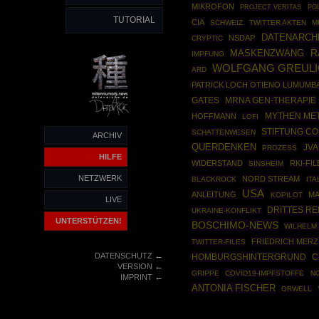
MIKROFON
PO
PROJECT VERITAS
TUTORIAL
CIA
SCHWEIZ
TWITTER AKTEN
M
DATENARCH
NSDAP
CRYPTIC
R
MASKENZWANG
IMPFUNG
WOLFGANG GREUL
ARD
PATRICK LOCH OTIENO LUMUMB
MRNA GEN-THERAPIE
GATES
MYTHEN ME
HOFFMANN
LOFI
STIFTUNG C
SCHATTENWESEN
ARCHIV
QUERDENKEN
JV
PROZESS
HILFE
WIDERSTAND
RKI-FIL
SINSHEIM
NETZWERK
NORD STREAM
BLACKROCK
ITA
USA
ANLEITUNG
MA
KOPILOT
LIVE
DRITTES RE
UKRAINE-KONFLIKT
UNTERSTÜTZEN!
BOSCHIMO-NEWS
WILHELM
FRIEDRICH MERZ
TWITTER-FILES
←
DATENSCHUTZ
HOMBURGSHINTERGRUND
C
←
VERSION
GRIPPE
COVID19-IMPFSTOFFE
N
←
IMPRINT
ANTONIA FISCHER
ORWELL