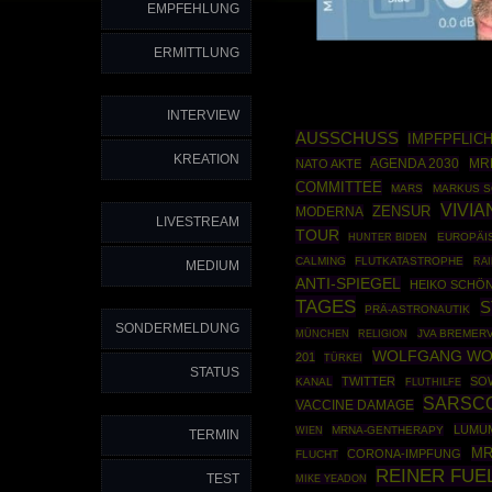
EMPFEHLUNG
ERMITTLUNG
INTERVIEW
AUSSCHUSS
IMPFPFLIC
KREATION
AGENDA 2030
MR
NATO AKTE
COMMITTEE
MARS
MARKUS 
VIVIA
ZENSUR
MODERNA
LIVESTREAM
TOUR
EUROPÄI
HUNTER BIDEN
CALMING
FLUTKATASTROPHE
RA
MEDIUM
ANTI-SPIEGEL
HEIKO SCHÖ
TAGES
S
PRÄ-ASTRONAUTIK
SONDERMELDUNG
MÜNCHEN
JVA BREMER
RELIGION
WOLFGANG W
201
TÜRKEI
STATUS
TWITTER
SO
KANAL
FLUTHILFE
SARSC
VACCINE DAMAGE
LUMUM
MRNA-GENTHERAPY
WIEN
TERMIN
MR
CORONA-IMPFUNG
FLUCHT
REINER FUE
TEST
MIKE YEADON