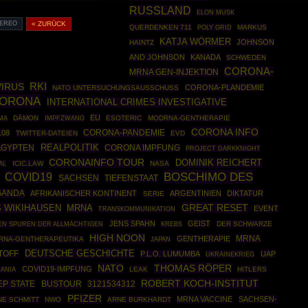
RUSSLAND
ELON MUSK
TEREO
« ZURÜCK
QUERDENKEN 711
POLY GRID
MARKUS
KATJA WÖRMER
JOHNSON
HAINTZ
AND JOHNSON
KANADA
SCHWEDEN
CORONA-
MRNA GEN-INJEKTION
IRUS
RKI
CORONA-PLANDEMIE
NATO UNTERSUCHUNGSAUSSCHUSS
ORONA
INTERNATIONAL CRIMES INVESTIGATIVE
EU
DÄMON
IMPFZWANG
ESOTERIC
MODRNA-GENTHERAPIE
MA
CORONA INFO
CORONA-PANDEMIE
108
TWITTER-DATEIEN
EVD
REALPOLITIK
ÄGYPTEN
CORONA IMPFUNG
PROJECT DARKKNIGHT
CORONAINFO TOUR
DOMINIK REICHERT
AL
ICIC.LAW
NASA
BOSCHIMO DES
COVID19
SACHSEN
TIEFENSTAAT
GANDA
AFRIKANISCHER KONTINENT
ARGENTINIEN
DIKTATUR
SERIE
GREAT RESET
 WIKIHAUSEN
MRNA
EVENT
TRANSKOMMUNIKATION
JENS SPAHN
GEIST
DER SCHWARZE
EN SPUREN DER ALLMÄCHTIGEN
KREBS
HIGH NOON
GENTHERAPIE
MRNA
RNA-GENTHERAPEUTIKA
JAPAN
DEUTSCHE GESCHICHTE
TOFF
P.L.O. LUMUMBA
UAP
UKRAINEKRIEG
NATO
THOMAS RÖPER
COVID19-IMPFUNG
LEAK
HITLERS
ZANIA
ROBERT KOCH-INSTITUT
EP STATE
BUSTOUR
3121534312
PFIZER
MRNA VACCINE
SACHSEN-
NE SCHMITT
NWO
ARNE BURKHARDT