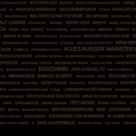
BUSTOUR 2020
LY GRID ANLEITUNG
MOSKAU
WORLD HEALTH ORGANIZATION
PSIRAM
ANNALENA BAERBOCK
SACHSENMIKROFON
WORLD ECO
USIC
3G
WUHAN
E
WELTWIRTSCHAFTSFORUM
DIE GRÜNEN
MULDENTALER
G
NIEDERLANDE
ALF LUDWIG
TIEFER STAAT
MWGFD
GESCHICHTE
SPANIEN
HEIKO SCHOENI
ICH
KRIEG
MEXIKO
AMBIENT
GEIMPFT
B
NGO
ALICE WEIDEL
COVID-IMPFUNG
P
MRNA IMPFTECHNOLOGIE
A
MARTIN SCHWAB
TWITTER FILES
DJATLOW PASS
MRNA IM
ZWANGSIMPFUNG
ANTISEMITISMUS
X7Q5A96
PAUL-EHRLICH INSTITUT
ALLES AUSSER MAINSTRE
TZGER
SYMBOLS
JOHANNES CLASEN
ORONA-AUSCHUSS
MYS
JEFFREY EPSTEIN
SCHWARZER KANAL
FLUTOPFERHILFE
A ROSDORF
CHRISTENT
MRNA GENE THERAPY
MEDIZINISCHE MASKE
DYATLOW PASS
BOSCHIMO
ANTI-SPIEGEL-TV
ES
ANGELA MERKEL
PARANORMALER ORT
WIKIHAUSEN
SAMUEL ECKERT
SUCHARIT B
LIEN
IMPFSTOFFE
PERU
ADOLF HITLER
NIPULATION
RKI-PROTOKOLLE
GEISTE
SKEPTIKER
METABIOTA
ICH
LANDGERICHT GÖTTINGEN
CORONASCHUTZIMPFUNG
COSMO
HOMBURG
A
DEUTSCHLAND GESCHICHTE
MRNA-TECHNOLOGIE
 DOMKE-SCHULZ
MEINUNGS
FFP2 MASKE
CORONAKRISE
BITWIG TUTORIAL
VIREN
EDGAR SIEMUND
IMP
IMPFNEBENWIRKUNG
WHO
DU
LOCKDOWN
種DEUS
SHADOW PEOPLE
D
ALEXANDER VON BISMARCK
WLADIMIR PUTI
GESCHÄDIGT
ORD STREAM 2
KARL LAUTERBACH
WIRTSCHAFTSKRISE
KI
ANTHONY FAUCI
VCV RACK
TWITTE