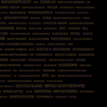
MASKENPFLICHT
COVID-19
ERICH VON DÄNIKEN
UK
DDR
NOMIC FORUM
HITLER
IMPFGESCHÄDIGTE
THÜRINGEN
NORD STREAM 1
PFIZERBIONTECH
DEMOKRATIE
LITCH
DAGMAR SCHÖN
COVID-19-
MRNA IMFPSTOFF
CHINA
NG
BAYERN
MEDIENMANIPULATION
VIRUS
ITWIG
CHRISTOF MISERÉ
IMMUNSYSTEM
BUNDESREGIERUNG
INTERVIEW
ANDEMIE
UFO
BERLIN
GRAPHEN
BILL
NEW YORK
BIOWAFFEN
PFUNG
ISRAEL
AUSTRALIEN
JUSTUS
RKI-DOKUMENTE
ERSCHEINUNG
AM
FASCHISMUS
BEATE BAHNER
KLAUS SCHWAB
POLIZEIGEWALT
TERY KURZMELDUNGEN
OLAF SCHOLZ
ZDF
ASPHYX
JUSTUS P. HOFFMANN
ASTRAZENECA
UM
ROBERT HABECK
BSW
MRNA-IMPFSCHADEN
FBI
FRANKREICH
SERGEY FILBERT
BUNDESTAG
HAKDI
GELEUGNET
POLTERGEIST
BITWIG
ÜBERSTERBLICHKEIT
PLANDEMIE
RERSCHEINUNG
TELEGRAM
DRESDEN
KINDERSCHUTZ
TANSANIA
HRWEILER
PEI
CORONA BUSTOUR 2020
DELPHISCHER ORT
AFD
FREIHEIT
CORONAIMPFUNG
INFEKTIONSSCHUTZGESETZ
2G
NDR
FTOT
DEMONSTRATIONEN
GENOZID
DYATLOV PASS
MRNA-GENTHERAPIE
DEUTSCHLAND
ER MENSCH
WIKIPEDIA
IMPFSCHADEN
N
ROGER BITTEL
SPUK
GÖTTINGEN
DEMONSTRATION
ÖSTERREICH
RFILES
POLARITY
PUTIN