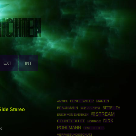
EXT
INT
BUNDESWEHR
MARTIN
ANTIFA
BITTEL TV
BRAUKMANN
大名 ASPHYX
Side Stereo
種STREAM
ERICH VON DAENIKEN
DIRK
COUNTY BLUFF
HORROR
POHLMANN
EPSTEIN FILES
ig
VERFASSUNGSSCHUTZ