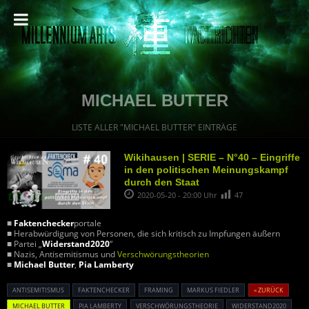
MICHAEL BUTTER
LISTE ALLER "MICHAEL BUTTER" EINTRÄGE
Wikihausen | SERIE – N°40 – Eingriffe
in den politischen Meinungskampf
durch den Staat
2020-05-20 - 20:00 Uhr
47
■
Faktenchecker
portale
■ Herabwürdigung von Personen, die sich kritisch zu Impfungen äußern
■ Partei „
Widerstand2020
“
■ Nazis, Antisemitismus und
Verschwörungstheorien
■
Michael Butter
,
Pia Lamberty
ANTISEMITISMUS
FAKTENCHECKER
FRAMING
MARKUS FIEDLER
« ZURÜCK
MICHAEL BUTTER
PIA LAMBERTY
VERSCHWÖRUNGSTHEORIE
WIDERSTAND2020