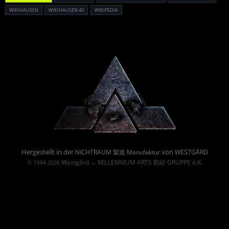
WIKIHAUSEN
WIKIHAUSEN 40
WIKIPEDIA
Powered By :
Hergestellt in der
von
NICHTRAUM 製造 Manufaktur
WESTGÅRD
Westgård
MILLENNIUM ARTS 勤続 GRUPPE e.K.
© 1994-2026
→