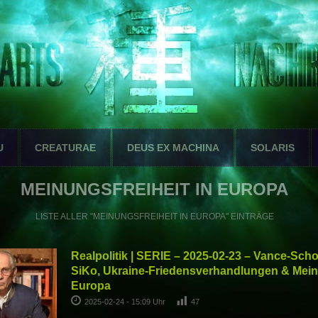
U
CREATURAE
DEUS EX MACHINA
SOLARIS
MEINUNGSFREIHEIT IN EUROPA
LISTE ALLER "MEINUNGSFREIHEIT IN EUROPA" EINTRÄGE
Realpolitik | SERIE – 2025-02-23 – Vance-Sc
SiKo, Ukraine-Friedensverhandlungen & Meinu
Europa
2025-02-24 - 15:09 Uhr
47