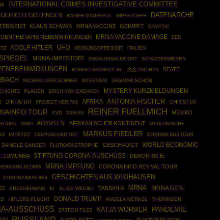
INTERNATIONAL CRIMES INVESTIGATIVE COMMITTEE
IM
DATENARCHE
GERICHT GÖTTINGEN
RAINER MAUSFELD
IMPFSTOFFE
TERGEIST
KLAUS SCHWAB
MRNA VACCINE
GEIMPFT
CRYPTIC
-GENTHERAPIE NEBENWIRKUNGEN
MRNA VACCINE DAMAGE
DER
UFO
ADOLF HITLER
TZ
MEINUNGSFREIHEIT
ITALIEN
-SPIEGEL
MRNA-IMPFSTOFF
SCHATTENWESEN
PARANORMALER ORT
PFNEBENWIRKUNGEN
BEATE
ROBERT KENNEDY JR.
大名 ASPHYX
RBACH
DAGMAR SCHÖN
MICHAEL KRETSCHMER
INTERVIEW
MYSTERY KURZMELDUNGEN
CHICHTE
PLAUEN
ERICH VON DAENIKEN
ANTONIA FISCHER
AFRIKA
DIKTATUR
CHRISTOF
S
PROJECT VERITAS
REINER FUELLMICH
NAINFO TOUR
MEXIKO
EVD
WUHAN
ÄGYPTEN
AFRIKANISCHER KONTINENT
NWO
MEDIZINISCHE
HTIGEN
MARKUS FIEDLER
SS
IMPFTOT
CORONA BUSTOUR
DELPHISCHER ORT
WORLD ECONOMIC
GESCHÄDIGT
DANIELE GANSER
FLUTKATASTROPHE
STIFTUNG CORONA-AUSCHUSS
O. LUMUMBA
DEMOKRATIE
MRNA IMPFUNG
CORONA INFO REVIVAL TOUR
HERMANN PLOPPA
GESCHICHTEN AUS WIKIHAUSEN
CORONAIMPFUNG
MRNA
MRNA GEN-
01
TANSANIA
ERSCHEINUNG
KI
ALICE WEIDEL
DONALD TRUMP
ID
HITLERS FLUCHT
ANGELA MERKEL
THÜRINGEN
A-AUSSCHUSS
PANDEMIE
KATJA WÖRMER
EPSTEIN FILES
RUSSLAND