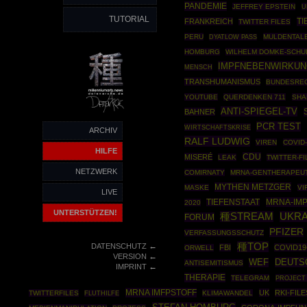
PANDEMIE
JEFFREY EPSTEIN
U
TUTORIAL
TI
FRANKREICH
TWITTER FILES
PERU
MULDENTAL
DYATLOW PASS
HOMBURG
WILHELM DOMKE-SCHU
IMPFNEBENWIRKU
MENSCH
TRANSHUMANISMUS
BUNDESRE
YOUTUBE
QUERDENKEN 711
SHA
ANTI-SPIEGEL-TV
BAHNER
PCR TEST
WIRTSCHAFTSKRISE
ARCHIV
RALF LUDWIG
VIREN
COVID
HILFE
CDU
MISERÉ
LEAK
TWITTER-FI
NETZWERK
COMIRNATY
MRNA-GENTHERAPEU
MYTHEN METZGER
MASKE
VI
LIVE
MRNA-IM
TIEFENSTAAT
2020
UNTERSTÜTZEN!
種STREAM
UKRA
FORUM
PFIZER
VERFASSUNGSSCHUTZ
←
種TOP
DATENSCHUTZ
FBI
COVID19
ORWELL
←
VERSION
DEUTS
WEF
ANTISEMITISMUS
←
IMPRINT
THERAPIE
TELEGRAM
PROJECT
MRNA IMFPSTOFF
UK
RKI-FILE
TWITTERFILES
KLIMAWANDEL
FLUTHILFE