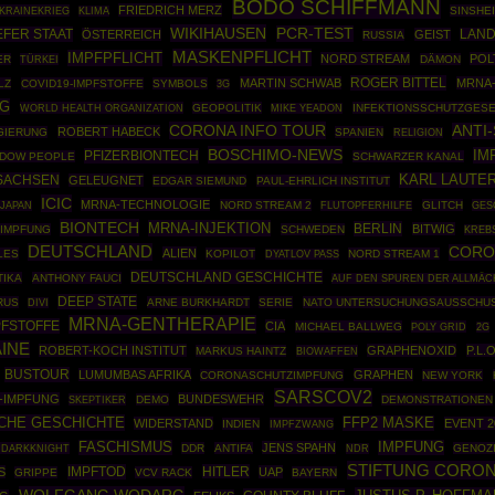
BODO SCHIFFMANN
FRIEDRICH MERZ
KRAINEKRIEG
SINSHE
KLIMA
WIKIHAUSEN
PCR-TEST
EFER STAAT
ÖSTERREICH
GEIST
LAND
RUSSIA
MASKENPFLICHT
IMPFPFLICHT
NORD STREAM
POL
ER
TÜRKEI
DÄMON
ROGER BITTEL
MARTIN SCHWAB
MRNA
LZ
COVID19-IMPFSTOFFE
SYMBOLS
3G
NG
WORLD HEALTH ORGANIZATION
GEOPOLITIK
INFEKTIONSSCHUTZGESE
MIKE YEADON
CORONA INFO TOUR
ANTI
ROBERT HABECK
GIERUNG
SPANIEN
RELIGION
BOSCHIMO-NEWS
IM
PFIZERBIONTECH
DOW PEOPLE
SCHWARZER KANAL
SACHSEN
KARL LAUTE
GELEUGNET
EDGAR SIEMUND
PAUL-EHRLICH INSTITUT
ICIC
MRNA-TECHNOLOGIE
NORD STREAM 2
GLITCH
GES
JAPAN
FLUTOPFERHILFE
BIONTECH
MRNA-INJEKTION
BERLIN
BITWIG
-IMPFUNG
SCHWEDEN
KREB
DEUTSCHLAND
CORO
ALIEN
LES
KOPILOT
NORD STREAM 1
DYATLOV PASS
DEUTSCHLAND GESCHICHTE
TIKA
ANTHONY FAUCI
AUF DEN SPUREN DER ALLMÄC
DEEP STATE
RUS
ARNE BURKHARDT
SERIE
NATO UNTERSUCHUNGSAUSSCHU
DIVI
MRNA-GENTHERAPIE
PFSTOFFE
CIA
MICHAEL BALLWEG
POLY GRID
2G
INE
ROBERT-KOCH INSTITUT
GRAPHENOXID
P.L.
MARKUS HAINTZ
BIOWAFFEN
BUSTOUR
LUMUMBAS AFRIKA
GRAPHEN
CORONASCHUTZIMPFUNG
NEW YORK
SARSCOV2
-IMPFUNG
BUNDESWEHR
SKEPTIKER
DEMO
DEMONSTRATIONEN
CHE GESCHICHTE
FFP2 MASKE
WIDERSTAND
EVENT 2
INDIEN
IMPFZWANG
FASCHISMUS
IMPFUNG
JENS SPAHN
 DARKKNIGHT
DDR
ANTIFA
GENOZ
NDR
STIFTUNG CORON
IMPFTOD
HITLER
S
UAP
GRIPPE
VCV RACK
BAYERN