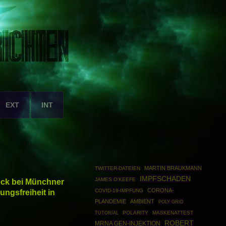
EXT
INT
MARTIN BRAUKMANN
TWITTER-DATEIEN
IMPFSCHADEN
JAMES O'KEEFE
hock bei Münchner
CORONA-
ngsfreiheit in
COVID-19-IMPFUNG
PLANDEMIE
AMBIENT
POLY GRID
TUTORIAL
POLARITY
MASKENATTEST
ROBERT
MRNA GEN-INJEKTION