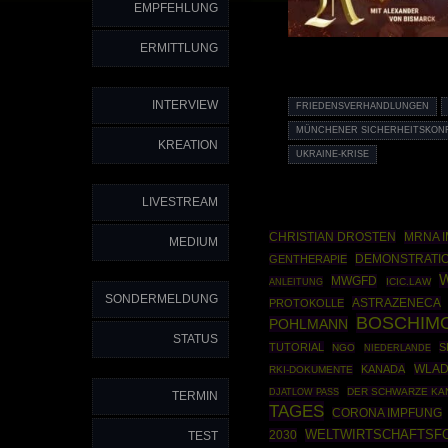
EMPFEHLUNG
ERMITTLUNG
INTERVIEW
FRIEDENSVERHANDLUNGEN
MÜNCHENER SICHERHEITSKON
KREATION
UKRAINE-KRISE
LIVESTREAM
CHRISTIAN DROSTEN
MRNA 
MEDIUM
DEMONSTRATI
GENTHERAPIE
MWGFD
ANLEITUNG
ICIC.LAW
SONDERMELDUNG
ASTRAZENECA
PROTOKOLLE
BOSCHIM
POHLMANN
STATUS
TUTORIAL
S
NGO
NIEDERLANDE
WLAD
KANADA
RKI-DOKUMENTE
DER SCHWARZE KA
DJATLOW PASS
TERMIN
TAGES
CORONA IMPFUNG
2030
WELTWIRTSCHAFTSF
TEST