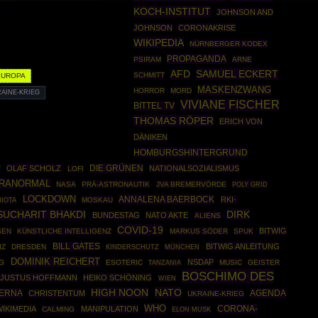
KOCH-INSTITUT
JOHNSON AND
JOHNSON
CORONAKRISE
WIKIPEDIA
NÜRNBERGER KODEX
PROPAGANDA
PSIRAM
ARNE
SAMUEL ECKERT
AFD
SCHMITT
EUROPA
MASKENZWANG
HORROR
MORD
AINE-KRIEG
VIVIANE FISCHER
BITTEL TV
THOMAS RÖPER
ERICH VON
DÄNIKEN
HOMBURGSHINTERGRUND
DIE GRÜNEN
OLAF SCHOLZ
NATIONALSOZIALISMUS
Y
LOFI
RANORMAL
NASA
PRÄ-ASTRONAUTIK
JVA BREMERVÖRDE
POLY GRID
LOCKDOWN
ANNALENA BAERBOCK
RKI-
MOSKAU
BIOTA
DIRK
SUCHARIT BHAKDI
BUNDESTAG
NATO AKTE
ALIENS
COVID-19
BITWIG
SEN
KÜNSTLICHE INTELLIGENZ
MARKUS SÖDER
SPUK
BILL GATES
BITWIG ANLEITUNG
IZ
DRESDEN
MÜNCHEN
KINDERSCHUTZ
DOMINIK REICHERT
NSDAP
G
ESOTERIC
MUSIC
GEISTER
TANZANIA
BOSCHIMO DES
JUSTUS HOFFMANN
HEIKO SCHÖNING
WIEN
NATO
HIGH NOON
ERNA
AGENDA
CHRISTENTUM
UKRAINE-KRIEG
WHO
CORONA-
WIKIMEDIA
MANIPULATION
CALMING
ELON MUSK