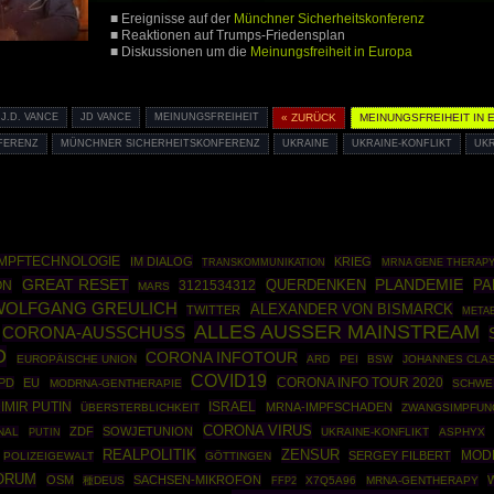
■ Ereignisse auf der
Münchner Sicherheitskonferenz
■ Reaktionen auf Trumps-Friedensplan
■ Diskussionen um die
Meinungsfreiheit in Europa
J.D. VANCE
JD VANCE
MEINUNGSFREIHEIT
« ZURÜCK
MEINUNGSFREIHEIT IN 
FERENZ
MÜNCHNER SICHERHEITSKONFERENZ
UKRAINE
UKRAINE-KONFLIKT
UKR
IMPFTECHNOLOGIE
IM DIALOG
KRIEG
MRNA GENE THERAP
TRANSKOMMUNIKATION
GREAT RESET
PLANDEMIE
PA
ON
3121534312
QUERDENKEN
MARS
WOLFGANG GREULICH
ALEXANDER VON BISMARCK
TWITTER
META
ALLES AUSSER MAINSTREAM
CORONA-AUSSCHUSS
O
CORONA INFOTOUR
EUROPÄISCHE UNION
ARD
PEI
BSW
JOHANNES CLA
COVID19
CORONA INFO TOUR 2020
PD
EU
MODRNA-GENTHERAPIE
SCHWE
IMIR PUTIN
ISRAEL
MRNA-IMPFSCHADEN
ÜBERSTERBLICHKEIT
ZWANGSIMPFUN
CORONA VIRUS
ZDF
SOWJETUNION
NAL
PUTIN
UKRAINE-KONFLIKT
ASPHYX
REALPOLITIK
ZENSUR
MOD
SERGEY FILBERT
POLIZEIGEWALT
GÖTTINGEN
ORUM
OSM
SACHSEN-MIKROFON
種DEUS
FFP2
X7Q5A96
MRNA-GENTHERAPY