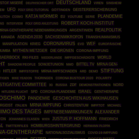
DEUTSCHLAND
ISTOF MISERÉ
VIREN
SINSHEIM
DELPHISCHER ORT
UFO
GEISTERERSCHEINUNG
TEM
POLY GRID TUTORIAL
GÖTTINGEN
PLANDEMIE
KATJA WÖRMER
EU
LITCH
COSMO
YOUTUBE
SERIE
ROBERT KOCH-INSTITUT
NG
POLY GRID ANLEITUNG
INTERVIEW
REALPOLITIK
MRNA-GENTHERAPIE NEBENWIRKUNGEN
ARGENTINIEN
AGENDA 2030
SACHSENMIKROFON
KANADA
TRANSHUMANISMUS
CORONAVIRUS
WEF
MANIPULATION
KRIEG
EVD
EUROPÄISCHE
MYTHEN METZGER
DIE GRÜNEN
UMUMBA
CORONA-IMPFUNG
 BAERBOCK
WORLD
RKI-FILES
IMPFGESCHÄDIGTE
NIEDERLANDE
HT
BITTEL TV
MRNA GEN-
SOWJETUNION
SHADOW PEOPLE
NWO
STIFTUNG
HITLER
MRNA-IMPFSCHADEN
N
IMPFSTOFFE
ARD
DEMO
THÜRINGEN
CORONA BUSTOUR 2020
POLARITY
HTIGEN
MIKE YEADON
ESTIGATIVE COMMITTEE
ZDF
NORD
RUSSIA
DEMONSTRATIONEN
3G
ISRAEL
SPD
CORONA-PLANDEMIE
GENTHERAPIE
HITLERS FLUCHT
OSCHIMO
PANDEMIE
GESCHICHTEN AUS WIKIHAUSEN
MRNA IMPFUNG
RGEIST
CHRISTENTUM
ITALIEN
IMPFTOT
MICHAEL
IMO DES TAGES
IMPFNEBENWIRKUNGEN
ALEXANDER
JUSTUS P. HOFFMANN
FON
FRIEDRICH
JOHANNES CLASEN
WIEN
AL
HOMBURGSHINTERGRUND
TWITTERFILES
HERMANN PLOPPA
NA-GENTHERAPIE
NATIONALSOZIALISMUS
COVID-19-IMPFUNG