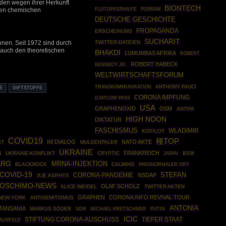
den wegen ihrer Herkunft
BIONTECH
PSIRAM
FLUTOPFERHILFE
den chemischen
DEUTSCHE GESCHICHTE
PROPAGANDA
ERSCHEINUNG
SUCHARIT
TWITTER-DATEIEN
nen. Seit 1972 sind durch
t auch den theoretischen
BHAKDI
LUMUMBAS AFRIKA
ROBERT
ROBERT HABECK
KENNEDY JR.
WELTWIRTSCHAFTSFORUM
ANTHONY FAUCI
TRANSKOMMUNIKATION
E
GIFTSTOFFE
CORONA IMPFUNG
DJATLOW PASS
USA
GRAPHENOXID
OSM
ANTIFA
HIGH NOON
DIKTATUR
FASCHISMUS
WLADIMIR
KOPILOT
COVID19
種TOP
IM DIALOG
NATO AKTE
ST
MULDENTALER
UKRAINE
FRANKREICH
S
UKRAINE-KONFLIKT
CRYPTIC
BSW
JAPAN
ARG
MRNA-INJEKTION
BLACKROCK
CALMING
PARANORMALER ORT
COVID-19
STEFAN
CORONA-PANDEMIE
NSDAP
大名 ASPHYX
OSCHIMO-NEWS
OLAF SCHOLZ
ALICE WEIDEL
TWITTER AKTEN
GRAPHEN
CORONA INFO REVIVAL TOUR
NEW YORK
ANTISEMITISMUS
ANTONIA
TANSANIA
MARKUS SÖDER
PUTIN
NDR
MICHAEL KRETSCHMER
ICIC
STIFTUNG CORONA-AUSCHUSS
TIEFER STAAT
AUSFELD