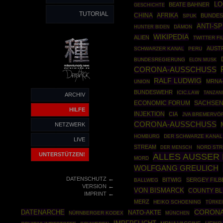
L
BEATE BAHNER
GESCHICHTE
TUTORIAL
CHINA
AFRIKA
BUNDES
SPUK
ANTI-SP
DÄMON
HUNTER BIDEN
WIKIPEDIA
ALIEN
TWITTER FI
AUST
SCHWARZER KANAL
PERU
BUNDESREGIERUNG
ELON MUSK
CORONA-AUSSCHUSS
RALF LUDWIG
MRNA
UNION
BUNDESWEHR
ICIC.LAW
TANZAN
ARCHIV
ECONOMIC FORUM
SACHSE
HILFE
INJEKTION
CIA
JVA BREMERVÖ
CORONA-AUSSCHUSS
NETZWERK
HOMBURG
DER SCHWARZE KANAL
LIVE
STREAM
NORD STR
DER MENSCH
UNTERSTÜTZEN!
ALLES AUSSER
MORD
WOLFGANG GREULICH
←
DATENSCHUTZ
BITWIG
SERGEY FILB
BALLWEG
←
VERSION
VON BISMARCK
COUNTY BL
←
IMPRINT
MERZ
HEIKO SCHOENING
TÜRKEI
CORONA
DATENARCHE
NATO-AKTE
NÜRNBERGER KODEX
MÜNCHEN