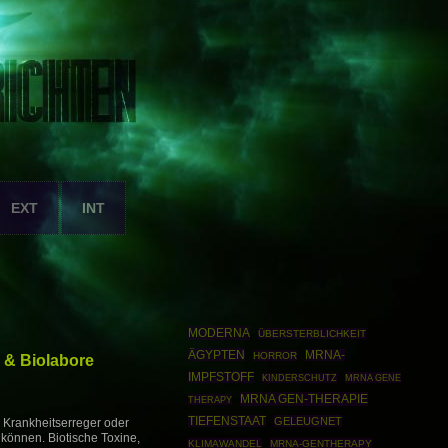
EXT
INT
MODERNA
ÜBERSTERBLICHKEIT
ÄGYPTEN
MRNA-
HORROR
 & Biolabore
IMPFSTOFF
MRNA GENE
KINDERSCHUTZ
MRNA GEN-THERAPIE
THERAPY
TIEFENSTAAT
GELEUGNET
n Krankheitserreger oder
n können. Biotische Toxine,
KLIMAWANDEL
MRNA-GENTHERAPY