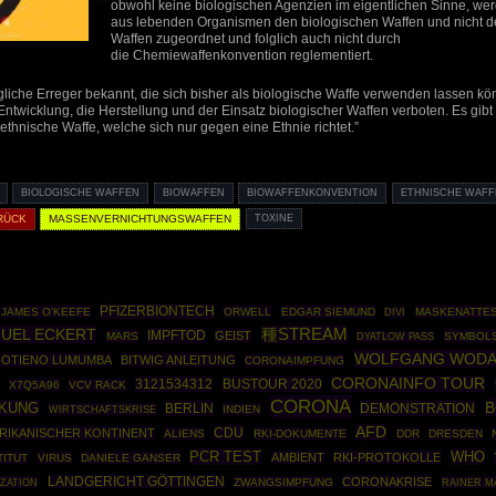
obwohl keine biologischen Agenzien im eigentlichen Sinne, wer
aus lebenden Organismen den biologischen Waffen und nicht 
Waffen zugeordnet und folglich auch nicht durch
die Chemiewaffenkonvention reglementiert.
che Erreger bekannt, die sich bisher als biologische Waffe verwenden lassen kön
Entwicklung, die Herstellung und der Einsatz biologischer Waffen verboten. Es gib
ethnische Waffe, welche sich nur gegen eine Ethnie richtet.”
BIOLOGISCHE WAFFEN
BIOWAFFEN
BIOWAFFENKONVENTION
ETHNISCHE WAFF
RÜCK
MASSENVERNICHTUNGSWAFFEN
TOXINE
PFIZERBIONTECH
JAMES O'KEEFE
ORWELL
EDGAR SIEMUND
MASKENATTE
DIVI
UEL ECKERT
種STREAM
IMPFTOD
GEIST
MARS
SYMBOL
DYATLOW PASS
WOLFGANG WOD
 OTIENO LUMUMBA
BITWIG ANLEITUNG
CORONAIMPFUNG
CORONAINFO TOUR
3121534312
BUSTOUR 2020
X7Q5A96
VCV RACK
CORONA
B
RKUNG
BERLIN
DEMONSTRATION
WIRTSCHAFTSKRISE
INDIEN
AFD
CDU
RIKANISCHER KONTINENT
ALIENS
RKI-DOKUMENTE
DDR
DRESDEN
PCR TEST
WHO
AMBIENT
RKI-PROTOKOLLE
TITUT
VIRUS
DANIELE GANSER
LANDGERICHT GÖTTINGEN
CORONAKRISE
ZATION
ZWANGSIMPFUNG
RAINER M