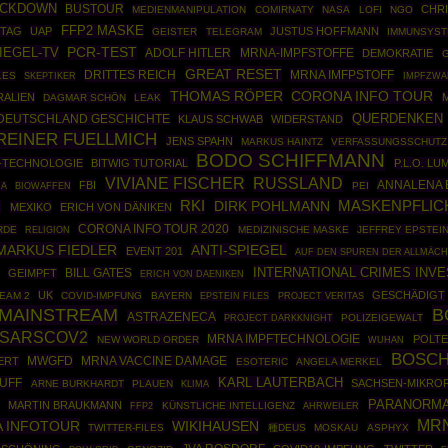
OCKDOWN
BUSTOUR
CHR
MEDIENMANIPULATION
COMIRNATY
NASA
LOFI
NGO
FFP2 MASKE
TAG
UAP
JUSTUS HOFFMANN
GEISTER
TELEGRAM
IMMUNSYS
IEGEL-TV
PCR-TEST
ADOLF HITLER
MRNA-IMPFSTOFFE
DEMOKRATIE
G
GREAT RESET
DRITTES REICH
MRNA IMFPSTOFF
LES
SKEPTIKER
IMPFZWA
THOMAS RÖPER
CORONA INFO TOUR
RALIEN
DAGMAR SCHÖN
LEAK
DEUTSCHLAND GESCHICHTE
QUERDENKEN
KLAUS SCHWAB
WIDERSTAND
REINER FUELLMICH
JENS SPAHN
MARKUS HAINTZ
VERFASSUNGSSCHUTZ
BODO SCHIFFMANN
-TECHNOLOGIE
BITWIG TUTORIAL
P.L.O. L
VIVIANE FISCHER
RUSSLAND
ANNALENA
FBI
BIOWAFFEN
PEI
IA
RKI
DIRK POHLMANN
MASKENPFLIC
N
MEXIKO
ERICH VON DÄNIKEN
CORONA INFO TOUR 2020
RDE
MEDIZINISCHE MASKE
JEFFREY EPSTEI
RELIGION
MARKUS FIEDLER
ANTI-SPIEGEL
EVENT 201
AUF DEN SPUREN DER ALLMÄC
INTERNATIONAL CRIMES INV
GEIMPFT
BILL GATES
ERICH VON DAENIKEN
UK
GESCHÄDIGT
EAM 2
COVID-IMPFUNG
BAYERN
EPSTEIN FILES
PROJECT VERITAS
 MAINSTREAM
B
ASTRAZENECA
PROJECT DARKKNIGHT
POLIZEIGEWALT
SARSCOV2
MRNA IMPFTECHNOLOGIE
POLTE
NEW WORLD ORDER
WUHAN
BOSCH
MWGFD
ERT
MRNA VACCINE DAMAGE
ESOTERIC
ANGELA MERKEL
UFF
KARL LAUTERBACH
SACHSEN-MIKRO
ARNE BURKHARDT
PLAUEN
KLIMA
PARANORM
MARTIN BRAUKMANN
FFP2
KÜNSTLICHE INTELLIGENZ
AHRWEILER
MR
 INFOTOUR
WIKIHAUSEN
TWITTER-FILES
種DEUS
MOSKAU
ASPHYX