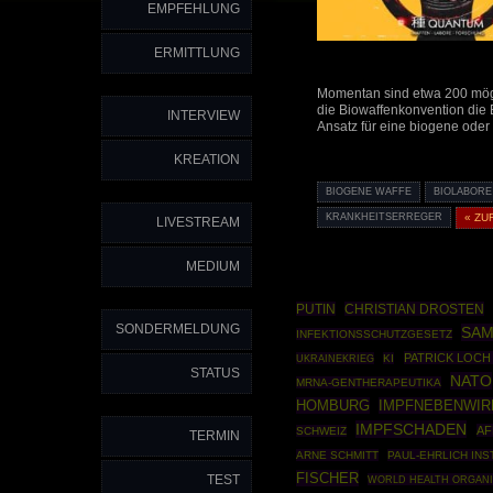
EMPFEHLUNG
ERMITTLUNG
Momentan sind etwa 200 mögli
die Biowaffenkonvention die 
INTERVIEW
Ansatz für eine biogene oder 
KREATION
BIOGENE WAFFE
BIOLABORE
KRANKHEITSERREGER
« ZU
LIVESTREAM
MEDIUM
PUTIN
CHRISTIAN DROSTEN
SONDERMELDUNG
SAM
INFEKTIONSSCHUTZGESETZ
PATRICK LOCH
UKRAINEKRIEG
KI
STATUS
NATO
MRNA-GENTHERAPEUTIKA
HOMBURG
IMPFNEBENWI
IMPFSCHADEN
AF
SCHWEIZ
TERMIN
ARNE SCHMITT
PAUL-EHRLICH INS
FISCHER
TEST
WORLD HEALTH ORGANI