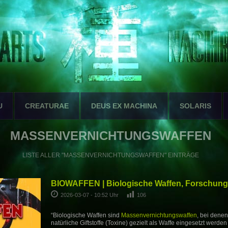
U
CREATURAE
DEUS EX MACHINA
SOLARIS
MASSENVERNICHTUNGSWAFFEN
LISTE ALLER "MASSENVERNICHTUNGSWAFFEN" EINTRÄGE
BIOWAFFEN | Biologische Waffen, Forschung
2026-03-07 - 10:52 Uhr
106
“Biologische Waffen sind
Massenvernichtungswaffen
, bei dene
natürliche Giftstoffe (Toxine) gezielt als Waffe eingesetzt werde