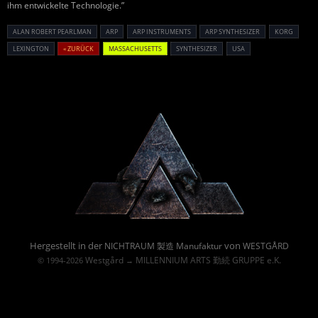
ihm entwickelte Technologie.”
ALAN ROBERT PEARLMAN
ARP
ARP INSTRUMENTS
ARP SYNTHESIZER
KORG
LEXINGTON
« ZURÜCK
MASSACHUSETTS
SYNTHESIZER
USA
Powered By :
Hergestellt in der
von
NICHTRAUM 製造 Manufaktur
WESTGÅRD
Westgård
MILLENNIUM ARTS 勤続 GRUPPE e.K.
© 1994-2026
→