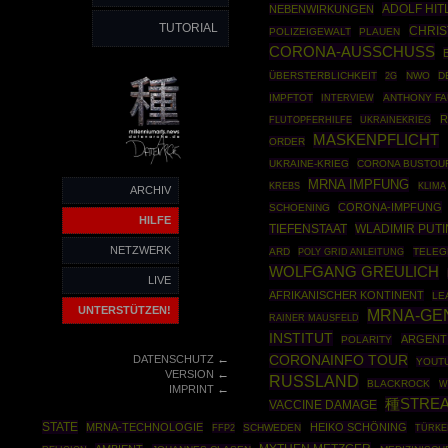
ADOLF HIT
NEBENWIRKUNGEN
TUTORIAL
CHRIS
POLIZEIGEWALT
PLAUEN
CORONA-AUSSCHUSS
ÜBERSTERBLICHKEIT
NWO
D
2G
IMPFTOT
ANTHONY FA
INTERVIEW
R
UKRAINEKRIEG
FLUTOPFERHILFE
MASKENPFLICHT
ORDER
UKRAINE-KRIEG
CORONA BUSTOUR
MRNA IMPFUNG
KREBS
KLIMA
ARCHIV
CORONA-IMPFUNG
SCHOENING
HILFE
WLADIMIR PUTI
TIEFENSTAAT
NETZWERK
ARD
POLY GRID ANLEITUNG
TELEG
WOLFGANG GREULICH
LIVE
AFRIKANISCHER KONTINENT
LE
UNTERSTÜTZEN!
MRNA-GE
RAINER MAUSFELD
INSTITUT
ARGENT
POLARITY
←
DATENSCHUTZ
CORONAINFO TOUR
YOUT
←
VERSION
RUSSLAND
BLACKROCK
W
←
IMPRINT
種STRE
VACCINE DAMAGE
STATE
MRNA-TECHNOLOGIE
HEIKO SCHÖNING
FFP2
SCHWEDEN
TÜRKE