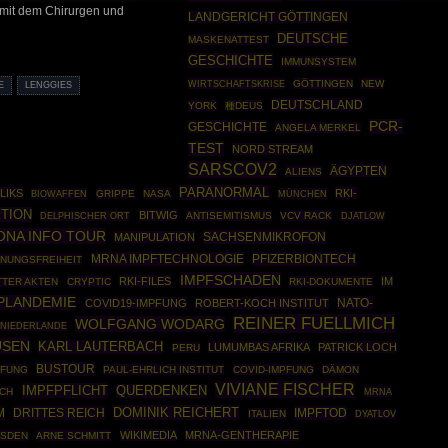
) mit dem Chirurgen und
LANDGERICHT GÖTTINGEN
DEUTSCHE
MASKENATTEST
GESCHICHTE
IMMUNSYSTEM
WIRTSCHAFTSKRISE
GÖTTINGEN
NEW
E
LENGGIES
DEUTSCHLAND
YORK
種DEUS
PCR-
GESCHICHTE
ANGELA MERKEL
TEST
NORD STREAM
SARSCOV2
ÄGYPTEN
ALIENS
PARANORMAL
LIKS
RKI-
BIOWAFFEN
GRIPPE
NASA
MÜNCHEN
KTION
BITWIG
ANTISEMITISMUS
VCV RACK
DELPHISCHER ORT
DJATLOW
NA INFO TOUR
SACHSENMIKROFON
MANIPULATION
MRNA IMPFTECHNOLOGIE
PFIZERBIONTECH
INUNGSFREIHEIT
IMPFSCHADEN
RKI-FILES
IM
TTER AKTEN
CRYPTIC
RKI-DOKUMENTE
PLANDEMIE
NATO-
COVID19-IMPFUNG
ROBERT-KOCH INSTITUT
REINER FUELLMICH
WOLFGANG WODARG
NIEDERLANDE
USEN
KARL LAUTERBACH
LUMUMBAS AFRIKA
PATRICK LOCH
PERU
BUSTOUR
FUNG
PAUL-EHRLICH INSTITUT
COVID-IMPFUNG
DÄMON
VIVIANE FISCHER
IMPFPFLICHT
QUERDENKEN
TCH
MRNA
DOMINIK REICHERT
M
DRITTES REICH
IMPFTOD
ITALIEN
DYATLOV
WIKIMEDIA
MRNA-GENTHERAPIE
SDEN
ARNE SCHMITT