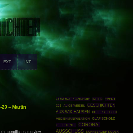
EXT
INT
CORONA-PLANDEMIE
EVENT
INDIEN
GESCHICHTEN
201
ALICE WEIDEL
29 – Martin
AUS WIKIHAUSEN
HITLERS FLUCHT
OLAF SCHOLZ
MEDIENMANIPULATION
CORONA-
GELEUGNET
AUSSCHUSS
ein abendliches Interview
NÜRNBERGER KODEX