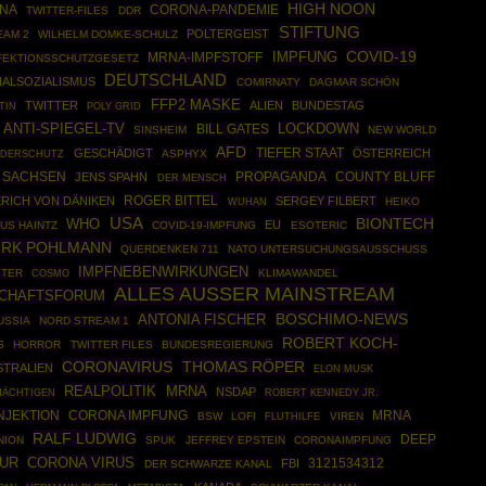
HIGH NOON
INA
CORONA-PANDEMIE
TWITTER-FILES
DDR
STIFTUNG
POLTERGEIST
EAM 2
WILHELM DOMKE-SCHULZ
COVID-19
IMPFUNG
MRNA-IMPFSTOFF
FEKTIONSSCHUTZGESETZ
DEUTSCHLAND
NALSOZIALISMUS
COMIRNATY
DAGMAR SCHÖN
FFP2 MASKE
TWITTER
ALIEN
BUNDESTAG
TIN
POLY GRID
ANTI-SPIEGEL-TV
LOCKDOWN
BILL GATES
SINSHEIM
NEW WORLD
AFD
TIEFER STAAT
GESCHÄDIGT
ÖSTERREICH
ASPHYX
NDERSCHUTZ
SACHSEN
PROPAGANDA
COUNTY BLUFF
JENS SPAHN
DER MENSCH
ROGER BITTEL
ERICH VON DÄNIKEN
SERGEY FILBERT
HEIKO
WUHAN
USA
BIONTECH
WHO
EU
US HAINTZ
COVID-19-IMPFUNG
ESOTERIC
IRK POHLMANN
QUERDENKEN 711
NATO UNTERSUCHUNGSAUSSCHUSS
IMPFNEBENWIRKUNGEN
STER
COSMO
KLIMAWANDEL
ALLES AUSSER MAINSTREAM
CHAFTSFORUM
BOSCHIMO-NEWS
ANTONIA FISCHER
USSIA
NORD STREAM 1
ROBERT KOCH-
S
HORROR
TWITTER FILES
BUNDESREGIERUNG
CORONAVIRUS
THOMAS RÖPER
STRALIEN
ELON MUSK
REALPOLITIK
MRNA
NSDAP
ROBERT KENNEDY JR.
MÄCHTIGEN
NJEKTION
CORONA IMPFUNG
MRNA
BSW
LOFI
VIREN
FLUTHILFE
RALF LUDWIG
DEEP
NION
SPUK
JEFFREY EPSTEIN
CORONAIMPFUNG
UR
CORONA VIRUS
3121534312
FBI
DER SCHWARZE KANAL