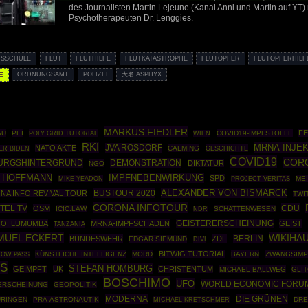
des Journalisten Martin Lejeune (Kanal Anni und Martin auf YT
Psychotherapeuten Dr. Lenggies.
USSCHULE
FLUT
FLUTHILFE
FLUTKATASTROPHE
FLUTOPFER
FLUTOPFERHILF
E
ORDNUNGSAMT
POLIZEI
大名 ASPHYX
MARKUS FIEDLER
FE
AU
PEI
POLY GRID TUTORIAL
COVID19-IMPFSTOFFE
WIEN
RKI
MRNA-INJE
JVA ROSDORF
NATO AKTE
CALMING
GESCHICHTE
ER BIDEN
COVID19
CORO
URGSHINTERGRUND
DEMONSTRATION
DIKTATUR
NGO
. HOFFMANN
IMPFNEBENWIRKUNG
SPD
ME
MIKE YEADON
PROJECT VERITAS
ALEXANDER VON BISMARCK
BUSTOUR 2020
NA INFO REVIVAL TOUR
TWI
CORONA INFOTOUR
TTEL TV
CDU
OSM
ICIC.LAW
SCHATTENWESEN
NDR
L.O. LUMUMBA
MRNA-IMPFSCHADEN
GEISTERERSCHEINUNG
GEIST
TANZANIA
MUEL ECKERT
WIKIHA
BERLIN
BUNDESWEHR
ZDF
EDGAR SIEMUND
DIVI
BITWIG TUTORIAL
KÜNSTLICHE INTELLIGENZ
MORD
BAYERN
ZWANGSIMP
LOW PASS
ES
STEFAN HOMBURG
GEIMPFT
UK
CHRISTENTUM
MICHAEL BALLWEG
GLI
BOSCHIMO
UFO
WORLD ECONOMIC FORU
ERSCHEINUNG
GEOPOLITIK
MODERNA
DIE GRÜNEN
ÜRINGEN
PRÄ-ASTRONAUTIK
DRE
MICHAEL KRETSCHMER