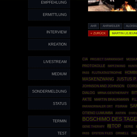
EMPFEHLUNG
ERMITTLUNG
AHR
AHRWEILER
ALOISI
INTERVIEW
« ZURÜCK
MARTIN LEJEUN
KREATION
CIA
PROJECT DARKKNIGHT
MOSK
LIVESTREAM
PROTOKOLLE
IMPFZWANG
HUNT
HOMB
FLUTKATASTROPHE
PASS
MEDIUM
MASKENZWANG
JUSTUS P
JOHNSON AND JOHNSON
CORO
SONDERMELDUNG
BI
DIALOG
MRNA-GENTHERAPY
AKTE
MARTIN BRAUKMANN
P.
STATUS
SA
PSIRAM
PARANORMALER ORT
OTIENO LUMUMBA
ANTIFA
DYAT
BOSCHIMO DES TAG
TERMIN
種TOP
GENE THERAPY
SERIE
TEST
EPSTEIN FILES
ORWELL
TH
PASS