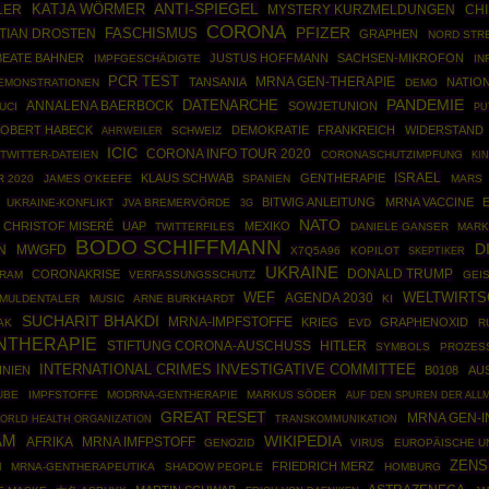
ANTI-SPIEGEL
LER
KATJA WÖRMER
CH
MYSTERY KURZMELDUNGEN
CORONA
PFIZER
TIAN DROSTEN
FASCHISMUS
GRAPHEN
NORD STR
BEATE BAHNER
JUSTUS HOFFMANN
SACHSEN-MIKROFON
IMPFGESCHÄDIGTE
IN
PCR TEST
MRNA GEN-THERAPIE
TANSANIA
NATIO
EMONSTRATIONEN
DEMO
PANDEMIE
DATENARCHE
ANNALENA BAERBOCK
SOWJETUNION
UCI
PU
OBERT HABECK
DEMOKRATIE
FRANKREICH
WIDERSTAND
AHRWEILER
SCHWEIZ
ICIC
CORONA INFO TOUR 2020
TWITTER-DATEIEN
CORONASCHUTZIMPFUNG
KI
ISRAEL
KLAUS SCHWAB
GENTHERAPIE
 2020
JAMES O'KEEFE
SPANIEN
MARS
BITWIG ANLEITUNG
MRNA VACCINE
UKRAINE-KONFLIKT
JVA BREMERVÖRDE
3G
NATO
CHRISTOF MISERÉ
UAP
MEXIKO
TWITTERFILES
DANIELE GANSER
MARK
BODO SCHIFFMANN
D
N
MWGFD
X7Q5A96
KOPILOT
SKEPTIKER
UKRAINE
DONALD TRUMP
CORONAKRISE
RAM
VERFASSUNGSSCHUTZ
GEI
WEF
AGENDA 2030
WELTWIRTS
MULDENTALER
MUSIC
ARNE BURKHARDT
KI
SUCHARIT BHAKDI
MRNA-IMPFSTOFFE
KRIEG
GRAPHENOXID
AK
EVD
R
NTHERAPIE
STIFTUNG CORONA-AUSCHUSS
HITLER
SYMBOLS
PROZES
INTERNATIONAL CRIMES INVESTIGATIVE COMMITTEE
INIEN
B0108
AU
UBE
IMPFSTOFFE
MODRNA-GENTHERAPIE
MARKUS SÖDER
AUF DEN SPUREN DER ALL
GREAT RESET
MRNA GEN-I
ORLD HEALTH ORGANIZATION
TRANSKOMMUNIKATION
AM
WIKIPEDIA
AFRIKA
MRNA IMFPSTOFF
GENOZID
VIRUS
EUROPÄISCHE U
ZENS
FRIEDRICH MERZ
I
MRNA-GENTHERAPEUTIKA
SHADOW PEOPLE
HOMBURG