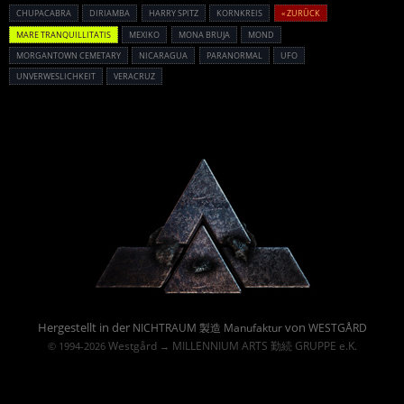
CHUPACABRA
DIRIAMBA
HARRY SPITZ
KORNKREIS
« ZURÜCK
MARE TRANQUILLITATIS
MEXIKO
MONA BRUJA
MOND
MORGANTOWN CEMETARY
NICARAGUA
PARANORMAL
UFO
UNVERWESLICHKEIT
VERACRUZ
Powered By :
Hergestellt in der
von
NICHTRAUM 製造 Manufaktur
WESTGÅRD
Westgård
MILLENNIUM ARTS 勤続 GRUPPE e.K.
© 1994-2026
→