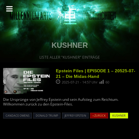
KUSHNER
LISTE ALLER "KUSHNER" EINTRÄGE
Epstein Files | EPISODE 1 – 20525-07-
21 – Die Midas-Hand
2025-07-21 - 14:57 Uhr
60
Die Ursprünge von Jeffrey Epstein und sein Aufstieg zum Reichtum.
Willkommen zurück zu den Epstein-Files.
CANDACE OWENS
DONALD TRUMP
JEFFREY EPSTEIN
« ZURÜCK
KUSHNER