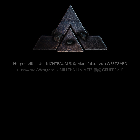
Powered By :
Hergestellt in der
von
NICHTRAUM 製造 Manufaktur
WESTGÅRD
Westgård
MILLENNIUM ARTS 勤続 GRUPPE e.K.
© 1994-2026
→