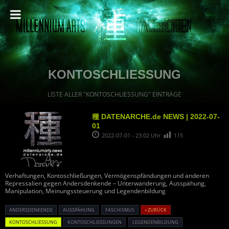
KONTOSCHLIESSUNG
LISTE ALLER "KONTOSCHLIESSUNG" EINTRÄGE
種 DATENARCHE.de NEWS | 2022-07-
01
2022-07-01 - 23:02 Uhr
115
Verhaftungen, Kontoschließungen, Vermögenspfändungen und anderen
Repressalien gegen Andersdenkende – Unterwanderung, Ausspähung,
Manipulation, Meinungssteuerung und Legendenbildung
ANDERSDENKENDE
AUSSPÄHUNG
FASCHISMUS
« ZURÜCK
KONTOSCHLIESSUNG
KONTOSCHLIESSUNGEN
LEGENDENBILDUNG