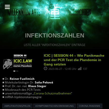
INFEKTIONSZAHLEN
LISTE ALLER "INFEKTIONSZAHLEN" EINTRÄGE
ICIC | SESSION 44 – Wie Panikmache
und der PCR Test die Plandemie in
Gang setzten
2023-06-27 - 12:45 Uhr
137
■ Dr.
Reiner Fuellmich
■ Molekularbiologin Dr.
Soňa Peková
■ Prof. Dr. rer. nat.
Klaus Steger
■ Missbrauch des PCR-Tests
■ unverhältnismäßige „
Corona-Schutzmaßnahmen
“
■ mRNA-Injektionskampagne
AMPLIFIKATIONSZYKLEN
ASYMPTOMATISCHEN ERKRANKUNG
CORONA-PANDEMIE