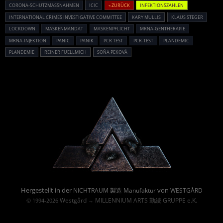
CORONA-SCHUTZMASSNAHMEN
ICIC
« ZURÜCK
INFEKTIONSZAHLEN
INTERNATIONAL CRIMES INVESTIGATIVE COMMITTEE
KARY MULLIS
KLAUS STEGER
LOCKDOWN
MASKENMANDAT
MASKENPFLICHT
MRNA-GENTHERAPIE
MRNA-INJEKTION
PANIC
PANIK
PCR TEST
PCR-TEST
PLANDEMIC
PLANDEMIE
REINER FUELLMICH
SOŇA PEKOVÁ
Powered By :
Hergestellt in der
von
NICHTRAUM 製造 Manufaktur
WESTGÅRD
Westgård
MILLENNIUM ARTS 勤続 GRUPPE e.K.
© 1994-2026
→