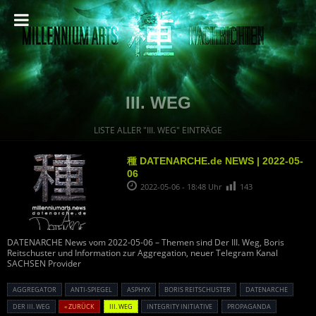
III. WEG
LISTE ALLER "III. WEG" EINTRÄGE
種 DATENARCHE.de NEWS | 2022-05-
06
2022-05-06 - 18:48 Uhr
143
DATENARCHE News vom 2022-05-06 – Themen sind Der III. Weg, Boris
Reitschuster und Information zur Aggregation, neuer Telegram Kanal
SACHSEN Provider
AGGREGATOR
ANTI-SPIEGEL
ASPHYX
BORIS REITSCHUSTER
DATENARCHE
DER III. WEG
« ZURÜCK
III. WEG
INTEGRITY INITIATIVE
PROPAGANDA