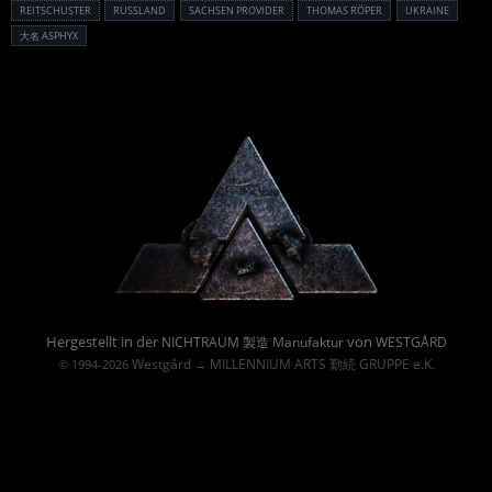
REITSCHUSTER
RUSSLAND
SACHSEN PROVIDER
THOMAS RÖPER
UKRAINE
大名 ASPHYX
Powered By :
Hergestellt in der
von
NICHTRAUM 製造 Manufaktur
WESTGÅRD
Westgård
MILLENNIUM ARTS 勤続 GRUPPE e.K.
© 1994-2026
→