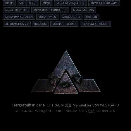
KREBS
MAGDEBURG
MRNA
MRNA GEN-INJEKTION
MRNA GEN-THERAPIE
MRNA IMFPSTOFF
MRNA IMPFTECHNOLOGIE
MRNA IMPFUNG
MRNA-IMPFSCHADEN
MUTATIONEN
MYOKARDITIS
PROTEIN
REFORMATION 2.0
RIBOSOM
SUCHARIT BHAKDI
TRANSGENE KINDER
Powered By :
Hergestellt in der
von
NICHTRAUM 製造 Manufaktur
WESTGÅRD
Westgård
MILLENNIUM ARTS 勤続 GRUPPE e.K.
© 1994-2026
→