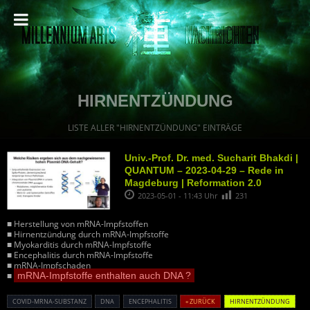
HIRNENTZÜNDUNG
LISTE ALLER "HIRNENTZÜNDUNG" EINTRÄGE
Univ.-Prof. Dr. med. Sucharit Bhakdi |
QUANTUM – 2023-04-29 – Rede in
Magdeburg | Reformation 2.0
2023-05-01 - 11:43 Uhr
231
■ Herstellung von mRNA-Impfstoffen
■ Hirnentzündung durch mRNA-Impfstoffe
■ Myokarditis durch mRNA-Impfstoffe
■ Encephalitis durch mRNA-Impfstoffe
■ mRNA-Impfschaden
■
mRNA-Impfstoffe enthalten auch DNA ?
COVID-MRNA-SUBSTANZ
DNA
ENCEPHALITIS
« ZURÜCK
HIRNENTZÜNDUNG