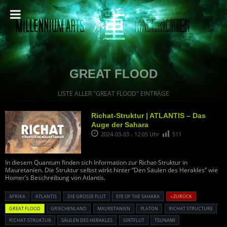
GREAT FLOOD
LISTE ALLER "GREAT FLOOD" EINTRÄGE
Richat-Struktur | ATLANTIS – Das
Auge der Sahara
2024-03-03 - 12:05 Uhr
511
In diesem Quantum finden sich Information zur Richat-Struktur in
Mauretanien. Die Struktur selbst wirkt hinter “Den Säulen des Herakles” wie
Homer’s Beschreibung von Atlantis.
AFRIKA
ATLANTIS
DIE GROSSE FLUT
EYE OF THE SAHARA
« ZURÜCK
GREAT FLOOD
GRIECHENLAND
MAURETANIEN
PLATON
RICHAT STRUCTURE
RICHAT-STRUKTUR
SÄULEN DES HERAKLES
SINTFLUT
TSUNAMI