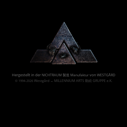
Powered By :
Hergestellt in der
von
NICHTRAUM 製造 Manufaktur
WESTGÅRD
Westgård
MILLENNIUM ARTS 勤続 GRUPPE e.K.
© 1994-2026
→