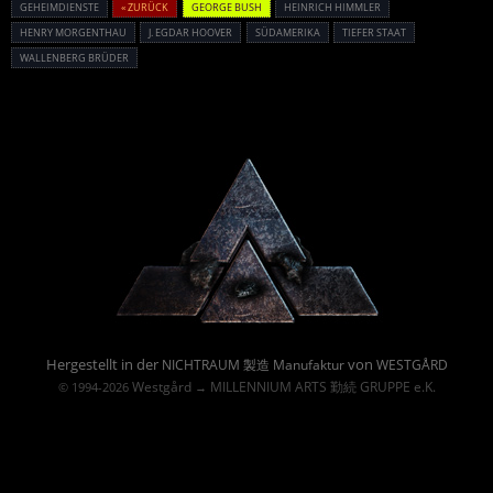
GEHEIMDIENSTE
« ZURÜCK
GEORGE BUSH
HEINRICH HIMMLER
HENRY MORGENTHAU
J. EGDAR HOOVER
SÜDAMERIKA
TIEFER STAAT
WALLENBERG BRÜDER
Powered By :
Hergestellt in der
von
NICHTRAUM 製造 Manufaktur
WESTGÅRD
Westgård
MILLENNIUM ARTS 勤続 GRUPPE e.K.
© 1994-2026
→