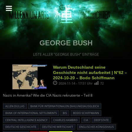
GEORGE BUSH
LISTE ALLER "GEORGE BUSH" EINTRÄGE
Warum Deutschland seine
Geschichte nicht aufarbeitet | N°62 –
2024-10-20 – Bodo Schiffmann
2024-11-14 - 17:51 Uhr
72
Nazis in Amerika? Wie die CIA Nazis rekrutierte – Teil 8
ALLEN DULLAS
BANK FÜR INTERNATIONALEN ZAHLUNGSAUSGLEICH
BANK OF INTERNATIONAL SETTLEMENTS
BIS
BODO SCHIFFMANN
CENTRAL INTELLIGENCE AGENCY
CHARLES HAMBRO
CIA
DEEP STATE
DEUTSCHE GESCHICHTE
DEUTSCHE WIRTSCHAFT
ENGLISCHES KÖNIGSHAUS