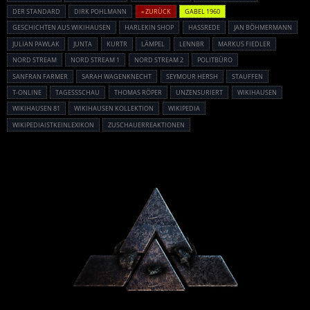
DER STANDARD
DIRK POHLMANN
« ZURÜCK
GABEL 1960
GESCHICHTEN AUS WIKIHAUSEN
HARLEKIN SHOP
HASSREDE
JAN BÖHMERMANN
JULIAN PAWLAK
JUNTA
KURTR
LÄMPEL
LENNBR
MARKUS FIEDLER
NORD STREAM
NORD STREAM 1
NORD STREAM 2
POLITBÜRO
SANFRAN FARMER
SARAH WAGENKNECHT
SEYMOUR HERSH
STAUFFEN
T-ONLINE
TAGESSSCHAU
THOMAS RÖPER
UNZENSURIERT
WIKIHAUSEN
WIKIHAUSEN 81
WIKIHAUSEN KOLLEKTION
WIKIPEDIA
WIKIPEDIAISTKEINLEXIKON
ZUSCHAUERREAKTIONEN
Powered By :