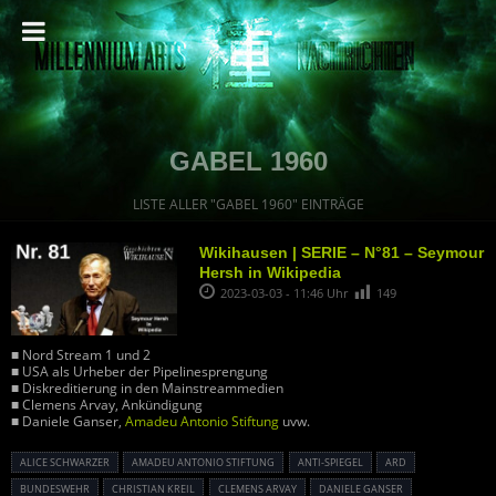
GABEL 1960
LISTE ALLER "GABEL 1960" EINTRÄGE
Wikihausen | SERIE – N°81 – Seymour
Hersh in Wikipedia
2023-03-03 - 11:46 Uhr
149
■ Nord Stream 1 und 2
■ USA als Urheber der Pipelinesprengung
■ Diskreditierung in den Mainstreammedien
■ Clemens Arvay, Ankündigung
■ Daniele Ganser,
Amadeu Antonio Stiftung
uvw.
ALICE SCHWARZER
AMADEU ANTONIO STIFTUNG
ANTI-SPIEGEL
ARD
BUNDESWEHR
CHRISTIAN KREIL
CLEMENS ARVAY
DANIELE GANSER