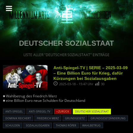
DEUTSCHER SOZIALSTAAT
LISTE ALLER "DEUTSCHER SOZIALSTAAT" EINTRÄGE
Anti-Spiegel-TV | SERIE – 2025-03-09
– Eine Billion Euro für Krieg, dafür
Kürzungen bei Sozialausgaben
2025-03-18 - 15:47 Uhr
30
■ Wahlbetrug des Friedrich Merz
■ eine Billion Euro neue Schulden für Deutschland
ANTI-SPIEGEL
ANTI-SPIEGEL-TV
« ZURÜCK
DEUTSCHER SOZIALSTAAT
DOMINIK REICHERT
FRIEDRICH MERZ
GRUNDGESETZ
GRUNDGESETZÄNDERUNG
SCHULDEN
SOZIALAUSGABEN
THOMAS RÖPER
WAHLBETRUG