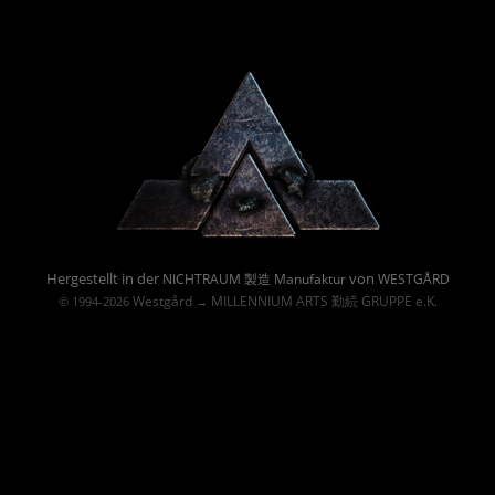
Powered By :
Hergestellt in der
von
NICHTRAUM 製造 Manufaktur
WESTGÅRD
Westgård
MILLENNIUM ARTS 勤続 GRUPPE e.K.
© 1994-2026
→