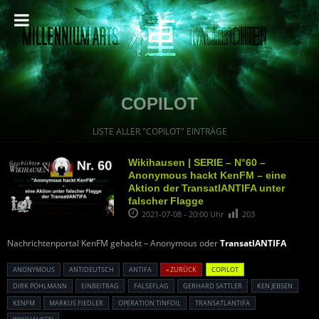
COPILOT
LISTE ALLER "COPILOT" EINTRÄGE
Wikihausen | SERIE – N°60 –
Anonymous hackt KenFM – eine
Aktion der TransatlANTIFA unter
falscher Flagge
2021-07-08 - 20:00 Uhr
203
Nachrichtenportal KenFM gehackt – Anonymous oder
TransatlANTIFA
ANONYMOUS
ANTIDEUTSCH
ANTIFA
« ZURÜCK
COPILOT
DIRK POHLMANN
EINBEITRAG
FALSEFLAG
GERHARD SATTLER
KEN JEBSEN
KENFM
MARKUS FIEDLER
OPERATION TINFOIL
TRANSATLANTIFA