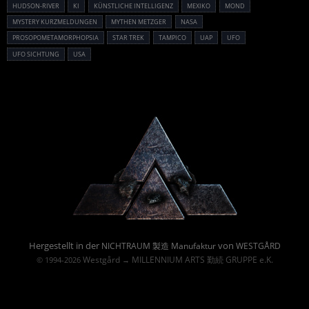
HUDSON-RIVER
KI
KÜNSTLICHE INTELLIGENZ
MEXIKO
MOND
MYSTERY KURZMELDUNGEN
MYTHEN METZGER
NASA
PROSOPOMETAMORPHOPSIA
STAR TREK
TAMPICO
UAP
UFO
UFO SICHTUNG
USA
Powered By :
Hergestellt in der
von
NICHTRAUM 製造 Manufaktur
WESTGÅRD
Westgård
MILLENNIUM ARTS 勤続 GRUPPE e.K.
© 1994-2026
→