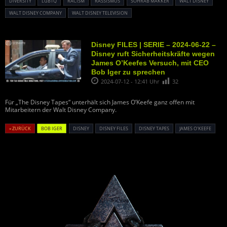
DIVERSITY
LGBTQ
RACISM
RASSISMUS
SOHRAB MAKKER
WALT DISNEY
WALT DISNEY COMPANY
WALT DISNEY TELEVISION
Disney FILES | SERIE – 2024-06-22 –
Disney ruft Sicherheitskräfte wegen
James O’Keefes Versuch, mit CEO
Bob Iger zu sprechen
2024-07-12 - 12:41 Uhr
32
Für „The Disney Tapes“ unterhält sich James O’Keefe ganz offen mit
Mitarbeitern der Walt Disney Company.
« ZURÜCK
BOB IGER
DISNEY
DISNEY FILES
DISNEY TAPES
JAMES O'KEEFE