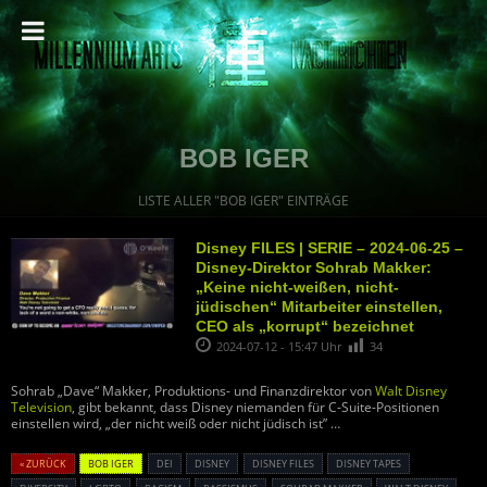
BOB IGER
LISTE ALLER "BOB IGER" EINTRÄGE
Disney FILES | SERIE – 2024-06-25 –
Disney-Direktor Sohrab Makker:
„Keine nicht-weißen, nicht-
jüdischen“ Mitarbeiter einstellen,
CEO als „korrupt“ bezeichnet
2024-07-12 - 15:47 Uhr
34
Sohrab „Dave“ Makker, Produktions- und Finanzdirektor von
Walt Disney
Television
, gibt bekannt, dass Disney niemanden für C-Suite-Positionen
einstellen wird, „der nicht weiß oder nicht jüdisch ist” …
« ZURÜCK
BOB IGER
DEI
DISNEY
DISNEY FILES
DISNEY TAPES