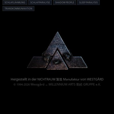
SCHLAFLÄHMUNG
SCHLAFPARALYSE
SHADOW PEOPLE
SLEEP PARALYSIS
TRANSKOMMUNIKATION
Powered By :
Hergestellt in der
von
NICHTRAUM 製造 Manufaktur
WESTGÅRD
Westgård
MILLENNIUM ARTS 勤続 GRUPPE e.K.
© 1994-2026
→