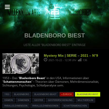
BLADENBORO BIEST
LISTE ALLER "BLADENBORO BIEST" EINTRÄGE
Mystery Mix | SERIE – 2021 – N°9
2021-10-22 - 12:38 Uhr
136
1953 – Das “
Bladenboro Beast
” in den USA, Informationen über
“
Schattenmenschen
” – Theorien über Dämonen, Mehrdimensionalität,
Sichtungen, Psychologie, Schlafparalyse uvm.
1953
BLADENBORO
BLADENBORO BEAST
« ZURÜCK
BLADENBORO BIEST
DÄMON
DÄMONEN
GEISTER
GEISTERERSCHEINUNG
MULTIVERSUM
PARALLELDIMENSION
PARALLELDIMENSIONEN
SCHATTENMENSCHEN