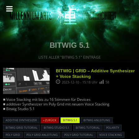
BITWIG 5.1
LISTE ALLER "BITWIG 5.1" EINTRÄGE
BITWIG | GRID – Additive Synthesizer
+ Voice Stacking
2023-12-10 - 15:18 Uhr
58
■ Voice Stacking mit bis zu 16 Stimmen für Devices
■ additiver Synthesizer im Poly Grid mit neuem Voice Stacking
■ Bitwig Studio 5.1
ADDITIVE SYNTHESIZER
« ZURÜCK
BITWIG 5.1
BITWIG ANLEITUNG
BITWIG GRID TUTORIAL
BITWIG STUDIO 5.1
BITWIG TUTORIAL
POLARITY
POLY GRID
POLY GRID ANLEITUNG
POLY GRID TUTORIAL
VOICE STACKING