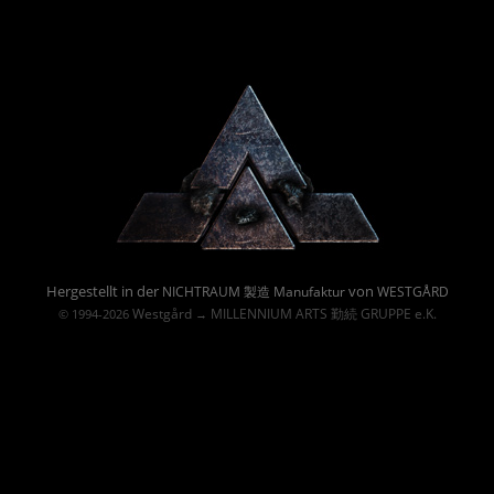
Powered By :
Hergestellt in der
von
NICHTRAUM 製造 Manufaktur
WESTGÅRD
Westgård
MILLENNIUM ARTS 勤続 GRUPPE e.K.
© 1994-2026
→