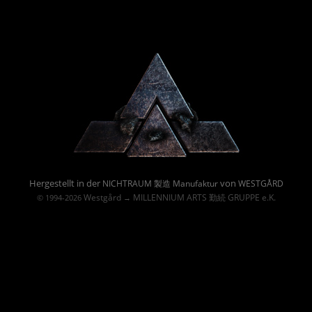
Powered By :
Hergestellt in der
von
NICHTRAUM 製造 Manufaktur
WESTGÅRD
Westgård
MILLENNIUM ARTS 勤続 GRUPPE e.K.
© 1994-2026
→