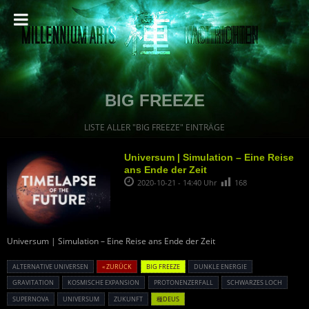
BIG FREEZE
LISTE ALLER "BIG FREEZE" EINTRÄGE
Universum | Simulation – Eine Reise
ans Ende der Zeit
2020-10-21 - 14:40 Uhr
168
Universum | Simulation – Eine Reise ans Ende der Zeit
ALTERNATIVE UNIVERSEN
« ZURÜCK
BIG FREEZE
DUNKLE ENERGIE
GRAVITATION
KOSMISCHE EXPANSION
PROTONENZERFALL
SCHWARZES LOCH
SUPERNOVA
UNIVERSUM
ZUKUNFT
種DEUS