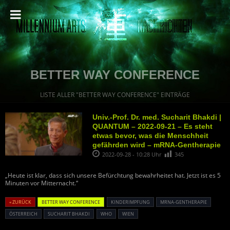
BETTER WAY CONFERENCE
LISTE ALLER "BETTER WAY CONFERENCE" EINTRÄGE
Univ.-Prof. Dr. med. Sucharit Bhakdi |
QUANTUM – 2022-09-21 – Es steht
etwas bevor, was die Menschheit
gefährden wird – mRNA-Gentherapie
2022-09-28 - 10:28 Uhr
345
„Heute ist klar, dass sich unsere Befürchtung bewahrheitet hat. Jetzt ist es 5
Minuten vor Mitternacht.“
« ZURÜCK
BETTER WAY CONFERENCE
KINDERIMPFUNG
MRNA-GENTHERAPIE
ÖSTERREICH
SUCHARIT BHAKDI
WHO
WIEN