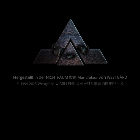
Powered By :
Hergestellt in der
von
NICHTRAUM 製造 Manufaktur
WESTGÅRD
Westgård
MILLENNIUM ARTS 勤続 GRUPPE e.K.
© 1994-2026
→