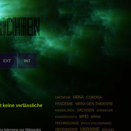
EXT
INT
MRNA
CORONA-
DIKTATUR
PANDEMIE
MRNA GEN-THERAPIE
t keine verlässliche
SACHSEN
AHRWEILER
NIEDERLANDE
WHO
MRNA-
KINDERSCHUTZ
TECHNOLOGIE
ERICH VON DAENIKEN
UKRAINE
TIEFENSTAAT
hes Interview zur Wikipedia
MICHAEL