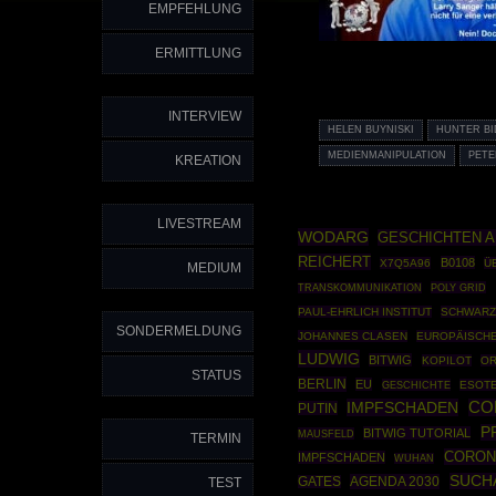
EMPFEHLUNG
ERMITTLUNG
INTERVIEW
HELEN BUYNISKI
HUNTER B
MEDIENMANIPULATION
PETE
KREATION
LIVESTREAM
WODARG
GESCHICHTEN A
REICHERT
B0108
X7Q5A96
Ü
MEDIUM
POLY GRID
TRANSKOMMUNIKATION
PAUL-EHRLICH INSTITUT
SCHWARZ
SONDERMELDUNG
JOHANNES CLASEN
EUROPÄISCHE
LUDWIG
BITWIG
KOPILOT
O
STATUS
BERLIN
EU
GESCHICHTE
ESOTE
IMPFSCHADEN
CO
PUTIN
P
BITWIG TUTORIAL
MAUSFELD
TERMIN
CORON
IMPFSCHADEN
WUHAN
SUCHA
AGENDA 2030
TEST
GATES