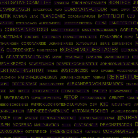
BIONTECH
NVESTIGATIVE COMMITTEE
J
ERICH VON DÄNIKEN
SINSHEIM
C
CORONA INFOTOUR
BENWIRKUNGEN
BLACKROCK
NWO
PERU
JAPAN
LITIK
PLANDEMIE
IMPFPFLICHT
CDU
KANADA
LEAK
CORONAIMPFUNG
CHINA
IMPFUNG
LANDGERICHT 
ALICE WEIDEL
JEFFREY EPSTEIN
DYATLOV PASS
CORONA INFO TOUR
WORLD E
MARTIN BRAUKMANN
ES
ARNE BURKHARDT
S HOFFMANN
FRANKREICH
YOUTUBE
GÖTTINGEN
COVID19-IMPFSTOFFE
KLIMA
I
CORONAKRISE
THÜRINGEN
UKRAINE-KRIEG
SERIE
DJATLOW PASS
DER MENSCH
NA
BOSCHIMO DES TAGES
QUERDENKEN
CORONA 
MIKE YEADON
CK
GEISTERERSCHEINUNG
TANSANIA
RK
MUSIC
COMIRNATY
MASKENATTEST
SENMIKROFON
SOWJETUNION
ROBERT-KOCH INSTITUT
JOHNSON AND JOHN
ERT KOCH-INSTITUT
BUSTOUR 2020
ITALIEN
NGO
SPANIEN
MULDENTALE
REINER FU
NATIONALSOZIALISMUS
ANIZATION
UKRAINE-KONFLIKT
PSIRAM
ALEXANDER VON BISMARCK
TIEFER STAAT
GEIST
JAMES O'KEEFE
TANZAN
UAP
TWITTER
ASKE
RUSSIA
ANGELA MERKEL
SCHATTENWESEN
KLIMAWANDEL
R
I
種TOP
BEATE BAHNER
GEIMPFT
COVID-19-IMPFUNG
RKI-DOKUMENTE
KÜNSTL
ICIC
PATRICK LOCH OTIENO LUMUMBA
OSM
HEIKO SCHOENING
大名 ASPHYX
VI
IMPFNEBENWIRKUNG
ANTONIA FISCHER
N-INJEKTION
WILHELM DOMKE
種STREA
MASKE
CORONA-PLANDEMIE
DEMO
ASPHYX
DER SCHWARZE KANAL
RÜNEN
MODERNA
DEMONSTRATION
MANIPULATION
OLAF SCHOLZ
KREBS
CORONAVIRUS
VA ROSDORF
PFIZERBIONTECH
ÖSTERREICH
FLUTHILFE