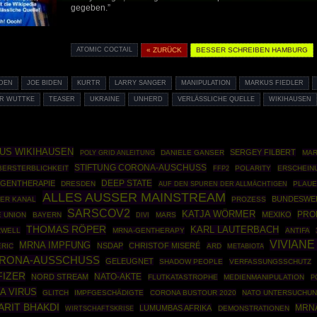
gegeben.”
ATOMIC COCTAIL
« ZURÜCK
BESSER SCHREIBEN HAMBURG
IDEN
JOE BIDEN
KURTR
LARRY SANGER
MANIPULATION
MARKUS FIEDLER
R WUTTKE
TEASER
UKRAINE
UNHERD
VERLÄSSLICHE QUELLE
WIKIHAUSEN
US WIKIHAUSEN
SERGEY FILBERT
POLY GRID ANLEITUNG
DANIELE GANSER
MAR
STIFTUNG CORONA-AUSCHUSS
BERSTERBLICHKEIT
FFP2
POLARITY
ERSCHEIN
DEEP STATE
GENTHERAPIE
DRESDEN
PLAU
AUF DEN SPUREN DER ALLMÄCHTIGEN
ALLES AUSSER MAINSTREAM
BUNDESWE
ER KANAL
PROZESS
SARSCOV2
KATJA WÖRMER
PRO
MEXIKO
 UNION
BAYERN
MARS
DIVI
THOMAS RÖPER
KARL LAUTERBACH
RWELL
MRNA-GENTHERAPY
ANTIFA
VIVIANE
MRNA IMPFUNG
NSDAP
CHRISTOF MISERÉ
RIC
ARD
METABIOTA
RONA-AUSSCHUSS
GELEUGNET
SHADOW PEOPLE
VERFASSUNGSSCHUTZ
FIZER
NATO-AKTE
NORD STREAM
FLUTKATASTROPHE
MEDIENMANIPULATION
P
A VIRUS
GLITCH
IMPFGESCHÄDIGTE
CORONA BUSTOUR 2020
NATO UNTERSUCHU
RIT BHAKDI
MRNA
LUMUMBAS AFRIKA
WIRTSCHAFTSKRISE
DEMONSTRATIONEN