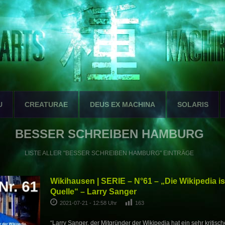
U
CREATURAE
DEUS EX MACHINA
SOLARIS
BESSER SCHREIBEN HAMBURG
LISTE ALLER "BESSER SCHREIBEN HAMBURG" EINTRÄGE
Wikihausen | SERIE – N°61 – „Die Wikipedia is
Quelle“ – Larry Sanger
2021-07-21 - 12:58 Uhr
163
“Larry Sanger, der Mitgründer der Wikipedia hat ein sehr kritisc