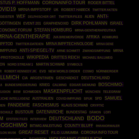
USTUS P. HOFFMANN
CORONAINFO TOUR
ROGER BITTEL
OVID19
MRNA-IMPFSTOFF
UK
ROBERT HABECK
TWITTER AKTEN
ANTI-
WEF
ALIEN
GEISTER
TWITTER-FILES
DELPHISCHER ORT
DIRK POHLMANN
ISRAEL
GÖTTINGEN
EVENT 201
GRAPHENOXID
STEFAN HOMBURG
CONOMIC FORUM
MRNA-GENTHERAPEUTIKA
MRNA-GENTHERAPIE
AFRIKA
JVA BREMERVÖRDE
HOMBURG
MPFTOD
MRNA IMPFTECHNOLOGIE
TWITTER-DATEIEN
MRNA GENE
ANTI-SPIEGEL-TV
IMPFUNG
MRNA
ARNE SCHMITT
ZWANGSIMPFUNG
WIKIPEDIA
DRITTES REICH
I-PROTOKOLLE
MICHAEL BALLWEG
SON
MARTIN SCHWAB
NORD STREAM 1
SYMBOLS
R
ROBERT KENNEDY JR.
EVD
NEW WORLD ORDER
COSMO
NÜRNBERGER
ELLMICH
DEUTSCHLAND
CIA
ARGENTINIEN
GESCHÄDIGT
BOSCHIMO-
KRIEG
BUNDESREGIERUNG
CALMING
EDGAR SIEMUND
IA
MASKENPFLICHT
BSW
SCHWEDEN
MÜNCHEN
TELEGRAM
ELIGION
SAMUEL
AUSTRALIEN
SPD
ICHE INTELLIGENZ
COVID-IMPFUNG
SPUK
PANDEMIE
FASCHISMUS
KLAUS SCHWAB
REN
CRYPTIC
DATENARCHE
BUSTOUR
BUNDESTAG
-SCHULZ
DÄMON
LOFI
BODO
M
DEUTSCHLAND
EPSTEIN FILES
INTERVIEW
BOSCHIMO
COUNTY BLUFF
BITWIG ANLEITUNG
PARANORMALER
GREAT RESET
CORONA INFO TOUR
P.L.O. LUMUMBA
ELON MUSK