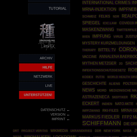
INTERNATIONAL CRIMES I
TUTORIAL
MRNA-INJEKTION
IMPFNE
REALPO
FELIKS
SCHWEIZ
NDR
SPIEGEL
COVID19-
ICIC.LAW
MASKENZWANG
TWITTERFIL
IMPFUNG
JUSTU
VIRUS
WIEN
MYSTERY KURZMELDUNGEN
CORO
BITTEL TV
THERAPY
ANNALENA BAERBO
VACCINE
ARCHIV
MYTHEN METZGER
SACH
2G
HILFE
ROB
INFEKTIONSSCHUTZGESETZ
NETZWERK
KODEX
PUTIN
WORLD HEALTH ORG
GESCHICHTE
POLTER
ALIENS
LIVE
NEWS
MORD
MEDIZINISCHE M
UNTERSTÜTZEN!
RK
ASTRAZENECA
SKEPTIKER
ECKERT
NATO AKTE
INDIEN
←
DATENSCHUTZ
MRNA GE
RKI-FILES
IMPFZWANG
←
VERSION
MARKUS FIEDLER
FFP2 
←
IMPRINT
SCHIFFMANN
DIE G
J
WIKIMEDIA
UKRAINEKRIEG
DDR
NEW YORK
NASA
ORT
PROJECT VERITAS