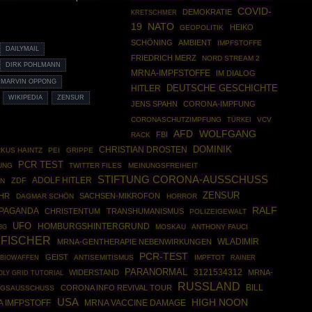
COVID-
DEMOKRATIE
KRETSCHMER
19
NATO
HEIKO
GEOPOLITIK
SCHÖNING
AMBIENT
IMPFSTOFFE
DAILYMAIL
FRIEDRICH MERZ
NORD STREAM 2
DIRK POHLMANN
MRNA-IMPFSTOFFE
IM DIALOG
MARVIN OPPONG
DEUTSCHE GESCHICHTE
HITLER
WIKIPEDIA
ZENSUR
JENS SPAHN
CORONA-IMPFUNG
CORONASCHUTZIMPFUNG
TÜRKEI
VCV
WOLFGANG
AFD
FBI
RACK
DOMINIK
CHRISTIAN DROSTEN
KUS HAINTZ
PEI
GRIPPE
PCR TEST
UNG
TWITTER FILES
MEINUNGSFREIHEIT
STIFTUNG CORONA-AUSSCHUSS
ADOLF HITLER
ZDF
EN
ZENSUR
HR
SACHSEN-MIKROFON
DAGMAR SCHÖN
HORROR
RALF
PAGANDA
CHRISTENTUM
TRANSHUMANISMUS
POLIZEIGEWALT
UFO
HOMBURGSHINTERGRUND
MOSKAU
ANTHONY FAUCI
3G
 FISCHER
WLADIMIR
MRNA-GENTHERAPIE NEBENWIRKUNGEN
PCR-TEST
GEIST
BIOWAFFEN
ANTISEMITISMUS
IMPFTOT
RAINER
PARANORMAL
3121534312
WIDERSTAND
MRNA-
OLY GRID TUTORIAL
RUSSLAND
CORONA INFO REVIVAL TOUR
BILL
NGSAUSSCHUSS
USA
HIGH NOON
 IMFPSTOFF
MRNA VACCINE DAMAGE