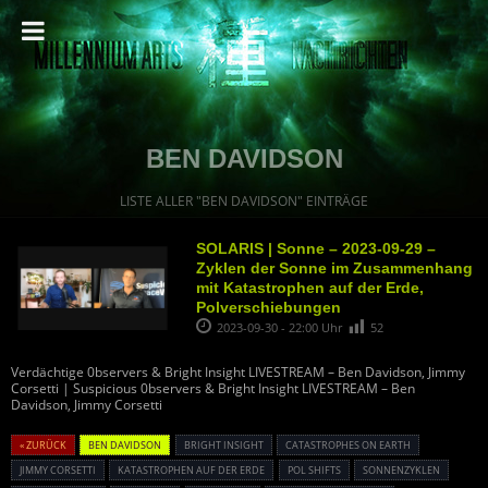
BEN DAVIDSON
LISTE ALLER "BEN DAVIDSON" EINTRÄGE
SOLARIS | Sonne – 2023-09-29 –
Zyklen der Sonne im Zusammenhang
mit Katastrophen auf der Erde,
Polverschiebungen
2023-09-30 - 22:00 Uhr
52
Verdächtige 0bservers & Bright Insight LIVESTREAM – Ben Davidson, Jimmy
Corsetti | Suspicious 0bservers & Bright Insight LIVESTREAM – Ben
Davidson, Jimmy Corsetti
« ZURÜCK
BEN DAVIDSON
BRIGHT INSIGHT
CATASTROPHES ON EARTH
JIMMY CORSETTI
KATASTROPHEN AUF DER ERDE
POL SHIFTS
SONNENZYKLEN