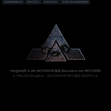
SONNENZYKLUS
SUN CYCLE
SUN CYCLES
SUSPICIOUS 0BSERVERS
Powered By :
Hergestellt in der
von
NICHTRAUM 製造 Manufaktur
WESTGÅRD
Westgård
MILLENNIUM ARTS 勤続 GRUPPE e.K.
© 1994-2026
→