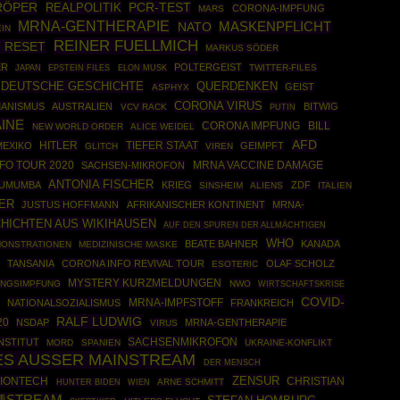
RÖPER
REALPOLITIK
PCR-TEST
CORONA-IMPFUNG
MARS
MRNA-GENTHERAPIE
NATO
MASKENPFLICHT
IN
REINER FUELLMICH
 RESET
MARKUS SÖDER
ER
POLTERGEIST
EPSTEIN FILES
TWITTER-FILES
JAPAN
ELON MUSK
DEUTSCHE GESCHICHTE
QUERDENKEN
GEIST
ASPHYX
CORONA VIRUS
ANISMUS
AUSTRALIEN
BITWIG
VCV RACK
PUTIN
INE
CORONA IMPFUNG
BILL
NEW WORLD ORDER
ALICE WEIDEL
AFD
HITLER
TIEFER STAAT
MEXIKO
GEIMPFT
GLITCH
VIREN
FO TOUR 2020
SACHSEN-MIKROFON
MRNA VACCINE DAMAGE
ANTONIA FISCHER
 LUMUMBA
KRIEG
ZDF
SINSHEIM
ALIENS
ITALIEN
ER
JUSTUS HOFFMANN
AFRIKANISCHER KONTINENT
MRNA-
HICHTEN AUS WIKIHAUSEN
AUF DEN SPUREN DER ALLMÄCHTIGEN
WHO
BEATE BAHNER
KANADA
ONSTRATIONEN
MEDIZINISCHE MASKE
TANSANIA
CORONA INFO REVIVAL TOUR
OLAF SCHOLZ
ESOTERIC
MYSTERY KURZMELDUNGEN
NGSIMPFUNG
NWO
WIRTSCHAFTSKRISE
COVID-
NATIONALSOZIALISMUS
MRNA-IMPFSTOFF
FRANKREICH
RALF LUDWIG
20
NSDAP
MRNA-GENTHERAPIE
VIRUS
SACHSENMIKROFON
NSTITUT
MORD
SPANIEN
UKRAINE-KONFLIKT
ES AUSSER MAINSTREAM
DER MENSCH
ZENSUR
BIONTECH
CHRISTIAN
ARNE SCHMITT
HUNTER BIDEN
WIEN