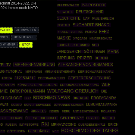
schnitt 2014-2022. Die
JVA ROSDORF
MULDENTALER
d 2024 immer noch NATO-
DEUTSCHLAND
AHRWEILER
GESCHICHTE
UAP
PAUL-EHRLICH
SUCHARIT BHAKDI
INSTITUT
BWURF
ATOMWAFFEN
FFP2
PSIRAM
PROJECT VERITAS
KRIEG
HELMUT KOHL
MASKE
X7Q5A96
KINDERSCHUTZ
LY WIMMER
種TOP
EUROPÄISCHE UNION
NGO
MRNA
LANDGERICHT GÖTTINGEN
IMPFUNG
PFIZER
BERLIN
IMPFNEBENWIRKUNG
ALEXANDER VON BISMARCK
TEL TV
WIG TUTORIAL
IMPFZWANG
MRNA-GENTHERAPY
DER SCHWARZE KANAL
3121534312
GEISTERERSCHEINUNG
ANTIFA
CORONAIMPFUNG
WEF
ANIZATION
KÜNSTLICHE INTELLIGENZ
CORONASCHUTZIMPFUNG
MIE
DIRK POHLMANN
WOLFGANG GREULICH
DIE
BOSCHIMO-NEWS
ECHNOLOGIE
PROPAGANDA
DIKTATUR
DDR
HWAB
LUMUMBAS AFRIKA
COSMO
SCHATTENWESEN
JOHANNES CLASEN
ASKENZWANG
RKI-FILES
INDIEN
PERU
ANTISEMITISMUS
POLARITY
GENTHERAPIE
 GENE THERAPY
ÜBERSTERBLICHKEIT
CRYPTIC
IMPFTOT
RKI
OG
MRNA VACCINE
ERICH
RUSSIA
IMPFSTOFFE
QUERDENKEN 711
BOSCHIMO DES TAGES
GESCHÄDIGT
SER
GÖTTINGEN
NDR