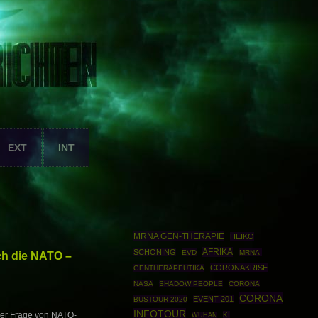
EXT
INT
MRNA GEN-THERAPIE
HEIKO
AFRIKA
SCHÖNING
EVD
MRNA-
ch die NATO –
CORONAKRISE
GENTHERAPEUTIKA
NASA
SHADOW PEOPLE
CORONA
CORONA
EVENT 201
BUSTOUR 2020
INFOTOUR
der Frage von NATO-
KI
WUHAN