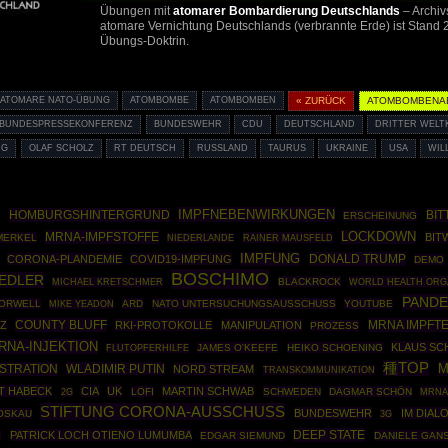
Übungen mit
atomarer Bombardierung Deutschlands
– Archiv
atomare Vernichtung Deutschlands (verbrannte Erde) ist Stan
Übungs-Doktrin.
ATOMARE NATO-ÜBUNG
ATOMBOMBE
ATOMBOMBEN
« ZURÜCK
ATOMBOMBENA
BUNDESPRESSEKONFERENZ
BUNDESWEHR
CDU
DEUTSCHLAND
DRITTER WELT
NG
OLAF SCHOLZ
RT DEUTSCH
RUSSLAND
TAURUS
UKRAINE
USA
WIL
IMPFNEBENWIRKUNGEN
0
HOMBURGSHINTERGRUND
BIT
ERSCHEINUNG
MRNA-IMPFSTOFFE
LOCKDOWN
BIT
MERKEL
RAINER MAUSFELD
NIEDERLANDE
IMPFUNG
DONALD TRUMP
CORONA-PLANDEMIE
COVID19-IMPFUNG
DEMO
BOSCHIMO
IEDLER
BLACKROCK
WORLD HEALTH ORG
MICHAEL KRETSCHMER
PANDE
ORWELL
ARD
NATO UNTERSUCHUNGSAUSSCHUSS
YOUTUBE
MIKE YEADON
COUNTY BLUFF
MRNA IMPFT
Z
RKI-PROTOKOLLE
MANIPULATION
PROZESS
RNA-INJEKTION
KLAUS SC
JAMES O'KEEFE
HEIKO SCHOENING
FLUTOPFERHILFE
種TOP
M
STRATION
WLADIMIR PUTIN
NORD STREAM
TRANSKOMMUNIKATION
T HABECK
CIA
UK
MARTIN SCHWAB
LOFI
SCHWEDEN
DAGMAR SCHÖN
MRNA
2G
STIFTUNG CORONA-AUSSCHUSS
BUNDESWEHR
IM DIAL
OSKAU
3G
DEEP STATE
PATRICK LOCH OTIENO LUMUMBA
G
EDGAR SIEMUND
DANIELE GAN