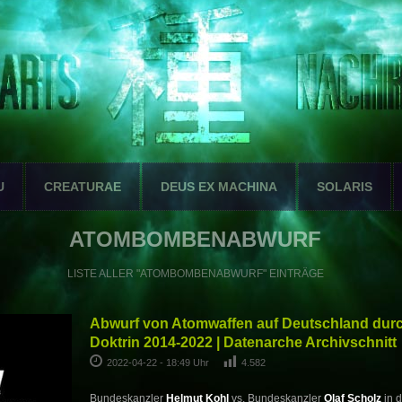
U
CREATURAE
DEUS EX MACHINA
SOLARIS
ATOMBOMBENABWURF
LISTE ALLER "ATOMBOMBENABWURF" EINTRÄGE
Abwurf von Atomwaffen auf Deutschland dur
Doktrin 2014-2022 | Datenarche Archivschnitt
2022-04-22 - 18:49 Uhr
4.582
Bundeskanzler
Helmut Kohl
vs. Bundeskanzler
Olaf Scholz
in 