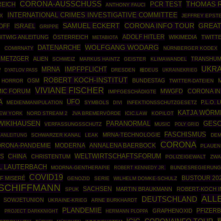
CORONA-AUSSCHUSS
THOMAS 
PCR TEST
REICH
ANTHONY FAUCI
INTERNATIONAL CRIMES INVESTIGATIVE COMMITTEE
X
JEFFREY EPSTE
SAMUEL ECKERT
CORONA INFO TOUR
GREAT
OFF
ISRAEL
GRIPPE
ADOLF HITLER
BITWIG ANLEITUNG
ÖSTERREICH
WIKIMEDIA
TWITT
METABIOTA
D
WOLFGANG WODARG
DATENARCHE
COMIRNATY
NÜRNBERGER KODEX
 METZGER
ALIEN
TRANSHUM
SCHWEIZ
MARKUS HAINTZ
GEISTER
KLIMAWANDEL
UKRA
MRNA
IMPFPFLICHT
W
DRESDEN
種DEUS
UKRAINEKRIEG
DYATLOV PASS
ROBERT KOCH-INSTITUT
OSM
BUNDESTAG
HORROR
TWITTER-DATEIEN
VIVIANE FISCHER
IC FORUM
MWGFD
CORONA IN
IMPFGESCHÄDIGTE
A
UFO
P.L.O.
MEDIENMANIPULATION
SYMBOLS
INFEKTIONSSCHUTZGESETZ
DIVI
KATJA WÖRM
EW YORK
NORD STREAM 2
JVA BREMERVÖRDE
ICIC.LAW
KOPILOT
WIKIHAUSEN
PARANORMAL
GESC
VERFASSUNGSSCHUTZ
MUSIC
POLY GRID
FASCHISMUS
MRNA-TECHNOLOGIE
 ANLEITUNG
SCHWARZER KANAL
LEAK
DEM
CORONA
RONA-PANDEMIE
MODERNA
ANNALENA BAERBOCK
PLAUEN
SS
CHINA
WELTWIRTSCHAFTSFORUM
CHRISTENTUM
POLIZEIGEWALT
ZWA
L LAUTERBACH
MODRNA-GENTHERAPIE
ROBERT KENNEDY JR.
BUNDESREGIERUNG
COVID19
BUSTOUR 20
F MISERÉ
GENOZID
SERIE
WILHELM DOMKE-SCHULZ
SCHIFFMANN
SACHSEN
MARTIN BRAUKMANN
ROBERT-KOCH I
SPUK
ALL
DEUTSCHLAND
SOWJETUNION
UKRAINE-KRIEG
ARNE BURKHARDT
PLANDEMIE
PFIZER
N
GRAPHENOXID
PROJECT DARKKNIGHT
HERMANN PLOPPA