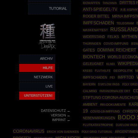
DRITTES 
BIOWAFFEN
TANZANIA
TUTORIAL
ANTI-SPIEGEL-TV
大名 ASPHY
ROGER BITTEL
MRNA IMFPST
IMPFSCHADEN
TELEGRAM
RUSSLAN
MASKENATTEST
MYTHEN
WIDERSTAND
FELIKS
THÜRINGEN
COVID-IMPFUNG
BS
DOMINIK REICHERT
GATES
BIONTECH
WORLD ECONOM
ARCHIV
WIKIPEDI
GELEUGNET
KLIMA
HILFE
GEOPOLITIK
N
KREBS
FLUTHILFE
NETZWERK
IMPFTOD
IMPFSCHADEN
PEI
BAYERN
POLY GRID
DYATLOW PASS
LIVE
CO
CALMING
PARANORMALER ORT
UNTERSTÜTZEN!
STIFTUNG CORONA-AUSCHU
KAR
AMBIENT
RKI-DOKUMENTE
←
19
DATENSCHUTZ
CHRISTO
COVID-19-IMPFUNG
←
VERSION
BODO 
NEBENWIRKUNGEN
←
IMPRINT
FLUTKATASTROPHE
DJATLOW PASS
CORONAVIRUS
ARGENTINIE
POLY GRID TUTORIAL
ERICH VON DAENIKEN