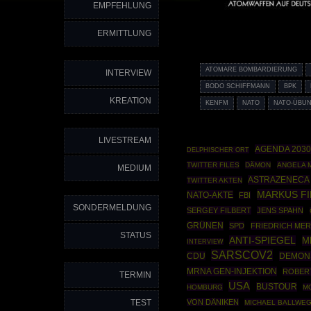
EMPFEHLUNG
ERMITTLUNG
ATOMARE BOMBARDIERUNG
INTERVIEW
BODO SCHIFFMANN
BPK
KREATION
KENFM
NATO
NATO-ÜBU
LIVESTREAM
AGENDA 203
DELPHISCHER ORT
TWITTER FILES
DÄMON
ANGELA 
MEDIUM
ASTRAZENECA
TWITTER AKTEN
MARKUS F
NATO-AKTE
FBI
SONDERMELDUNG
SERGEY FILBERT
JENS SPAHN
GRÜNEN
SPD
FRIEDRICH MER
STATUS
ANTI-SPIEGEL
M
INTERVIEW
SARSCOV2
CDU
DEMON
MRNA GEN-INJEKTION
ROBER
TERMIN
USA
BUSTOUR
HOMBURG
M
TEST
VON DÄNIKEN
MICHAEL BALLWE