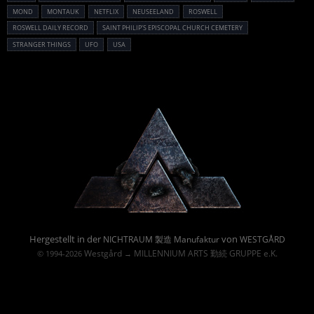
MOND
MONTAUK
NETFLIX
NEUSEELAND
ROSWELL
ROSWELL DAILY RECORD
SAINT PHILIP'S EPISCOPAL CHURCH CEMETERY
STRANGER THINGS
UFO
USA
Powered By :
Hergestellt in der
von
NICHTRAUM 製造 Manufaktur
WESTGÅRD
Westgård
MILLENNIUM ARTS 勤続 GRUPPE e.K.
© 1994-2026
→