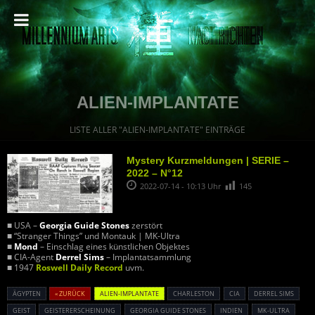
ALIEN-IMPLANTATE
LISTE ALLER "ALIEN-IMPLANTATE" EINTRÄGE
Mystery Kurzmeldungen | SERIE –
2022 – N°12
2022-07-14 - 10:13 Uhr
145
■ USA –
Georgia Guide Stones
zerstört
■ “Stranger Things” und Montauk | MK-Ultra
■
Mond
– Einschlag eines künstlichen Objektes
■ CIA-Agent
Derrel Sims
– Implantatsammlung
■ 1947
Roswell Daily Record
uvm.
ÄGYPTEN
« ZURÜCK
ALIEN-IMPLANTATE
CHARLESTON
CIA
DERREL SIMS
GEIST
GEISTERERSCHEINUNG
GEORGIA GUIDE STONES
INDIEN
MK-ULTRA