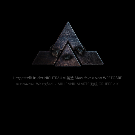
Powered By :
Hergestellt in der
von
NICHTRAUM 製造 Manufaktur
WESTGÅRD
Westgård
MILLENNIUM ARTS 勤続 GRUPPE e.K.
© 1994-2026
→