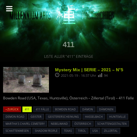
411
LISTE ALLER "411" EINTRÄGE
Mystery Mix | SERIE – 2021 – N°5
2021-05-19 - 16:37 Uhr
94
Bowden Road (USA, Texas, Huntsville), Österreich – Zillertal (Tirol) – 411 Fälle
« ZURÜCK
411
411 FÄLLE
BOWDEN ROAD
DÄMON
DÄMONEN
DEMON ROAD
GEISTER
GEISTERERSCHEINUNG
HASSELBACH
HUNTSVILLE
MARTHA'S CHAPEL CEMETERY
NEBELWAND
ÖSTERREICH
SCHATTENGESTALTEN
SCHATTENWESEN
SHADOW PEOPLE
TEXAS
TIROL
USA
ZILLERTAL