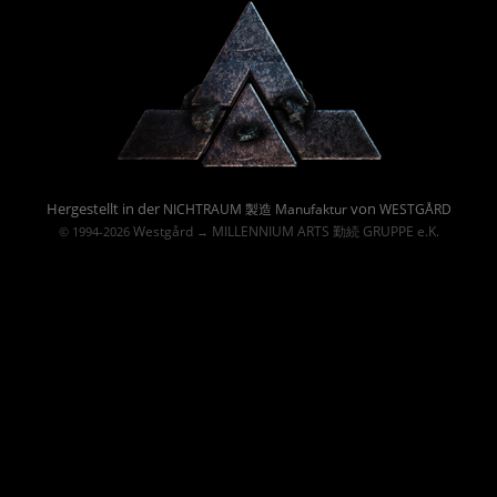
Powered By :
Hergestellt in der
von
NICHTRAUM 製造 Manufaktur
WESTGÅRD
Westgård
MILLENNIUM ARTS 勤続 GRUPPE e.K.
© 1994-2026
→