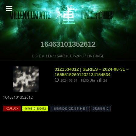
16463101352612
LISTE ALLER "16463101352612" EINTRÄGE
3121534312 | SERIES – 2024-08-31 –
16555152601232134154534
2024-08-31 - 18:00 Uhr
24
16463101352612
« ZURÜCK
16463101352612
16555152601232134154534
3121534312